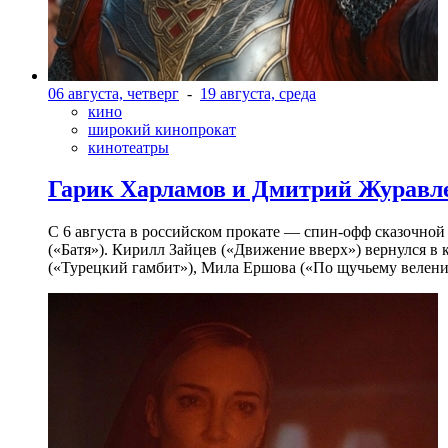
06 августа, четверг
-
19 августа, среда
кино
широкий кинопрокат
кинотеатры
Гарик Харламов и Дмитрий Журавлев
С 6 августа в российском прокате — спин-офф сказочно
(«Батя»). Кирилл Зайцев («Движение вверх») вернулся в
(«Турецкий гамбит»), Мила Ершова («По щучьему велени