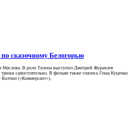
 по сказочному Белогорью
на Маслова. В роли Тихона выступил Дмитрий Журавлев
е трюки самостоятельно. В фильме также снялись Гоша Куценко
 Колчин («Коммерсант»).