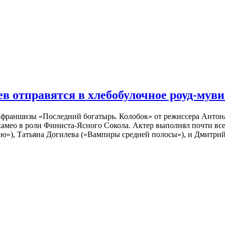
 отправятся в хлебобулочное роуд-муви
й франшизы «Последний богатырь. Колобок» от режиссера Анто
 камео в роли Финиста-Ясного Сокола. Актер выполнял почти вс
ю»), Татьяна Догилева («Вампиры средней полосы»), и Дмитрий