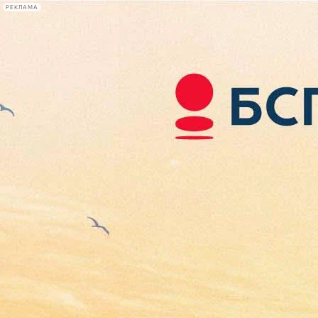
РЕКЛАМА
Афиша Plus
#телегид
Фонтанка.ру
Сегодня:
2026.08.06
12:55
Афиша Plus
кино
спектакли
выставки
концерты
лекции
книги
афиша плюс
новости
+