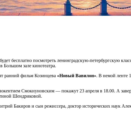
будет бесплатно посмотреть ленинградскую-петербургскую клас
в Большом зале кинотеатра.
дят ранний фильм Козинцева
«Новый Вавилон»
. В немой ленте
нокентием Смокнуновским — покажут 23 апреля в 18.00. А заве
нтиной Шендриковой.
итрий Бакиров и сын режиссера, доктор исторических наук Але