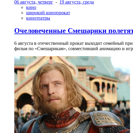
06 августа, четверг
-
19 августа, среда
кино
широкий кинопрокат
кинотеатры
Очеловеченные Смешарики полетят
6 августа в отечественный прокат выходит семейный п
фильм по «Смешарикам», совместивший анимацию и игр