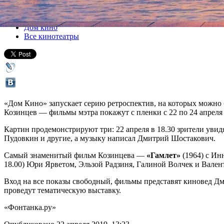
Все кино
Дом кино
Все кинотеатры
«Дом Кино» запускает серию ретроспектив, на которых можно 
Козинцев — фильмы мэтра покажут с пленки с 22 по 24 апреля 
Картин продемонстрируют три: 22 апреля в 18.30 зрители уви
Пудовкин и другие, а музыку написал Дмитрий Шостакович.
Самый знаменитый фильм Козинцева —
«Гамлет»
(1964) с Ин
18.00) Юри Ярветом, Эльзой Радзиня, Галиной Волчек и Вале
Вход на все показы свободный, фильмы представят киновед Дм
проведут тематическую выставку.
«Фонтанка.ру»