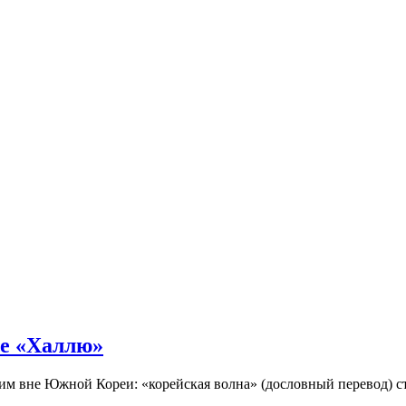
не «Халлю»
огим вне Южной Кореи: «корейская волна» (дословный перевод)