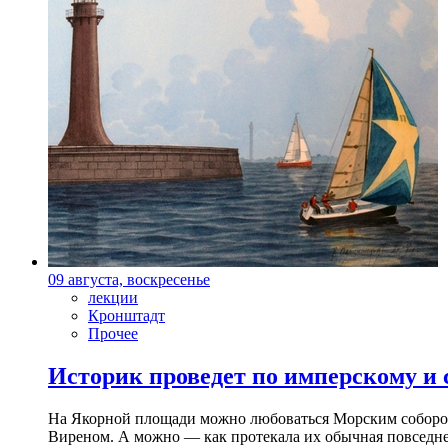
09 августа, воскресенье
лекции
Кронштадт
Прочее
Историк проведет по имперскому и
На Якорной площади можно любоваться Морским собором 
Виреном. А можно — как протекала их обычная повседнев