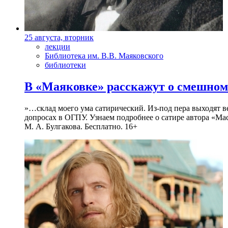
25 августа, вторник
лекции
Библиотека им. В.В. Маяковского
библиотеки
В «Маяковке» расскажут о смешном
»…склад моего ума сатирический. Из-под пера выходят 
допросах в ОГПУ. Узнаем подробнее о сатире автора «Мас
М. А. Булгакова. Бесплатно. 16+