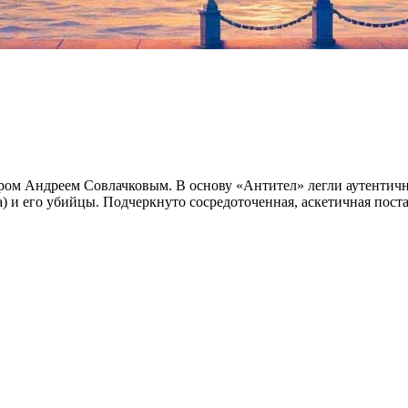
ом Андреем Совлачковым. В основу «Антител» легли аутентичн
га) и его убийцы. Подчеркнуто сосредоточенная, аскетичная по