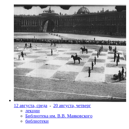
12 августа, среда
-
20 августа, четверг
лекции
Библиотека им. В.В. Маяковского
библиотеки