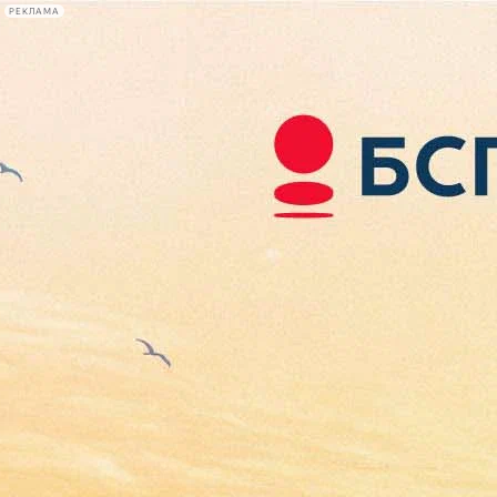
РЕКЛАМА
Афиша Plus
#телегид
Фонтанка.ру
Сегодня:
2026.08.09
11:01
Афиша Plus
кино
спектакли
выставки
концерты
лекции
книги
афиша плюс
новости
+