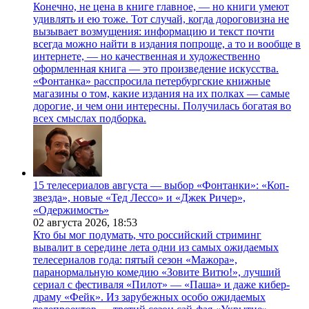
Конечно, не цена в книге главное, — но книги умеют
удивлять и ею тоже. Тот случай, когда дороговизна не
вызывает возмущения: информацию и текст почти
всегда можно найти в издания попроще, а то и вообще в
интернете, — но качественная и художественно
оформленная книга — это произведение искусства.
«Фонтанка» расспросила петербургские книжные
магазины о том, какие издания на их полках — самые
дорогие, и чем они интересны. Получилась богатая во
всех смыслах подборка.
15 телесериалов августа — выбор «Фонтанки»: «Коп-
звезда», новые «Тед Лессо» и «Джек Ричер»,
«Одержимость»
02 августа 2026,
18:53
Кто бы мог подумать, что российский стриминг
вывалит в середине лета одни из самых ожидаемых
телесериалов года: пятый сезон «Мажора»,
паранормальную комедию «Зовите Витю!», лучший
сериал с фестиваля «Пилот» — «Паша» и даже кибер-
драму «Фейк». Из зарубежных особо ожидаемых