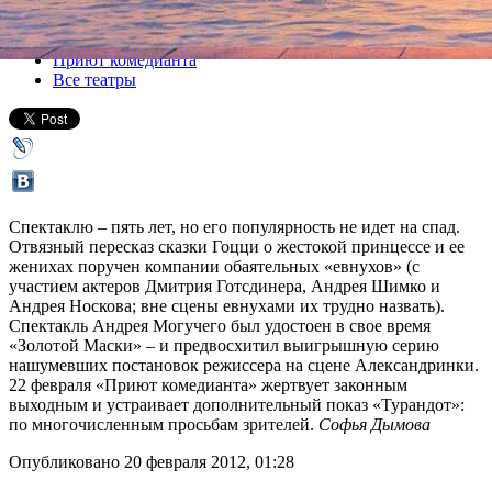
Все спектакли
Приют комедианта
Все театры
Спектаклю – пять лет, но его популярность не идет на спад.
Отвязный пересказ сказки Гоцци о жестокой принцессе и ее
женихах поручен компании обаятельных «евнухов» (с
участием актеров Дмитрия Готсдинера, Андрея Шимко и
Андрея Носкова; вне сцены евнухами их трудно назвать).
Спектакль Андрея Могучего был удостоен в свое время
«Золотой Маски» – и предвосхитил выигрышную серию
нашумевших постановок режиссера на сцене Александринки.
22 февраля «Приют комедианта» жертвует законным
выходным и устраивает дополнительный показ «Турандот»:
по многочисленным просьбам зрителей.
Софья Дымова
Опубликовано 20 февраля 2012, 01:28