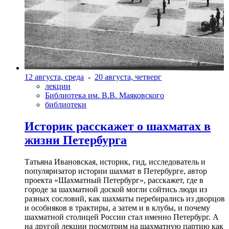
12 августа, среда
-
20 августа, четверг
лекции
Библиотека им. В.В. Маяковского
библиотеки
Историк расскажет о шахматах в
жизни Петербурга
Татьяна Ивановская, историк, гид, исследователь и
популяризатор истории шахмат в Петербурге, автор
проекта «Шахматный Петербург», расскажет, где в
городе за шахматной доской могли сойтись люди из
разных сословий, как шахматы перебирались из дворцов
и особняков в трактиры, а затем и в клубы, и почему
шахматной столицей России стал именно Петербург. А
на другой лекции посмотрим на шахматную партию как