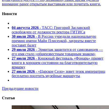
внимание ранее открытым выставкам или почитать книги.
Новости
04 августа 2026
- ТАСС: Григорий Заславский
освобожден от должности ректора ГИТИСа
30 июля 2026
- В России учредили национальную
премию имени Майи Плисецкой, лауреаты вместе
поставят балет
29 июля 2026
- Эрмитаж защитится от самозванцев —
его имя стало «общеизвестным товарным знаком»
27 июля 2026
- Книжный фестиваль «Фонарь» примет
книги в хорошем состоянии на благотворительную
ярмарку
27 июля 2026
- «Царское Село» зовет тезок императриц
бесплатно посетить музейные маршруты
Предыдущие новости
Статьи