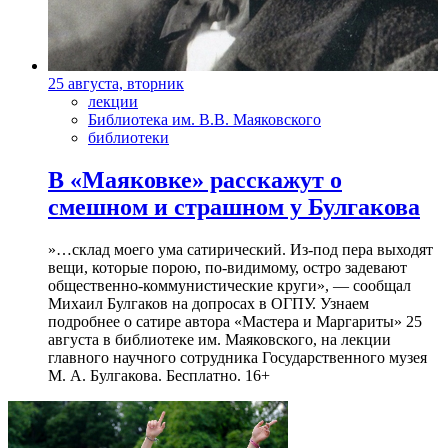
25 августа, вторник
лекции
Библиотека им. В.В. Маяковского
библиотеки
В «Маяковке» расскажут о
смешном и страшном у Булгакова
»…склад моего ума сатирический. Из-под пера выходят
вещи, которые порою, по-видимому, остро задевают
общественно-коммунистические круги», — сообщал
Михаил Булгаков на допросах в ОГПУ. Узнаем
подробнее о сатире автора «Мастера и Маргариты» 25
августа в библиотеке им. Маяковского, на лекции
главного научного сотрудника Государственного музея
М. А. Булгакова. Бесплатно. 16+