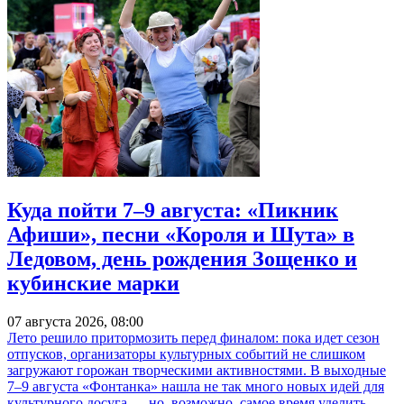
Куда пойти 7–9 августа: «Пикник
Афиши», песни «Короля и Шута» в
Ледовом, день рождения Зощенко и
кубинские марки
07 августа 2026, 08:00
Лето решило притормозить перед финалом: пока идет сезон
отпусков, организаторы культурных событий не слишком
загружают горожан творческими активностями. В выходные
7–9 августа «Фонтанка» нашла не так много новых идей для
культурного досуга — но, возможно, самое время уделить