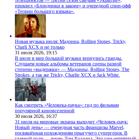
телепроектов — третий сезон сай-фая «Укрытие»,
приквел «Блондинки в законе» и очередной спин-офф
«Теории большого взрыва».
Новая музыка июля: Мадонна, Rolling Stones, Tricky,
Charli XCX и не только
31 июля 2026,
19:15
В июле в мир большой музыки вернулись гранды.
Слушаем новые альбомы ветеранов сцены разной
степени «выдержки» — Мадонны, Rolling Stones, The
Strokes, а так же Tricky, Charlie XCX и Jack White.
Как смотреть «Человека-паука»: гид по фильмам
популярной киновселенной
30 июля 2026,
16:37
31 июля на мировые экраны выходит «Человек-паук:
Новый день» — очередная часть франшизы Marvel,
посвящённая похождениям прыгучего супергероя. В
главной роли — вновь Том Холланд. Это уже четвёртый