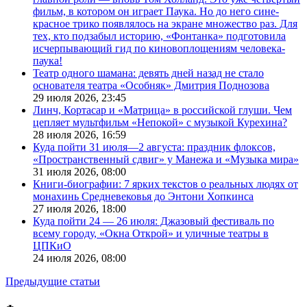
фильм, в котором он играет Паука. Но до него сине-
красное трико появлялось на экране множество раз. Для
тех, кто подзабыл историю, «Фонтанка» подготовила
исчерпывающий гид по киновоплощениям человека-
паука!
Театр одного шамана: девять дней назад не стало
основателя театра «Особняк» Дмитрия Поднозова
29 июля 2026,
23:45
Линч, Кортасар и «Матрица» в российской глуши. Чем
цепляет мультфильм «Непокой» с музыкой Курехина?
28 июля 2026,
16:59
Куда пойти 31 июля—2 августа: праздник флоксов,
«Пространственный сдвиг» у Манежа и «Музыка мира»
31 июля 2026,
08:00
Книги-биографии: 7 ярких текстов о реальных людях от
монахинь Средневековья до Энтони Хопкинса
27 июля 2026,
18:00
Куда пойти 24 — 26 июля: Джазовый фестиваль по
всему городу, «Окна Открой» и уличные театры в
ЦПКиО
24 июля 2026,
08:00
Предыдущие статьи