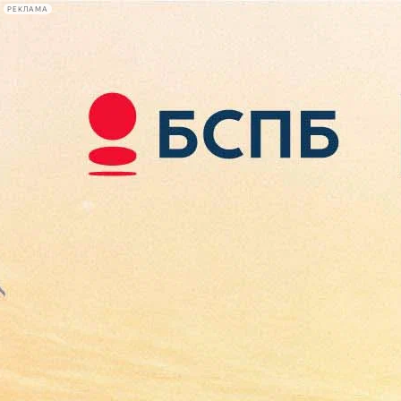
РЕКЛАМА
Афиша Plus
#телегид
Фонтанка.ру
Сегодня:
2026.08.07
13:56
Афиша Plus
кино
спектакли
выставки
концерты
лекции
книги
афиша плюс
новости
+