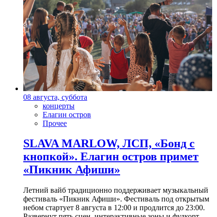
08 августа, суббота
концерты
Елагин остров
Прочее
SLAVA MARLOW, ЛСП, «Бонд с
кнопкой». Елагин остров примет
«Пикник Афиши»
Летний вайб традиционно поддерживает музыкальный
фестиваль «Пикник Афиши». Фестиваль под открытым
небом стартует 8 августа в 12:00 и продлится до 23:00.
Развернут пять сцен, интерактивные зоны и фудкорт.