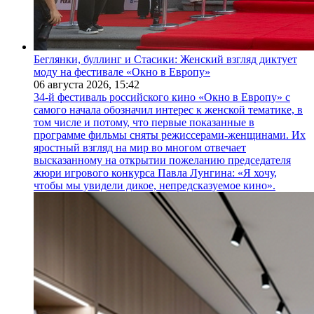
Беглянки, буллинг и Стасики: Женский взгляд диктует
моду на фестивале «Окно в Европу»
06 августа 2026,
15:42
34-й фестиваль российского кино «Окно в Европу» с
самого начала обозначил интерес к женской тематике, в
том числе и потому, что первые показанные в
программе фильмы сняты режиссерами-женщинами. Их
яростный взгляд на мир во многом отвечает
высказанному на открытии пожеланию председателя
жюри игрового конкурса Павла Лунгина: «Я хочу,
чтобы мы увидели дикое, непредсказуемое кино».