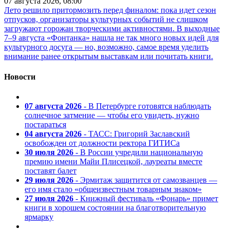
07 августа 2026, 08:00
Лето решило притормозить перед финалом: пока идет сезон
отпусков, организаторы культурных событий не слишком
загружают горожан творческими активностями. В выходные
7–9 августа «Фонтанка» нашла не так много новых идей для
культурного досуга — но, возможно, самое время уделить
внимание ранее открытым выставкам или почитать книги.
Новости
07 августа 2026
- В Петербурге готовятся наблюдать
солнечное затмение — чтобы его увидеть, нужно
постараться
04 августа 2026
- ТАСС: Григорий Заславский
освобожден от должности ректора ГИТИСа
30 июля 2026
- В России учредили национальную
премию имени Майи Плисецкой, лауреаты вместе
поставят балет
29 июля 2026
- Эрмитаж защитится от самозванцев —
его имя стало «общеизвестным товарным знаком»
27 июля 2026
- Книжный фестиваль «Фонарь» примет
книги в хорошем состоянии на благотворительную
ярмарку