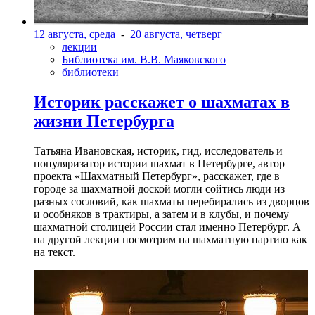
12 августа, среда
-
20 августа, четверг
лекции
Библиотека им. В.В. Маяковского
библиотеки
Историк расскажет о шахматах в
жизни Петербурга
Татьяна Ивановская, историк, гид, исследователь и
популяризатор истории шахмат в Петербурге, автор
проекта «Шахматный Петербург», расскажет, где в
городе за шахматной доской могли сойтись люди из
разных сословий, как шахматы перебирались из дворцов
и особняков в трактиры, а затем и в клубы, и почему
шахматной столицей России стал именно Петербург. А
на другой лекции посмотрим на шахматную партию как
на текст.