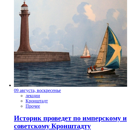
09 августа, воскресенье
лекции
Кронштадт
Прочее
Историк проведет по имперскому и
советскому Кронштадту