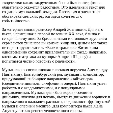
творчества: каким закрученным бы ни был сюжет, финал
обязательно окажется радостным. Это идеальный текст для
создания музыкальной комедии. Блестящая и элегантная
обстановка светских раутов здесь сочетается с
событийностью.
За материал взялся режиссер Андрей Житинкин. Для него
пьеса, написанная в первой половине ХХ века, близка к
сегодняшнему дню. За бриллиантами и столовым хрусталем
скрываются финансовый кризис, хищения, деньги все также
не гарантируют счастья. «Бал» в трактовке Житинкина
одновременно сохранит привлекательный фасад (например,
костюмы театр заказал кутюрье Андрею Шарову) и
попытается честно говорить о реальности.
Музыкальная составляющая спектакля поручена Александру
Пантыкину. Екатеринбургский рок-музыкант, композитор,
придумавший гибридное направление «лайт-опера»
(соединение мюзикла, симфонии и оперы), Пантыкин умеет
работать и с академическими, и с популярными
направлениями. Музыка для «Бала воров» соединит
динамику, нужную для погонь, быстрых движений воришек и
напряженного ожидания расплаты, подвижность французской
музыки и оперный масштаб. Для композитора пьеса Жана
Ануя звучит как рецепт человеческого счастья.