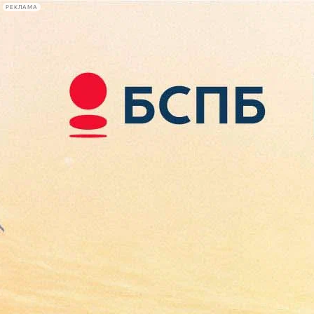
РЕКЛАМА
Афиша Plus
#телегид
Фонтанка.ру
Сегодня:
2026.08.08
02:56
Афиша Plus
кино
спектакли
выставки
концерты
лекции
книги
афиша плюс
новости
+