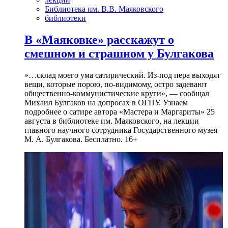
Библиотека им. В.В. Маяковского
библиотеки
В «Маяковке» расскажут о
смешном и страшном у Булгакова
»…склад моего ума сатирический. Из-под пера выходят
вещи, которые порою, по-видимому, остро задевают
общественно-коммунистические круги», — сообщал
Михаил Булгаков на допросах в ОГПУ. Узнаем
подробнее о сатире автора «Мастера и Маргариты» 25
августа в библиотеке им. Маяковского, на лекции
главного научного сотрудника Государственного музея
М. А. Булгакова. Бесплатно. 16+