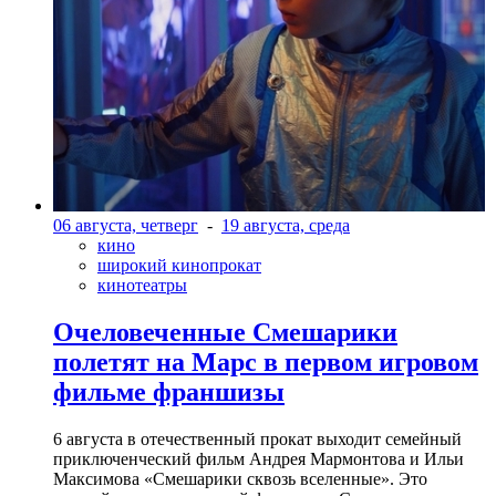
06 августа, четверг
-
19 августа, среда
кино
широкий кинопрокат
кинотеатры
Очеловеченные Смешарики
полетят на Марс в первом игровом
фильме франшизы
6 августа в отечественный прокат выходит семейный
приключенческий фильм Андрея Мармонтова и Ильи
Максимова «Смешарики сквозь вселенные». Это