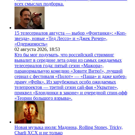
всех смыслах подборка.
15 телесериалов августа — выбор «Фонтанки»: «Коп-
звезда», новые «Тед Лессо» и «Джек Ричер»,
«Одержимость»
02 августа 2026,
18:53
Кто бы мог подумать, что российский стриминг
вывалит в середине лета одни из самых ожидаемых
телесериалов года: пятый сезон «Мажора»,
паранормальную комедию «Зовите Витю!», лучший
сериал с фестиваля «Пилот» — «Паша» и даже кибер-
драму «Фейк». Из зарубежных особо ожидаемых
телепроектов — третий сезон сай-фая «Укрытие»,
приквел «Блондинки в законе» и очередной спин-офф
«Теории большого взрыва».
Новая музыка июля: Мадонна, Rolling Stones, Tricky,
Charli XCX и не только