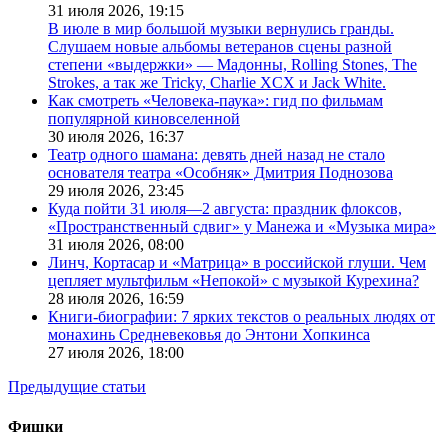
31 июля 2026,
19:15
В июле в мир большой музыки вернулись гранды.
Слушаем новые альбомы ветеранов сцены разной
степени «выдержки» — Мадонны, Rolling Stones, The
Strokes, а так же Tricky, Charlie XCX и Jack White.
Как смотреть «Человека-паука»: гид по фильмам
популярной киновселенной
30 июля 2026,
16:37
Театр одного шамана: девять дней назад не стало
основателя театра «Особняк» Дмитрия Поднозова
29 июля 2026,
23:45
Куда пойти 31 июля—2 августа: праздник флоксов,
«Пространственный сдвиг» у Манежа и «Музыка мира»
31 июля 2026,
08:00
Линч, Кортасар и «Матрица» в российской глуши. Чем
цепляет мультфильм «Непокой» с музыкой Курехина?
28 июля 2026,
16:59
Книги-биографии: 7 ярких текстов о реальных людях от
монахинь Средневековья до Энтони Хопкинса
27 июля 2026,
18:00
Предыдущие статьи
Фишки