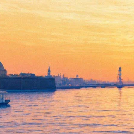
Театр Музкомедии окунется
в бурную жизнь
французского курорта