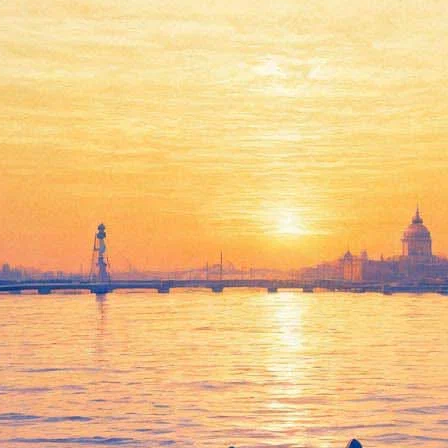
ассово зовут к себе школьнико