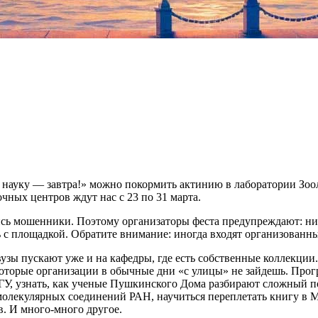
 науку — завтра!» можно покормить актинию в лаборатории Зоол
очных центров ждут нас с 23 по 31 марта.
ись мошенники. Поэтому организаторы феста предупреждают: ни
ь с площадкой. Обратите внимание: иногда входят организованн
вузы пускают уже и на кафедры, где есть собственные коллекции
некоторые организации в обычные дни «с улицы» не зайдешь. Про
У, узнать, как ученые Пушкинского Дома разбирают сложный поч
олекулярных соединений РАН, научиться переплетать книгу в Му
. И много-много другое.