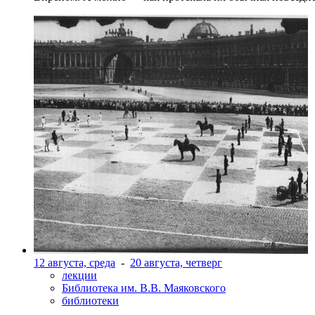
12 августа, среда
-
20 августа, четверг
лекции
Библиотека им. В.В. Маяковского
библиотеки