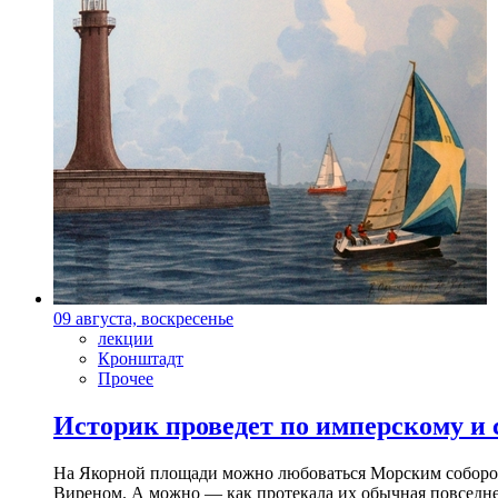
09 августа, воскресенье
лекции
Кронштадт
Прочее
Историк проведет по имперскому и
На Якорной площади можно любоваться Морским собором 
Виреном. А можно — как протекала их обычная повседнев