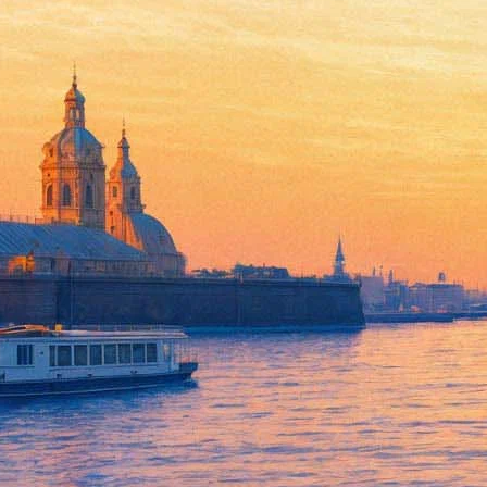
В дни каникул музеи и вузы м
развлечениями