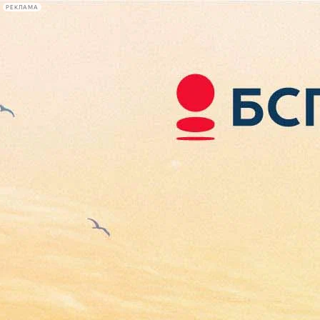
РЕКЛАМА
Афиша Plus
#телегид
Фонтанка.ру
Сегодня:
2026.08.07
15:15
Афиша Plus
кино
спектакли
выставки
концерты
лекции
книги
афиша плюс
новости
+