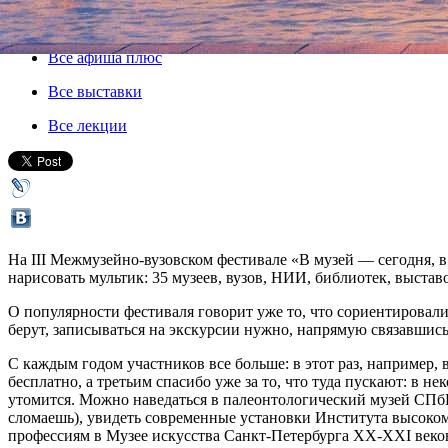
23 марта 2019, суббота
-
31 марта 2019, воскресенье
Версия для печати
Все афиша плюс
Все выставки
Все лекции
На III Межмузейно-вузовском фестивале «В музей — сегодня, в
нарисовать мультик: 35 музеев, вузов, НИИ, библиотек, выстав
О популярности фестиваля говорит уже то, что сориентировал
берут, записываться на экскурсии нужно, напрямую связавшис
С каждым годом участников все больше: в этот раз, например, 
бесплатно, а третьим спасибо уже за то, что туда пускают: в 
утомится. Можно наведаться в палеонтологический музей СПбГ
сломаешь), увидеть современные установки Института высоком
профессиям в Музее искусства Санкт-Петербурга ХХ-ХХI веков