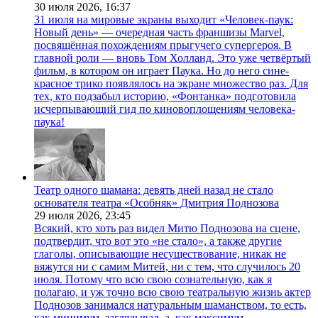
30 июля 2026,
16:37
31 июля на мировые экраны выходит «Человек-паук:
Новый день» — очередная часть франшизы Marvel,
посвящённая похождениям прыгучего супергероя. В
главной роли — вновь Том Холланд. Это уже четвёртый
фильм, в котором он играет Паука. Но до него сине-
красное трико появлялось на экране множество раз. Для
тех, кто подзабыл историю, «Фонтанка» подготовила
исчерпывающий гид по киновоплощениям человека-
паука!
Театр одного шамана: девять дней назад не стало
основателя театра «Особняк» Дмитрия Поднозова
29 июля 2026,
23:45
Всякий, кто хоть раз видел Митю Поднозова на сцене,
подтвердит, что вот это «не стало», а также другие
глаголы, описывающие несуществование, никак не
вяжутся ни с самим Митей, ни с тем, что случилось 20
июля. Потому что всю свою сознательную, как я
полагаю, и уж точно всю свою театральную жизнь актер
Поднозов занимался натуральным шаманством, то есть,
как минимум, заглядывал, а, как максимум,