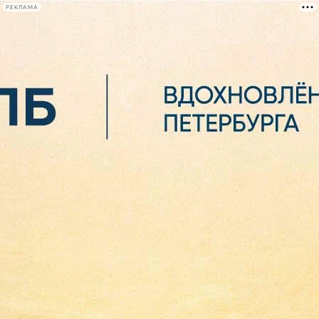
РЕКЛАМА
Афиша Plus
#телегид
Фонтанка.ру
Сегодня:
2026.08.07
05:36
Афиша Plus
кино
спектакли
выставки
концерты
лекции
книги
афиша плюс
новости
+