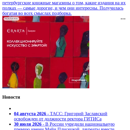
петербургские книжные магазины о том, какие издания на их
полках — самые дорогие, и чем они интересны. Получилась
богатая во всех смыслах подборка.
РЕКЛАМА
Новости
04 августа 2026
- ТАСС: Григорий Заславский
освобожден от должности ректора ГИТИСа
30 июля 2026
- В России учредили национальную
премию имени Майи Плисецкой, лауреаты вместе