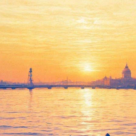
Дмитрий Быков расскажет о
таинственном союзе
Ахматовой и Гумилёва