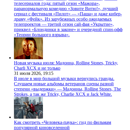
телесериалов года: пятый сезон «Мажора»,
паранормальную комедию «Зовите Витю!», лучший
сериал с фестиваля «Пилот» — «Паша» и даже кибер-
драму «Фейк». Из зарубежных особо ожидаемых
телепроектов — третий сезон сай-фая «Укрытие»,
приквел «Блондинки в законе» и очередной спин-офф
«Теории большого взрыва».
Новая музыка июля: Мадонна, Rolling Stones, Tricky,
Charli XCX и не только
31 июля 2026,
19:15
В июле в мир большой музыки вернулись гранды.
Слушаем новые альбомы ветеранов сцены разной
степени «выдержки» — Мадонны, Rolling Stones, The
Strokes, а так же Tricky, Charlie XCX и Jack White.
Как смотреть «Человека-паука»: гид по фильмам
популярной киновселенной