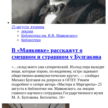
25 августа, вторник
лекции
Библиотека им. В.В. Маяковского
библиотеки
В «Маяковке» расскажут о
смешном и страшном у Булгакова
»…склад моего ума сатирический. Из-под пера выходят
вещи, которые порою, по-видимому, остро задевают
общественно-коммунистические круги», — сообщал
Михаил Булгаков на допросах в ОГПУ. Узнаем
подробнее о сатире автора «Мастера и Маргариты» 25
августа в библиотеке им. Маяковского, на лекции
главного научного сотрудника Государственного музея
М. А. Булгакова. Бесплатно. 16+