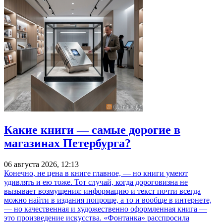
Какие книги — самые дорогие в
магазинах Петербурга?
06 августа 2026, 12:13
Конечно, не цена в книге главное, — но книги умеют
удивлять и ею тоже. Тот случай, когда дороговизна не
вызывает возмущения: информацию и текст почти всегда
можно найти в издания попроще, а то и вообще в интернете,
— но качественная и художественно оформленная книга —
это произведение искусства. «Фонтанка» расспросила