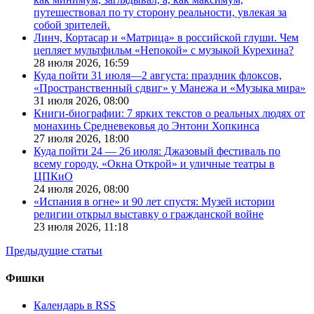
путешествовал по ту сторону реальности, увлекая за
собой зрителей.
Линч, Кортасар и «Матрица» в российской глуши. Чем
цепляет мультфильм «Непокой» с музыкой Курехина?
28 июля 2026,
16:59
Куда пойти 31 июля—2 августа: праздник флоксов,
«Пространственный сдвиг» у Манежа и «Музыка мира»
31 июля 2026,
08:00
Книги-биографии: 7 ярких текстов о реальных людях от
монахинь Средневековья до Энтони Хопкинса
27 июля 2026,
18:00
Куда пойти 24 — 26 июля: Джазовый фестиваль по
всему городу, «Окна Открой» и уличные театры в
ЦПКиО
24 июля 2026,
08:00
«Испания в огне» и 90 лет спустя: Музей истории
религии открыл выставку о гражданской войне
23 июля 2026,
11:18
Предыдущие статьи
Фишки
Календарь в RSS