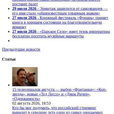
поставят балет
29 июля 2026
- Эрмитаж защитится от самозванцев —
его имя стало «общеизвестным товарным знаком»
27 июля 2026
- Книжный фестиваль «Фонарь» примет
книги в хорошем состоянии на благотворительную
ярмарку
27 июля 2026
- «Царское Село» зовет тезок императриц
бесплатно посетить музейные маршруты
Предыдущие новости
Статьи
15 телесериалов августа — выбор «Фонтанки»: «Коп-
звезда», новые «Тед Лессо» и «Джек Ричер»,
«Одержимость»
02 августа 2026,
18:53
Кто бы мог подумать, что российский стриминг
вывалит в середине лета одни из самых ожидаемых