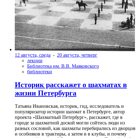
12 августа, среда
-
20 августа, четверг
лекции
Библиотека им. В.В. Маяковского
библиотеки
Историк расскажет о шахматах в
жизни Петербурга
Татьяна Ивановская, историк, гид, исследователь и
популяризатор истории шахмат в Петербурге, автор
проекта «Шахматный Петербург», расскажет, где в
городе за шахматной доской могли сойтись люди из
разных сословий, как шахматы перебирались из дворцов
и особняков в трактиры, а затем и в клубы, и почему