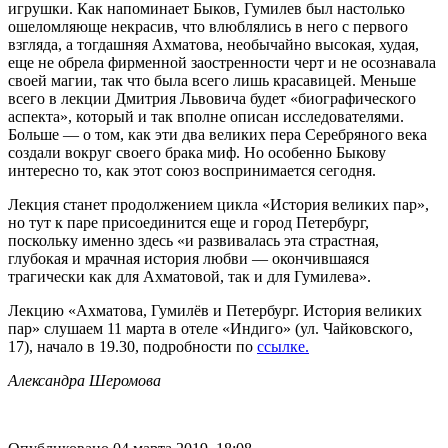
игрушки. Как напоминает Быков, Гумилев был настолько
ошеломляюще некрасив, что влюблялись в него с первого
взгляда, а тогдашняя Ахматова, необычайно высокая, худая,
еще не обрела фирменной заостренности черт и не осознавала
своей магии, так что была всего лишь красавицей. Меньше
всего в лекции Дмитрия Львовича будет «биографического
аспекта», который и так вполне описан исследователями.
Больше — о том, как эти два великих пера Серебряного века
создали вокруг своего брака миф. Но особенно Быкову
интересно то, как этот союз воспринимается сегодня.
Лекция станет продолжением цикла «История великих пар»,
но тут к паре присоединится еще и город Петербург,
поскольку именно здесь «и развивалась эта страстная,
глубокая и мрачная история любви — окончившаяся
трагически как для Ахматовой, так и для Гумилева».
Лекцию «Ахматова, Гумилёв и Петербург. История великих
пар» слушаем 11 марта в отеле «Индиго» (ул. Чайковского,
17), начало в 19.30, подробности по
ссылке.
Александра Шеромова