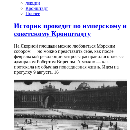
лекции
Кронштадт
Прочее
Историк проведет по имперскому и
советскому Кронштадту
На Якорной площади можно любоваться Морским
собором — но можно представить себе, как после
февральской революции матросы расправились здесь с
адмиралом Робертом Виреном. А можно — как
протекала их обычная повседневная жизнь. Идем на
прогулку 9 августа. 16+