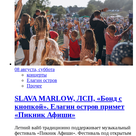
08 августа, суббота
концерты
Елагин остров
Прочее
SLAVA MARLOW, ЛСП, «Бонд с
кнопкой». Елагин остров примет
«Пикник Афиши»
Летний вайб традиционно поддерживает музыкальный
фестиваль «Пикник Афиши». Фестиваль под открытым