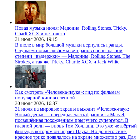
Новая музыка июля: Мадонна, Rolling Stones, Tricky,
Charli XCX и не только
31 июля 2026,
19:15
В июле в мир большой музыки вернулись гранды.
Слушаем новые альбомы ветеранов сцены разной
степени «выдержки» — Мадонны, Rolling Stones, The
Strokes, а так же Tricky, Charlie XCX и Jack White.
Как смотреть «Человека-паука»: гид по фильмам
популярной киновселенной
30 июля 2026,
16:37
31 июля на мировые экраны выходит «Человек-паук:
Новый день» — очередная часть франшизы Marvel,
посвящённая похождениям прыгучего супергероя. В
главной роли — вновь Том Холланд. Это уже четвёртый
фильм, в котором он играет Паука. Но до него сине-
красное трико появлялось на экране множество раз. Для