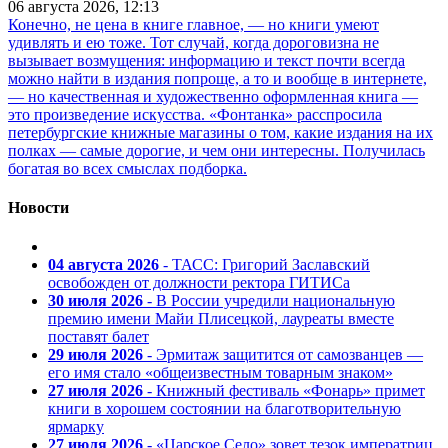
06 августа 2026, 12:13
Конечно, не цена в книге главное, — но книги умеют
удивлять и ею тоже. Тот случай, когда дороговизна не
вызывает возмущения: информацию и текст почти всегда
можно найти в издания попроще, а то и вообще в интернете,
— но качественная и художественно оформленная книга —
это произведение искусства. «Фонтанка» расспросила
петербургские книжные магазины о том, какие издания на их
полках — самые дорогие, и чем они интересны. Получилась
богатая во всех смыслах подборка.
Новости
04 августа 2026
- ТАСС: Григорий Заславский
освобожден от должности ректора ГИТИСа
30 июля 2026
- В России учредили национальную
премию имени Майи Плисецкой, лауреаты вместе
поставят балет
29 июля 2026
- Эрмитаж защитится от самозванцев —
его имя стало «общеизвестным товарным знаком»
27 июля 2026
- Книжный фестиваль «Фонарь» примет
книги в хорошем состоянии на благотворительную
ярмарку
27 июля 2026
- «Царское Село» зовет тезок императриц