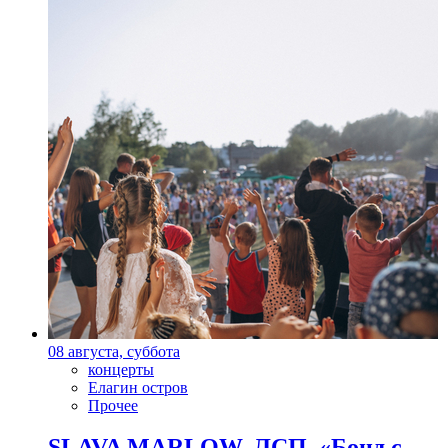
08 августа, суббота
концерты
Елагин остров
Прочее
SLAVA MARLOW, ЛСП, «Бонд с