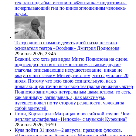
тех, кто подзабыл историю, «Фонтанка» подготовила
исчерпывающий гид по киновоплощениям человека-
паука!
Театр одного шамана: девять дней назад не стало
основателя театра «Особняк» Дмитрия Поднозова
29 июля 2026,
23:45
Всякий, кто хоть раз видел Митю Поднозова на сцене,
подтвердит, что вот это «не стало», а также другие
глаголы, описывающие несуществование, никак не
вяжутся ни с самим Митей, ни с тем, что случилось 20
июля. Потому что всю свою сознательную, как я
полагаю, и уж точно всю свою театральную жизнь актер
Поднозов занимался натуральным шаманством, то есть,
как минимум, заглядывал, а, как максимум,
путешествовал по ту сторону реальности, увлекая за
собой зрителей.
Линч, Кортасар и «Матрица» в российской глуши. Чем
цепляет мультфильм «Непокой» с музыкой Курехина?
28 июля 2026,
16:59
Куда пойти 31 июля—2 августа: праздник флоксов,
«Пространственный сдвиг» у Манежа и «Музыка мира»