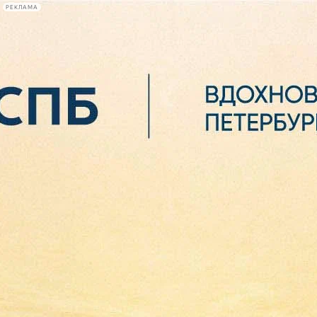
РЕКЛАМА
Афиша Plus
#телегид
Фонтанка.ру
Сегодня:
2026.08.07
05:18
Афиша Plus
кино
спектакли
выставки
концерты
лекции
книги
афиша плюс
новости
+