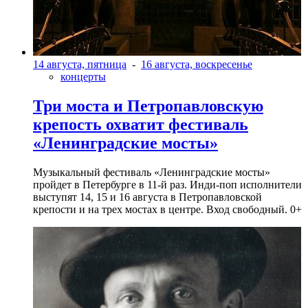
14 августа, пятница
-
16 августа, воскресенье
концерты
Три моста и Петропавловскую
крепость охватит фестиваль
«Ленинградские мосты»
Музыкальный фестиваль «Ленинградские мосты»
пройдет в Петербурге в 11-й раз. Инди-поп исполнители
выступят 14, 15 и 16 августа в Петропавловской
крепости и на трех мостах в центре. Вход свободный. 0+