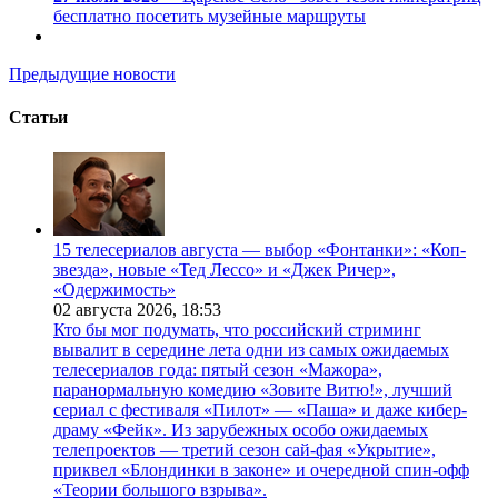
бесплатно посетить музейные маршруты
Предыдущие новости
Статьи
15 телесериалов августа — выбор «Фонтанки»: «Коп-
звезда», новые «Тед Лессо» и «Джек Ричер»,
«Одержимость»
02 августа 2026,
18:53
Кто бы мог подумать, что российский стриминг
вывалит в середине лета одни из самых ожидаемых
телесериалов года: пятый сезон «Мажора»,
паранормальную комедию «Зовите Витю!», лучший
сериал с фестиваля «Пилот» — «Паша» и даже кибер-
драму «Фейк». Из зарубежных особо ожидаемых
телепроектов — третий сезон сай-фая «Укрытие»,
приквел «Блондинки в законе» и очередной спин-офф
«Теории большого взрыва».