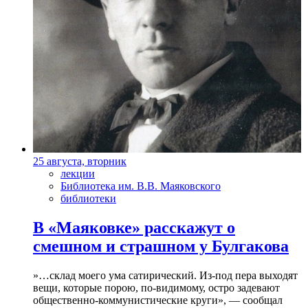
25 августа, вторник
лекции
Библиотека им. В.В. Маяковского
библиотеки
В «Маяковке» расскажут о
смешном и страшном у Булгакова
»…склад моего ума сатирический. Из-под пера выходят
вещи, которые порою, по-видимому, остро задевают
общественно-коммунистические круги», — сообщал