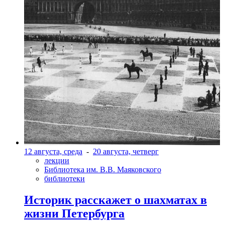
12 августа, среда
-
20 августа, четверг
лекции
Библиотека им. В.В. Маяковского
библиотеки
Историк расскажет о шахматах в
жизни Петербурга