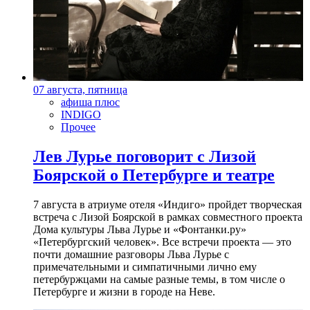
07 августа, пятница
афиша плюс
INDIGO
Прочее
Лев Лурье поговорит с Лизой
Боярской о Петербурге и театре
7 августа в атриуме отеля «Индиго» пройдет творческая
встреча с Лизой Боярской в рамках совместного проекта
Дома культуры Льва Лурье и «Фонтанки.ру»
«Петербургский человек». Все встречи проекта — это
почти домашние разговоры Льва Лурье с
примечательными и симпатичными лично ему
петербуржцами на самые разные темы, в том числе о
Петербурге и жизни в городе на Неве.