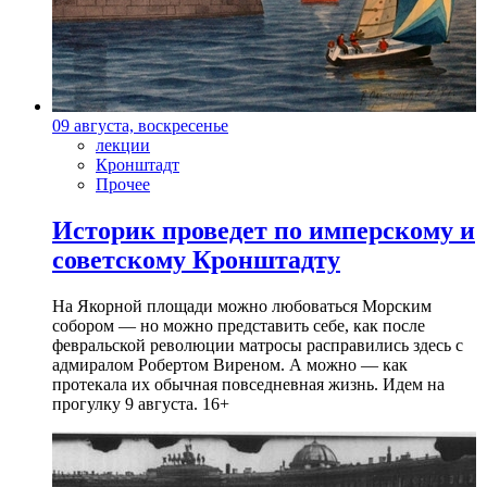
09 августа, воскресенье
лекции
Кронштадт
Прочее
Историк проведет по имперскому и
советскому Кронштадту
На Якорной площади можно любоваться Морским
собором — но можно представить себе, как после
февральской революции матросы расправились здесь с
адмиралом Робертом Виреном. А можно — как
протекала их обычная повседневная жизнь. Идем на
прогулку 9 августа. 16+