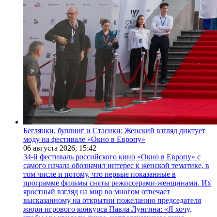
Беглянки, буллинг и Стасики: Женский взгляд диктует
моду на фестивале «Окно в Европу»
06 августа 2026,
15:42
34-й фестиваль российского кино «Окно в Европу» с
самого начала обозначил интерес к женской тематике, в
том числе и потому, что первые показанные в
программе фильмы сняты режиссерами-женщинами. Их
яростный взгляд на мир во многом отвечает
высказанному на открытии пожеланию председателя
жюри игрового конкурса Павла Лунгина: «Я хочу,