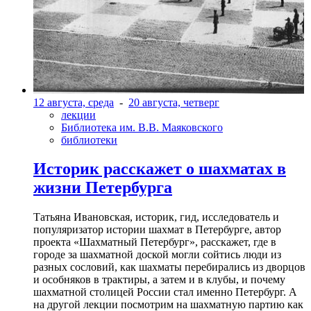
12 августа, среда
-
20 августа, четверг
лекции
Библиотека им. В.В. Маяковского
библиотеки
Историк расскажет о шахматах в
жизни Петербурга
Татьяна Ивановская, историк, гид, исследователь и
популяризатор истории шахмат в Петербурге, автор
проекта «Шахматный Петербург», расскажет, где в
городе за шахматной доской могли сойтись люди из
разных сословий, как шахматы перебирались из дворцов
и особняков в трактиры, а затем и в клубы, и почему
шахматной столицей России стал именно Петербург. А
на другой лекции посмотрим на шахматную партию как