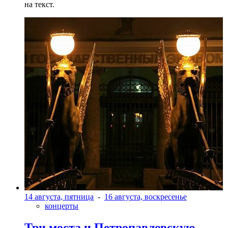
на текст.
14 августа, пятница
-
16 августа, воскресенье
концерты
Три моста и Петропавловскую