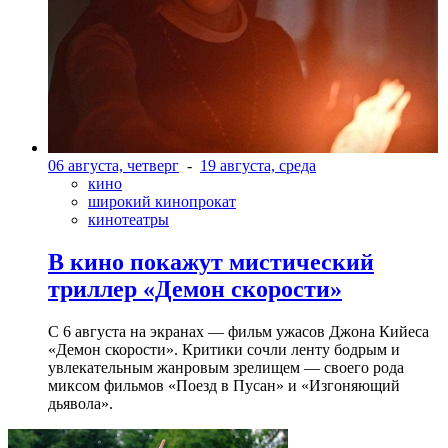
06 августа, четверг
-
19 августа, среда
кино
широкий кинопрокат
кинотеатры
В кино покажут мистический
триллер «Демон скорости»
С 6 августа на экранах — фильм ужасов Джона Кийеса
«Демон скорости». Критики сочли ленту бодрым и
увлекательным жанровым зрелищeм — своего рода
миксом фильмов «Поезд в Пусан» и «Изгоняющий
дьявола».