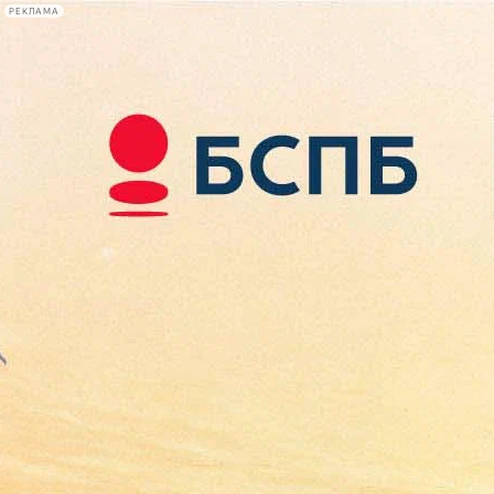
РЕКЛАМА
Афиша Plus
#телегид
Фонтанка.ру
Сегодня:
2026.08.09
09:40
Афиша Plus
кино
спектакли
выставки
концерты
лекции
книги
афиша плюс
новости
+