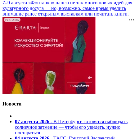
7–9 августа «Фонтанка» нашла не так много новых идей для
культурного досуга — но, возможно, самое время уделить
внимание ранее открытым выставкам или почитать книги.
РЕКЛАМА
Новости
07 августа 2026
- В Петербурге готовятся наблюдать
солнечное затмение — чтобы его увидеть, нужно
постараться
04 августа 2026
- ТАСС: Григорий Заславский