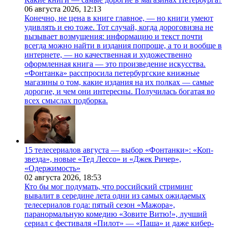
06 августа 2026,
12:13
Конечно, не цена в книге главное, — но книги умеют
удивлять и ею тоже. Тот случай, когда дороговизна не
вызывает возмущения: информацию и текст почти
всегда можно найти в издания попроще, а то и вообще в
интернете, — но качественная и художественно
оформленная книга — это произведение искусства.
«Фонтанка» расспросила петербургские книжные
магазины о том, какие издания на их полках — самые
дорогие, и чем они интересны. Получилась богатая во
всех смыслах подборка.
15 телесериалов августа — выбор «Фонтанки»: «Коп-
звезда», новые «Тед Лессо» и «Джек Ричер»,
«Одержимость»
02 августа 2026,
18:53
Кто бы мог подумать, что российский стриминг
вывалит в середине лета одни из самых ожидаемых
телесериалов года: пятый сезон «Мажора»,
паранормальную комедию «Зовите Витю!», лучший
сериал с фестиваля «Пилот» — «Паша» и даже кибер-