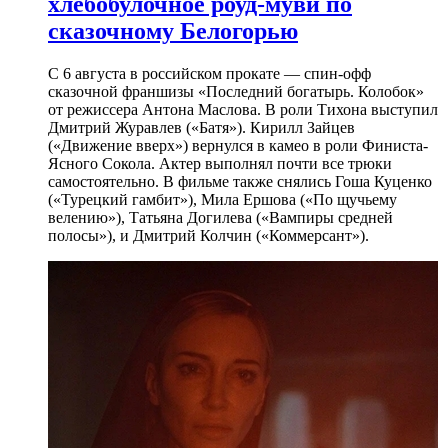
хлебобулочное роуд-муви по
сказочному Белогорью
С 6 августа в российском прокате — спин-офф
сказочной франшизы «Последний богатырь. Колобок»
от режиссера Антона Маслова. В роли Тихона выступил
Дмитрий Журавлев («Батя»). Кирилл Зайцев
(«Движение вверх») вернулся в камео в роли Финиста-
Ясного Сокола. Актер выполнял почти все трюки
самостоятельно. В фильме также снялись Гоша Куценко
(«Турецкий гамбит»), Мила Ершова («По щучьему
велению»), Татьяна Догилева («Вампиры средней
полосы»), и Дмитрий Колчин («Коммерсант»).