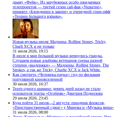
драму «Фейк». Из зарубежных особо ожидаемых
телепроектов — третий сезон сай-фая «Укрытие»,
приквел «Блондинки в законе» и очередной спин-офф
«Теории большого взрыва».
Новая музыка июля: Мадонна, Rolling Stones, Tricky,
Charli XCX и не только
31 июля 2026,
19:15
В июле в мир большой музыки вернулись гранды.
Слушаем новые альбомы ветеранов сцены разной
степени «выдержки» — Мадонны, Rolling Stones, The
Strokes, а так же Tricky, Charlie XCX и Jack White.
Как смотреть «Человека-паука»: гид по фильмам
популярной киновселенной
30 июля 2026,
16:37
Театр одного шамана: девять дней назад не стало
основателя театра «Особняк» Дмитрия Поднозова
29 июля 2026,
23:45
Куда пойти 31 июля—2 августа: праздник флоксов,
«Пространственный сдвиг» у Манежа и «Музыка мира»
31 июля 2026,
08:00
Линч, Кортасар и «Матрица» в российской глуши. Чем