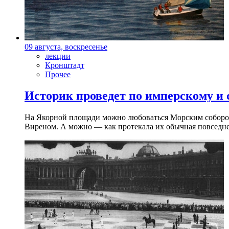
09 августа, воскресенье
лекции
Кронштадт
Прочее
Историк проведет по имперскому и
На Якорной площади можно любоваться Морским собором 
Виреном. А можно — как протекала их обычная повседнев