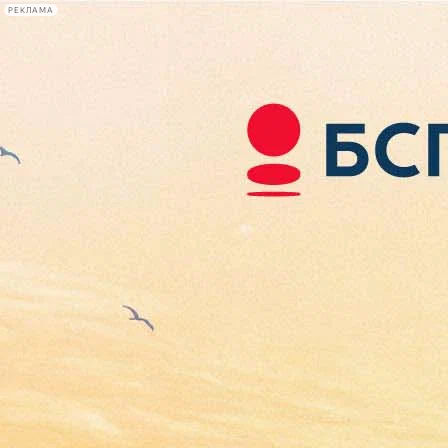
РЕКЛАМА
Афиша Plus
#телегид
Фонтанка.ру
Сегодня:
2026.08.08
12:23
Афиша Plus
кино
спектакли
выставки
концерты
лекции
книги
афиша плюс
новости
+