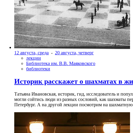
12 августа, среда
-
20 августа, четверг
лекции
Библиотека им. В.В. Маяковского
библиотеки
Историк расскажет о шахматах в ж
Татьяна Ивановская, историк, гид, исследователь и попу
могли сойтись люди из разных сословий, как шахматы пер
Петербург. А на другой лекции посмотрим на шахматную 