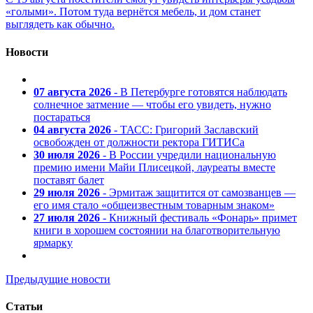
«голыми». Потом туда вернётся мебель, и дом станет
выглядеть как обычно.
Новости
07 августа 2026
- В Петербурге готовятся наблюдать
солнечное затмение — чтобы его увидеть, нужно
постараться
04 августа 2026
- ТАСС: Григорий Заславский
освобожден от должности ректора ГИТИСа
30 июля 2026
- В России учредили национальную
премию имени Майи Плисецкой, лауреаты вместе
поставят балет
29 июля 2026
- Эрмитаж защитится от самозванцев —
его имя стало «общеизвестным товарным знаком»
27 июля 2026
- Книжный фестиваль «Фонарь» примет
книги в хорошем состоянии на благотворительную
ярмарку
Предыдущие новости
Статьи