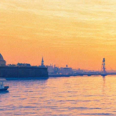
В «Родине» завершится
ретроспектива Одзу