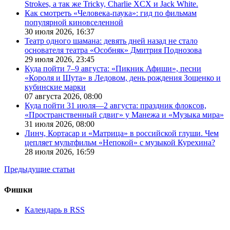
Strokes, а так же Tricky, Charlie XCX и Jack White.
Как смотреть «Человека-паука»: гид по фильмам
популярной киновселенной
30 июля 2026,
16:37
Театр одного шамана: девять дней назад не стало
основателя театра «Особняк» Дмитрия Поднозова
29 июля 2026,
23:45
Куда пойти 7–9 августа: «Пикник Афиши», песни
«Короля и Шута» в Ледовом, день рождения Зощенко и
кубинские марки
07 августа 2026,
08:00
Куда пойти 31 июля—2 августа: праздник флоксов,
«Пространственный сдвиг» у Манежа и «Музыка мира»
31 июля 2026,
08:00
Линч, Кортасар и «Матрица» в российской глуши. Чем
цепляет мультфильм «Непокой» с музыкой Курехина?
28 июля 2026,
16:59
Предыдущие статьи
Фишки
Календарь в RSS