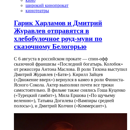
кино
широкий кинопрокат
кинотеатры
Гарик Харламов и Дмитрий
Журавлев отправятся в
хлебобулочное роуд-муви по
сказочному Белогорью
С 6 августа в российском прокате — спин-офф
сказочной франшизы «Последний богатырь. Колобок»
от режиссера Антона Маслова. В роли Тихона выступил
Дмитрий Журавлев («Батя»). Кирилл Зайцев
(«Движение вверх») вернулся в камео в роли Финиста-
Ясного Сокола. Актер выполнял почти все трюки
самостоятельно. В фильме также снялись Гоша Куценко
(«Турецкий гамбит»), Мила Ершова («По щучьему
велению»), Татьяна Догилева («Вампиры средней
полосы»), и Дмитрий Колчин («Коммерсант»).