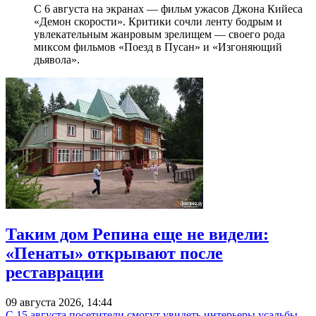
С 6 августа на экранах — фильм ужасов Джона Кийеса
«Демон скорости». Критики сочли ленту бодрым и
увлекательным жанровым зрелищeм — своего рода
миксом фильмов «Поезд в Пусан» и «Изгоняющий
дьявола».
Таким дом Репина еще не видели:
«Пенаты» открывают после
реставрации
09 августа 2026, 14:44
С 15 августа посетители смогут увидеть интерьеры усадьбы