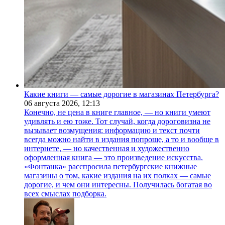
Какие книги — самые дорогие в магазинах Петербурга?
06 августа 2026,
12:13
Конечно, не цена в книге главное, — но книги умеют
удивлять и ею тоже. Тот случай, когда дороговизна не
вызывает возмущения: информацию и текст почти
всегда можно найти в издания попроще, а то и вообще в
интернете, — но качественная и художественно
оформленная книга — это произведение искусства.
«Фонтанка» расспросила петербургские книжные
магазины о том, какие издания на их полках — самые
дорогие, и чем они интересны. Получилась богатая во
всех смыслах подборка.