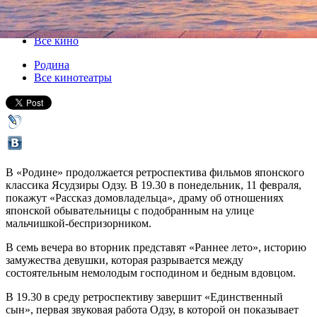
11 февраля 2019, понедельник
-
13 февраля 2019, среда
Версия для печати
Все кино
Родина
Все кинотеатры
В «Родине» продолжается ретроспектива фильмов японского
классика Ясудзиры Одзу. В 19.30 в понедельник, 11 февраля,
покажут «Рассказ домовладельца», драму об отношениях
японской обывательницы с подобранным на улице
мальчишкой-беспризорником.
В семь вечера во вторник представят «Раннее лето», историю
замужества девушки, которая разрывается между
состоятельным немолодым господином и бедным вдовцом.
В 19.30 в среду ретроспективу завершит «Единственный
сын», первая звуковая работа Одзу, в которой он показывает