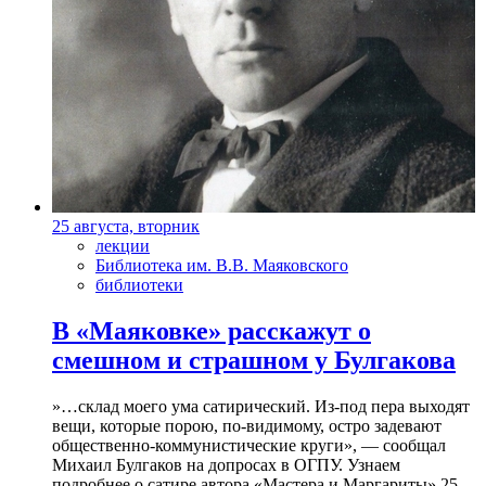
25 августа, вторник
лекции
Библиотека им. В.В. Маяковского
библиотеки
В «Маяковке» расскажут о
смешном и страшном у Булгакова
»…склад моего ума сатирический. Из-под пера выходят
вещи, которые порою, по-видимому, остро задевают
общественно-коммунистические круги», — сообщал
Михаил Булгаков на допросах в ОГПУ. Узнаем
подробнее о сатире автора «Мастера и Маргариты» 25