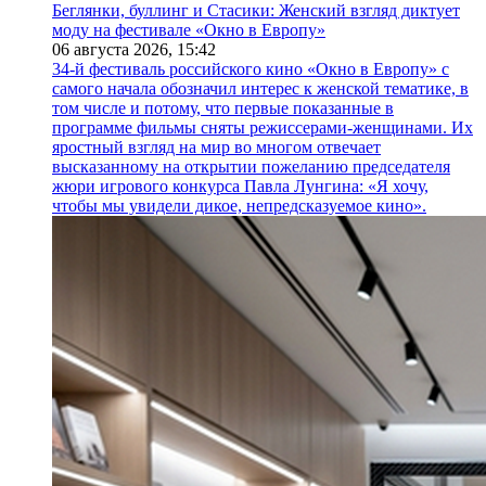
Беглянки, буллинг и Стасики: Женский взгляд диктует
моду на фестивале «Окно в Европу»
06 августа 2026,
15:42
34-й фестиваль российского кино «Окно в Европу» с
самого начала обозначил интерес к женской тематике, в
том числе и потому, что первые показанные в
программе фильмы сняты режиссерами-женщинами. Их
яростный взгляд на мир во многом отвечает
высказанному на открытии пожеланию председателя
жюри игрового конкурса Павла Лунгина: «Я хочу,
чтобы мы увидели дикое, непредсказуемое кино».