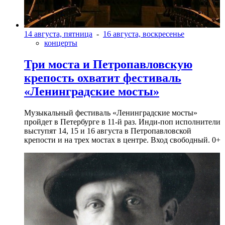
14 августа, пятница
-
16 августа, воскресенье
концерты
Три моста и Петропавловскую
крепость охватит фестиваль
«Ленинградские мосты»
Музыкальный фестиваль «Ленинградские мосты»
пройдет в Петербурге в 11-й раз. Инди-поп исполнители
выступят 14, 15 и 16 августа в Петропавловской
крепости и на трех мостах в центре. Вход свободный. 0+