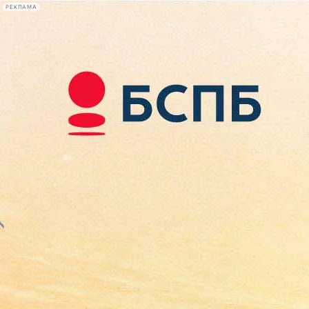
РЕКЛАМА
Афиша Plus
#телегид
Фонтанка.ру
Сегодня:
2026.08.10
11:46
Афиша Plus
кино
спектакли
выставки
концерты
лекции
книги
афиша плюс
новости
+