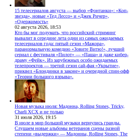
15 телесериалов августа — выбор «Фонтанки»: «Коп-
звезда», новые «Тед Лессо» и «Джек Ричер»,
«Одержимость»
02 августа 2026,
18:53
Кто бы мог подумать, что российский стриминг
вывалит в середине лета одни из самых ожидаемых
телесериалов года: пятый сезон «Мажора»,
паранормальную комедию «Зовите Витю!», лучший
сериал с фестиваля «Пилот» — «Паша» и даже кибер-
драму «Фейк». Из зарубежных особо ожидаемых
телепроектов — третий сезон сай-фая «Укрытие»,
приквел «Блондинки в законе» и очередной спин-офф
«Теории большого взрыва».
Новая музыка июля: Мадонна, Rolling Stones, Tricky,
Charli XCX и не только
31 июля 2026,
19:15
В июле в мир большой музыки вернулись гранды.
Слушаем новые альбомы ветеранов сцены разной
степени «выдержки» — Мадонны, Rolling Stones, The