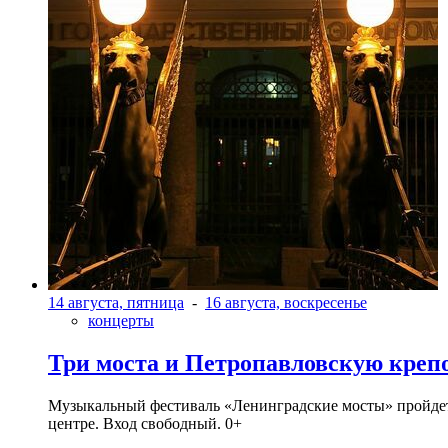
14 августа, пятница
-
16 августа, воскресенье
концерты
Три моста и Петропавловскую креп
Музыкальный фестиваль «Ленинградские мосты» пройдет в 
центре. Вход свободный. 0+