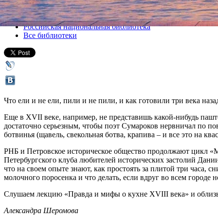
Все лекции
Российская национальная библиотека
Все библиотеки
Что ели и не ели, пили и не пили, и как готовили три века на
Еще в XVII веке, например, не представишь какой-нибудь пашт
достаточно серьезным, чтобы поэт Сумароков нервничал по пов
ботвинья (щавель, свекольная ботва, крапива – и все это на квас
РНБ и Петровское историческое общество продолжают цикл «Мой
Петербургского клуба любителей исторических застолий Даниил
что на своем опыте знают, как простоять за плитой три часа, 
молочного поросенка и что делать, если вдруг во всем городе не
Слушаем лекцию «Правда и мифы о кухне XVIII века» и облизыв
Александра Шеромова