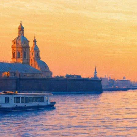
В Публичке развеют мифы о к
15 февраля 2019, пятница
,
18.30
Версия для печати