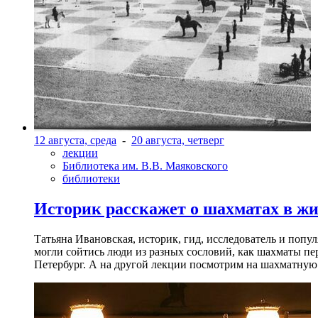
12 августа, среда
-
20 августа, четверг
лекции
Библиотека им. В.В. Маяковского
библиотеки
Историк расскажет о шахматах в ж
Татьяна Ивановская, историк, гид, исследователь и попу
могли сойтись люди из разных сословий, как шахматы пер
Петербург. А на другой лекции посмотрим на шахматную 