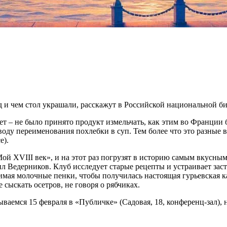
зад и чем стол украшали, расскажут в Российской национальной б
ет – не было принято продукт измельчать, как этим во Франции 
оду переименования похлебки в суп. Тем более что это разные в
е).
 XVIII век», и на этот раз погрузят в историю самым вкусным 
 Ведерников. Клуб исследует старые рецепты и устраивает засто
снимая молочные пенки, чтобы получилась настоящая гурьевская к
 сыскать осетров, не говоря о рябчиках.
аемся 15 февраля в «Публичке» (Садовая, 18, конференц-зал), н