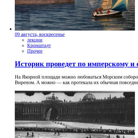
09 августа, воскресенье
лекции
Кронштадт
Прочее
Историк проведет по имперскому и
На Якорной площади можно любоваться Морским собором 
Виреном. А можно — как протекала их обычная повседнев