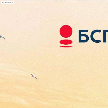
РЕКЛАМА
Афиша Plus
#телегид
Фонтанка.ру
Сегодня:
2026.08.08
07:29
Афиша Plus
кино
спектакли
выставки
концерты
лекции
книги
афиша плюс
новости
+