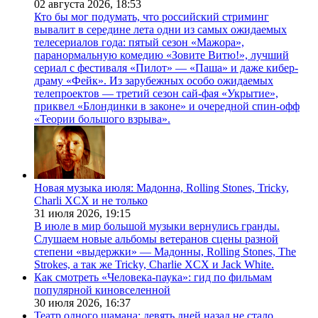
02 августа 2026,
18:53
Кто бы мог подумать, что российский стриминг
вывалит в середине лета одни из самых ожидаемых
телесериалов года: пятый сезон «Мажора»,
паранормальную комедию «Зовите Витю!», лучший
сериал с фестиваля «Пилот» — «Паша» и даже кибер-
драму «Фейк». Из зарубежных особо ожидаемых
телепроектов — третий сезон сай-фая «Укрытие»,
приквел «Блондинки в законе» и очередной спин-офф
«Теории большого взрыва».
Новая музыка июля: Мадонна, Rolling Stones, Tricky,
Charli XCX и не только
31 июля 2026,
19:15
В июле в мир большой музыки вернулись гранды.
Слушаем новые альбомы ветеранов сцены разной
степени «выдержки» — Мадонны, Rolling Stones, The
Strokes, а так же Tricky, Charlie XCX и Jack White.
Как смотреть «Человека-паука»: гид по фильмам
популярной киновселенной
30 июля 2026,
16:37
Театр одного шамана: девять дней назад не стало