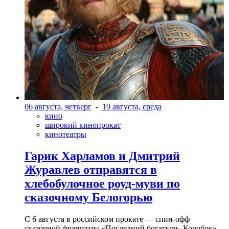
06 августа, четверг
-
19 августа, среда
кино
широкий кинопрокат
кинотеатры
Гарик Харламов и Дмитрий
Журавлев отправятся в
хлебобулочное роуд-муви по
сказочному Белогорью
С 6 августа в российском прокате — спин-офф
сказочной франшизы «Последний богатырь. Колобок»