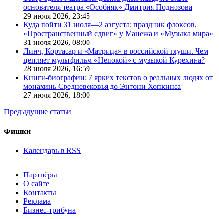
основателя театра «Особняк» Дмитрия Поднозова
29 июля 2026,
23:45
Куда пойти 31 июля—2 августа: праздник флоксов,
«Пространственный сдвиг» у Манежа и «Музыка мира»
31 июля 2026,
08:00
Линч, Кортасар и «Матрица» в российской глуши. Чем
цепляет мультфильм «Непокой» с музыкой Курехина?
28 июля 2026,
16:59
Книги-биографии: 7 ярких текстов о реальных людях от
монахинь Средневековья до Энтони Хопкинса
27 июля 2026,
18:00
Предыдущие статьи
Фишки
Календарь в RSS
Партнёры
О сайте
Контакты
Реклама
Бизнес-трибуна