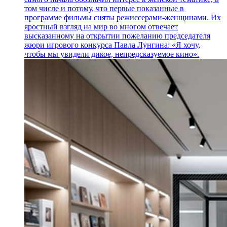
том числе и потому, что первые показанные в
программе фильмы сняты режиссерами-женщинами. Их
яростный взгляд на мир во многом отвечает
высказанному на открытии пожеланию председателя
жюри игрового конкурса Павла Лунгина: «Я хочу,
чтобы мы увидели дикое, непредсказуемое кино».