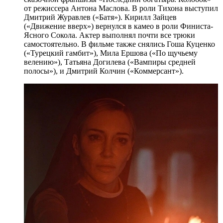
от режиссера Антона Маслова. В роли Тихона выступил
Дмитрий Журавлев («Батя»). Кирилл Зайцев
(«Движение вверх») вернулся в камео в роли Финиста-
Ясного Сокола. Актер выполнял почти все трюки
самостоятельно. В фильме также снялись Гоша Куценко
(«Турецкий гамбит»), Мила Ершова («По щучьему
велению»), Татьяна Догилева («Вампиры средней
полосы»), и Дмитрий Колчин («Коммерсант»).