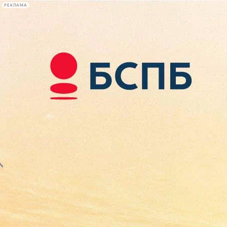
РЕКЛАМА
Афиша Plus
#телегид
Фонтанка.ру
Сегодня:
2026.08.10
08:43
Афиша Plus
кино
спектакли
выставки
концерты
лекции
книги
афиша плюс
новости
+