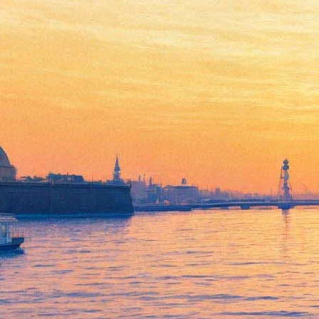
В «Авроре» покажут новое
китайское кино