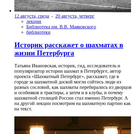
12 августа, среда
-
20 августа, четверг
лекции
Библиотека им. В.В. Маяковского
библиотеки
Историк расскажет о шахматах в
жизни Петербурга
Татьяна Ивановская, историк, гид, исследователь и
популяризатор истории шахмат в Петербурге, автор
проекта «Шахматный Петербург», расскажет, где в
городе за шахматной доской могли сойтись люди из
разных сословий, как шахматы перебирались из дворцов
и особняков в трактиры, а затем и в клубы, и почему
шахматной столицей России стал именно Петербург. А
на другой лекции посмотрим на шахматную партию как
на текст.