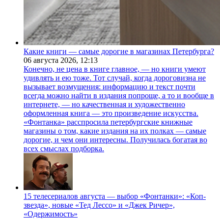
Какие книги — самые дорогие в магазинах Петербурга?
06 августа 2026,
12:13
Конечно, не цена в книге главное, — но книги умеют
удивлять и ею тоже. Тот случай, когда дороговизна не
вызывает возмущения: информацию и текст почти
всегда можно найти в издания попроще, а то и вообще в
интернете, — но качественная и художественно
оформленная книга — это произведение искусства.
«Фонтанка» расспросила петербургские книжные
магазины о том, какие издания на их полках — самые
дорогие, и чем они интересны. Получилась богатая во
всех смыслах подборка.
15 телесериалов августа — выбор «Фонтанки»: «Коп-
звезда», новые «Тед Лессо» и «Джек Ричер»,
«Одержимость»