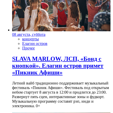
08 августа, суббота
концерты
Елагин остров
Прочее
SLAVA MARLOW, ЛСП, «Бонд с
кнопкой». Елагин остров примет
«Пикник Афиши»
Летний вайб традиционно поддерживает музыкальный
фестиваль «Пикник Афиши». Фестиваль под открытым
небом стартует 8 августа в 12:00 и продлится до 23:00.
Развернут пять сцен, интерактивные зоны и фудкорт.
Музыкальную программу составят рэп, инди и
электроника. 0+