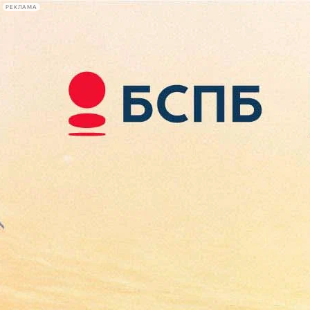
РЕКЛАМА
Афиша Plus
#телегид
Фонтанка.ру
Сегодня:
2026.08.07
16:43
Афиша Plus
кино
спектакли
выставки
концерты
лекции
книги
афиша плюс
новости
+