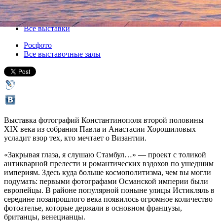
06 февраля 2019, среда
-
31 марта 2019, воскресенье
Версия для печати
Все выставки
Росфото
Все выставочные залы
Выставка фотографий Константинополя второй половины
XIX века из собрания Павла и Анастасии Хорошиловых
усладит взор тех, кто мечтает о Византии.
«Закрывая глаза, я слушаю Стамбул…» — проект с толикой
антикварной прелести и романтических вздохов по ушедшим
империям. Здесь куда больше космополитизма, чем вы могли
подумать: первыми фотографами Османской империи были
европейцы. В районе популярной поныне улицы Истикляль в
середине позапрошлого века появилось огромное количество
фотоателье, которые держали в основном французы,
британцы, венецианцы.