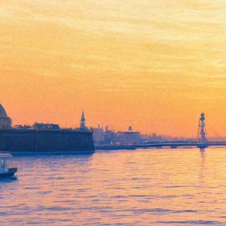
"Росфото" покажет Стамбул
и Константинополь