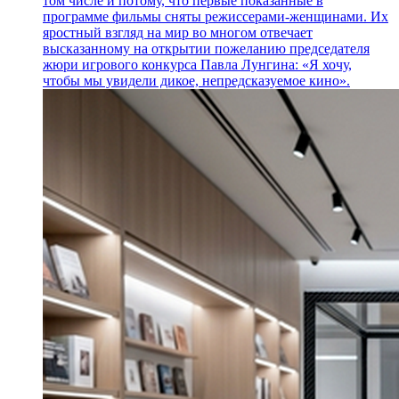
том числе и потому, что первые показанные в
программе фильмы сняты режиссерами-женщинами. Их
яростный взгляд на мир во многом отвечает
высказанному на открытии пожеланию председателя
жюри игрового конкурса Павла Лунгина: «Я хочу,
чтобы мы увидели дикое, непредсказуемое кино».