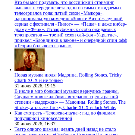
Кто бы мог подумать, что российский стриминг
вывалит в середине лета одни из самых ожидаемых
телесериалов года: пятый сезон «Мажора»,
паранормальную комедию «Зовите Витю!», лучший
сериал с фестиваля «Пилот» — «Паша» и даже кибер-
драму «Фейк». Из зарубежных особо ожидаемых
телепроектов — третий сезон сай-фая «Укрытие»,
приквел «Блондинки в законе» и очередной спин-офф
«Теории большого взрыва».
Новая музыка июля: Мадонна, Rolling Stones, Tricky,
Charli XCX и не только
31 июля 2026,
19:15
В июле в мир большой музыки вернулись гранды.
Слушаем новые альбомы ветеранов сцены разной
степени «выдержки» — Мадонны, Rolling Stones, The
Strokes, а так же Tricky, Charlie XCX и Jack White.
Как смотреть «Человека-паука»: гид по фильмам
популярной киновселенной
30 июля 2026,
16:37
Театр одного шамана: девять дней назад не стало
основателя театра «Особняк» Дмитрия Поднозова