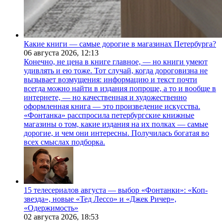
Какие книги — самые дорогие в магазинах Петербурга?
06 августа 2026,
12:13
Конечно, не цена в книге главное, — но книги умеют
удивлять и ею тоже. Тот случай, когда дороговизна не
вызывает возмущения: информацию и текст почти
всегда можно найти в издания попроще, а то и вообще в
интернете, — но качественная и художественно
оформленная книга — это произведение искусства.
«Фонтанка» расспросила петербургские книжные
магазины о том, какие издания на их полках — самые
дорогие, и чем они интересны. Получилась богатая во
всех смыслах подборка.
15 телесериалов августа — выбор «Фонтанки»: «Коп-
звезда», новые «Тед Лессо» и «Джек Ричер»,
«Одержимость»
02 августа 2026,
18:53