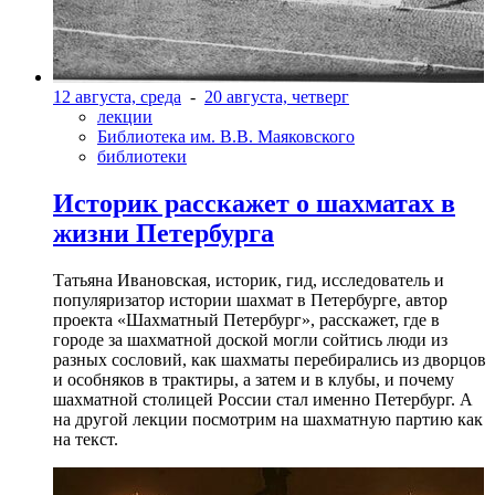
12 августа, среда
-
20 августа, четверг
лекции
Библиотека им. В.В. Маяковского
библиотеки
Историк расскажет о шахматах в
жизни Петербурга
Татьяна Ивановская, историк, гид, исследователь и
популяризатор истории шахмат в Петербурге, автор
проекта «Шахматный Петербург», расскажет, где в
городе за шахматной доской могли сойтись люди из
разных сословий, как шахматы перебирались из дворцов
и особняков в трактиры, а затем и в клубы, и почему
шахматной столицей России стал именно Петербург. А
на другой лекции посмотрим на шахматную партию как
на текст.