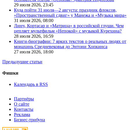
29 июля 2026,
23:45
Куда пойти 31 июля—2 августа: праздник флоксов,
«Пространственный сдвиг» у Манежа и «Музыка мира»
31 июля 2026,
08:00
Линч, Кортасар и «Матрица» в российской глуши. Чем
цепляет мультфильм «Непокой» с музыкой Курехина?
28 июля 2026,
16:59
Книги-биографии: 7 ярких текстов о реальных людях от
монахинь Средневековья до Энтони Хопкинса
27 июля 2026,
18:00
Предыдущие статьи
Фишки
Календарь в RSS
Партнёры
О сайте
Контакты
Реклама
Бизнес-трибуна