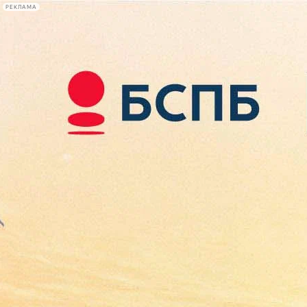
РЕКЛАМА
Афиша Plus
#телегид
Фонтанка.ру
Сегодня:
2026.08.08
20:36
Афиша Plus
кино
спектакли
выставки
концерты
лекции
книги
афиша плюс
новости
+