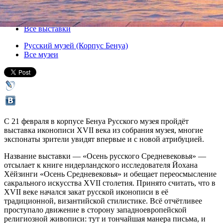
21 февраля 2019, четверг
-
11 мая 2019, суббота
Версия для печати
Все выставки
Русский музей (Корпус Бенуа)
Все музеи
C 21 февраля в корпусе Бенуа Русского музея пройдёт
выставка иконописи XVII века из собрания музея, многие
экспонаты зрители увидят впервые и с новой атрибуцией.
Название выставки — «Осень русского Средневековья» —
отсылает к книге нидерландского исследователя Йохана
Хёйзинги «Осень Средневековья» и обещает переосмысление
сакрального искусства XVII столетия. Принято считать, что в
XVII веке начался закат русской иконописи в её
традиционной, византийской стилистике. Всё отчётливее
проступало движение в сторону западноевропейской
религиозной живописи: тут и тончайшая манера письма, и