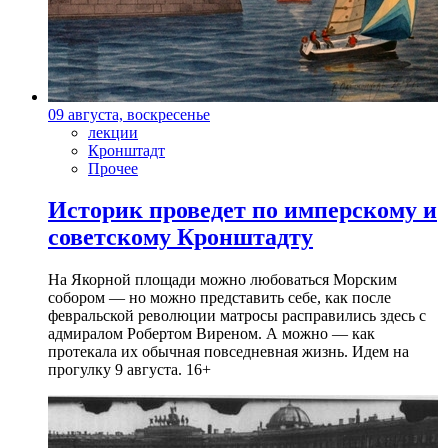
09 августа, воскресенье
лекции
Кронштадт
Прочее
Историк проведет по имперскому и
советскому Кронштадту
На Якорной площади можно любоваться Морским
собором — но можно представить себе, как после
февральской революции матросы расправились здесь с
адмиралом Робертом Виреном. А можно — как
протекала их обычная повседневная жизнь. Идем на
прогулку 9 августа. 16+