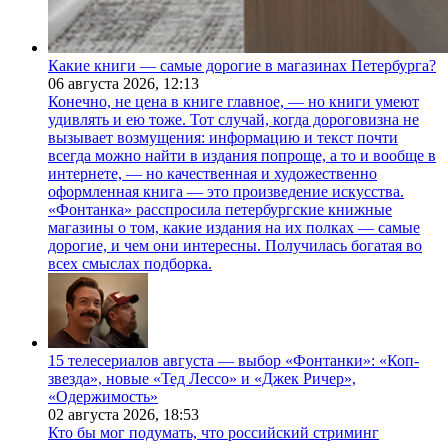
Какие книги — самые дорогие в магазинах Петербурга?
06 августа 2026,
12:13
Конечно, не цена в книге главное, — но книги умеют
удивлять и ею тоже. Тот случай, когда дороговизна не
вызывает возмущения: информацию и текст почти
всегда можно найти в издания попроще, а то и вообще в
интернете, — но качественная и художественно
оформленная книга — это произведение искусства.
«Фонтанка» расспросила петербургские книжные
магазины о том, какие издания на их полках — самые
дорогие, и чем они интересны. Получилась богатая во
всех смыслах подборка.
15 телесериалов августа — выбор «Фонтанки»: «Коп-
звезда», новые «Тед Лессо» и «Джек Ричер»,
«Одержимость»
02 августа 2026,
18:53
Кто бы мог подумать, что российский стриминг