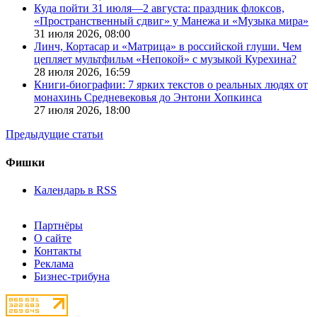
Куда пойти 31 июля—2 августа: праздник флоксов,
«Пространственный сдвиг» у Манежа и «Музыка мира»
31 июля 2026,
08:00
Линч, Кортасар и «Матрица» в российской глуши. Чем
цепляет мультфильм «Непокой» с музыкой Курехина?
28 июля 2026,
16:59
Книги-биографии: 7 ярких текстов о реальных людях от
монахинь Средневековья до Энтони Хопкинса
27 июля 2026,
18:00
Предыдущие статьи
Фишки
Календарь в RSS
Партнёры
О сайте
Контакты
Реклама
Бизнес-трибуна