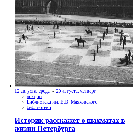
12 августа, среда
-
20 августа, четверг
лекции
Библиотека им. В.В. Маяковского
библиотеки
Историк расскажет о шахматах в
жизни Петербурга