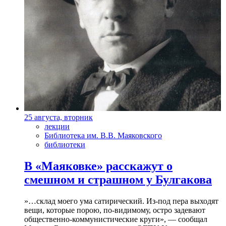
25 августа, вторник
лекции
Библиотека им. В.В. Маяковского
библиотеки
В «Маяковке» расскажут о
смешном и страшном у Булгакова
»…склад моего ума сатирический. Из-под пера выходят
вещи, которые порою, по-видимому, остро задевают
общественно-коммунистические круги», — сообщал