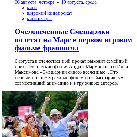
06 августа, четверг
-
19 августа, среда
кино
широкий кинопрокат
кинотеатры
Очеловеченные Смешарики
полетят на Марс в первом игровом
фильме франшизы
6 августа в отечественный прокат выходит семейный
приключенческий фильм Андрея Мармонтова и Ильи
Максимова «Смешарики сквозь вселенные». Это
первый полнометражный фильм по «Смешарикам»,
совместивший анимацию и игру живых актеров.