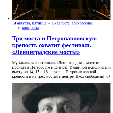
14 августа, пятница
-
16 августа, воскресенье
концерты
Три моста и Петропавловскую
крепость охватит фестиваль
«Ленинградские мосты»
Музыкальный фестиваль «Ленинградские мосты»
пройдет в Петербурге в 11-й раз. Инди-поп исполнители
выступят 14, 15 и 16 августа в Петропавловской
крепости и на трех мостах в центре. Вход свободный. 0+