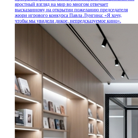
яростный взгляд на мир во многом отвечает
высказанному на открытии пожеланию председателя
жюри игрового конкурса Павла Лунгина: «Я хочу,
чтобы мы увидели дикое, непредсказуемое кино».