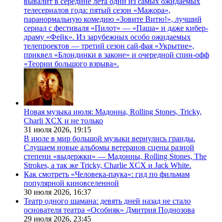
вывалит в середине лета одни из самых ожидаемых
телесериалов года: пятый сезон «Мажора»,
паранормальную комедию «Зовите Витю!», лучший
сериал с фестиваля «Пилот» — «Паша» и даже кибер-
драму «Фейк». Из зарубежных особо ожидаемых
телепроектов — третий сезон сай-фая «Укрытие»,
приквел «Блондинки в законе» и очередной спин-офф
«Теории большого взрыва».
Новая музыка июля: Мадонна, Rolling Stones, Tricky,
Charli XCX и не только
31 июля 2026,
19:15
В июле в мир большой музыки вернулись гранды.
Слушаем новые альбомы ветеранов сцены разной
степени «выдержки» — Мадонны, Rolling Stones, The
Strokes, а так же Tricky, Charlie XCX и Jack White.
Как смотреть «Человека-паука»: гид по фильмам
популярной киновселенной
30 июля 2026,
16:37
Театр одного шамана: девять дней назад не стало
основателя театра «Особняк» Дмитрия Поднозова
29 июля 2026,
23:45