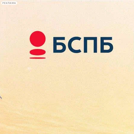
РЕКЛАМА
Афиша Plus
#телегид
Фонтанка.ру
Сегодня:
2026.08.09
09:47
Афиша Plus
кино
спектакли
выставки
концерты
лекции
книги
афиша плюс
новости
+