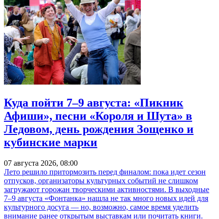
Куда пойти 7–9 августа: «Пикник
Афиши», песни «Короля и Шута» в
Ледовом, день рождения Зощенко и
кубинские марки
07 августа 2026, 08:00
Лето решило притормозить перед финалом: пока идет сезон
отпусков, организаторы культурных событий не слишком
загружают горожан творческими активностями. В выходные
7–9 августа «Фонтанка» нашла не так много новых идей для
культурного досуга — но, возможно, самое время уделить
внимание ранее открытым выставкам или почитать книги.