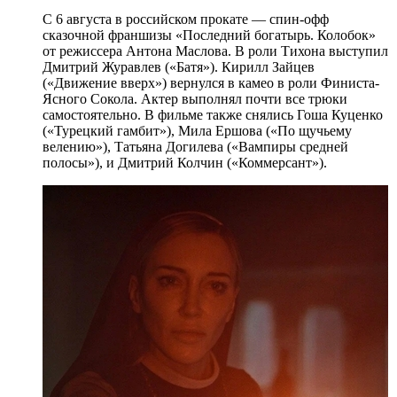
С 6 августа в российском прокате — спин-офф
сказочной франшизы «Последний богатырь. Колобок»
от режиссера Антона Маслова. В роли Тихона выступил
Дмитрий Журавлев («Батя»). Кирилл Зайцев
(«Движение вверх») вернулся в камео в роли Финиста-
Ясного Сокола. Актер выполнял почти все трюки
самостоятельно. В фильме также снялись Гоша Куценко
(«Турецкий гамбит»), Мила Ершова («По щучьему
велению»), Татьяна Догилева («Вампиры средней
полосы»), и Дмитрий Колчин («Коммерсант»).