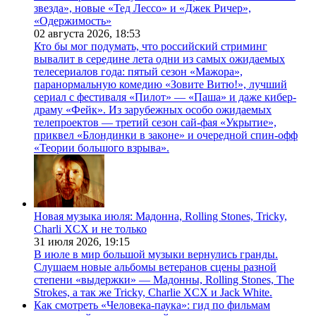
звезда», новые «Тед Лессо» и «Джек Ричер»,
«Одержимость»
02 августа 2026,
18:53
Кто бы мог подумать, что российский стриминг
вывалит в середине лета одни из самых ожидаемых
телесериалов года: пятый сезон «Мажора»,
паранормальную комедию «Зовите Витю!», лучший
сериал с фестиваля «Пилот» — «Паша» и даже кибер-
драму «Фейк». Из зарубежных особо ожидаемых
телепроектов — третий сезон сай-фая «Укрытие»,
приквел «Блондинки в законе» и очередной спин-офф
«Теории большого взрыва».
Новая музыка июля: Мадонна, Rolling Stones, Tricky,
Charli XCX и не только
31 июля 2026,
19:15
В июле в мир большой музыки вернулись гранды.
Слушаем новые альбомы ветеранов сцены разной
степени «выдержки» — Мадонны, Rolling Stones, The
Strokes, а так же Tricky, Charlie XCX и Jack White.
Как смотреть «Человека-паука»: гид по фильмам