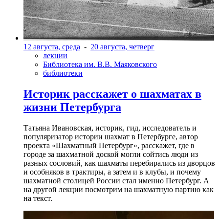
12 августа, среда
-
20 августа, четверг
лекции
Библиотека им. В.В. Маяковского
библиотеки
Историк расскажет о шахматах в
жизни Петербурга
Татьяна Ивановская, историк, гид, исследователь и
популяризатор истории шахмат в Петербурге, автор
проекта «Шахматный Петербург», расскажет, где в
городе за шахматной доской могли сойтись люди из
разных сословий, как шахматы перебирались из дворцов
и особняков в трактиры, а затем и в клубы, и почему
шахматной столицей России стал именно Петербург. А
на другой лекции посмотрим на шахматную партию как
на текст.