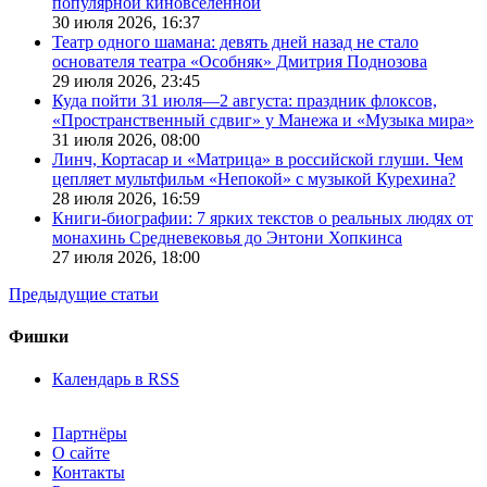
популярной киновселенной
30 июля 2026,
16:37
Театр одного шамана: девять дней назад не стало
основателя театра «Особняк» Дмитрия Поднозова
29 июля 2026,
23:45
Куда пойти 31 июля—2 августа: праздник флоксов,
«Пространственный сдвиг» у Манежа и «Музыка мира»
31 июля 2026,
08:00
Линч, Кортасар и «Матрица» в российской глуши. Чем
цепляет мультфильм «Непокой» с музыкой Курехина?
28 июля 2026,
16:59
Книги-биографии: 7 ярких текстов о реальных людях от
монахинь Средневековья до Энтони Хопкинса
27 июля 2026,
18:00
Предыдущие статьи
Фишки
Календарь в RSS
Партнёры
О сайте
Контакты