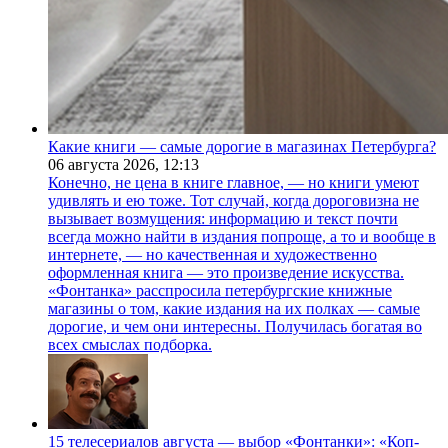
Какие книги — самые дорогие в магазинах Петербурга?
06 августа 2026,
12:13
Конечно, не цена в книге главное, — но книги умеют
удивлять и ею тоже. Тот случай, когда дороговизна не
вызывает возмущения: информацию и текст почти
всегда можно найти в издания попроще, а то и вообще в
интернете, — но качественная и художественно
оформленная книга — это произведение искусства.
«Фонтанка» расспросила петербургские книжные
магазины о том, какие издания на их полках — самые
дорогие, и чем они интересны. Получилась богатая во
всех смыслах подборка.
15 телесериалов августа — выбор «Фонтанки»: «Коп-