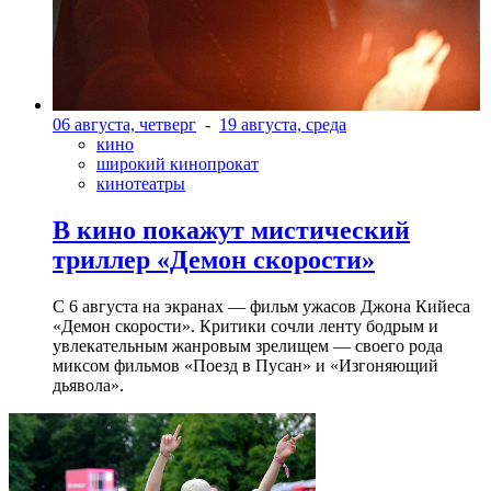
06 августа, четверг
-
19 августа, среда
кино
широкий кинопрокат
кинотеатры
В кино покажут мистический
триллер «Демон скорости»
С 6 августа на экранах — фильм ужасов Джона Кийеса
«Демон скорости». Критики сочли ленту бодрым и
увлекательным жанровым зрелищeм — своего рода
миксом фильмов «Поезд в Пусан» и «Изгоняющий
дьявола».