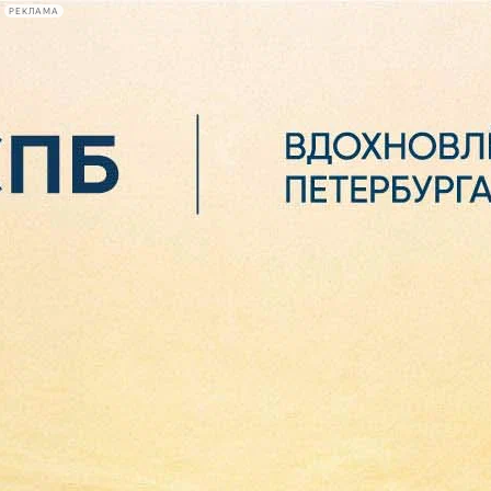
РЕКЛАМА
Афиша Plus
#телегид
Фонтанка.ру
Сегодня:
2026.08.06
23:42
Афиша Plus
кино
спектакли
выставки
концерты
лекции
книги
афиша плюс
новости
+