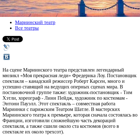
Версия для печати
Все спектакли
Мариинский театр
Все театры
На сцене Мариинского театра представлен легендарный
мюзикл «Моя прекрасная леди» Фредерика Лоу. Постановщик
спектакля – канадский режиссер Роберт Карсен, много и
успешно ставящий на ведущих оперных сценах мира. В
постановочной группе также: художник-постановщик - Тим
Хэтли, хореограф - Линн Пейдж, художник по костюмам -
Энтони Пауэлл. Этот спектакль – совместная работа
Мариинки с парижским Театром Шатле. В мастерских
Мариинского театра к премьере, которая сначала состоялась во
Франции, изготовили сложнейшую часть декораций
спектакля, а также сшили около ста костюмов (всего в
спектакле их около трехсот).