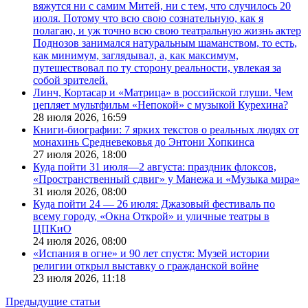
вяжутся ни с самим Митей, ни с тем, что случилось 20
июля. Потому что всю свою сознательную, как я
полагаю, и уж точно всю свою театральную жизнь актер
Поднозов занимался натуральным шаманством, то есть,
как минимум, заглядывал, а, как максимум,
путешествовал по ту сторону реальности, увлекая за
собой зрителей.
Линч, Кортасар и «Матрица» в российской глуши. Чем
цепляет мультфильм «Непокой» с музыкой Курехина?
28 июля 2026,
16:59
Книги-биографии: 7 ярких текстов о реальных людях от
монахинь Средневековья до Энтони Хопкинса
27 июля 2026,
18:00
Куда пойти 31 июля—2 августа: праздник флоксов,
«Пространственный сдвиг» у Манежа и «Музыка мира»
31 июля 2026,
08:00
Куда пойти 24 — 26 июля: Джазовый фестиваль по
всему городу, «Окна Открой» и уличные театры в
ЦПКиО
24 июля 2026,
08:00
«Испания в огне» и 90 лет спустя: Музей истории
религии открыл выставку о гражданской войне
23 июля 2026,
11:18
Предыдущие статьи