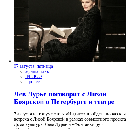
07 августа, пятница
афиша плюс
INDIGO
Прочее
Лев Лурье поговорит с Лизой
Боярской о Петербурге и театре
7 августа в атриуме отеля «Индиго» пройдет творческая
встреча с Лизой Боярской в рамках совместного проекта
Дома культуры Льва Лурье и «Фонтанки.ру»