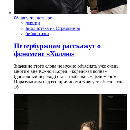
06 августа, четверг
лекции
Библиотека на Стремянной
библиотеки
Петербуржцам расскажут о
феномене «Халлю»
Значение этого слова не нужно объяснять уже очень
многим вне Южной Кореи: «корейская волна»
(дословный перевод) стала глобальным феноменом.
Поразмыслим над его причинами 6 августа. Бесплатно.
16+