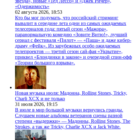
звезда», новые «Тед Лессо» и «Джек Ричер»,
«Одержимость»
02 августа 2026,
18:53
Кто бы мог подумать, что российский стриминг
вывалит в середине лета одни из самых ожидаемых
телесериалов года: пятый сезон «Мажора»,
паранормальную комедию «Зовите Витю!», лучший
сериал с фестиваля «Пилот» — «Паша» и даже кибер-
драму «Фейк». Из зарубежных особо ожидаемых
телепроектов — третий сезон сай-фая «Укрытие»,
приквел «Блондинки в законе» и очередной спин-офф
«Теории большого взрыва».
Новая музыка июля: Мадонна, Rolling Stones, Tricky,
Charli XCX и не только
31 июля 2026,
19:15
В июле в мир большой музыки вернулись гранды.
Слушаем новые альбомы ветеранов сцены разной
степени «выдержки» — Мадонны, Rolling Stones, The
Strokes, а так же Tricky, Charlie XCX и Jack White.