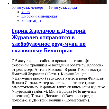
06 августа, четверг
-
19 августа, среда
кино
широкий кинопрокат
кинотеатры
Гарик Харламов и Дмитрий
Журавлев отправятся в
хлебобулочное роуд-муви по
сказочному Белогорью
С 6 августа в российском прокате — спин-офф
сказочной франшизы «Последний богатырь. Колобок»
от режиссера Антона Маслова. В роли Тихона выступил
Дмитрий Журавлев («Батя»). Кирилл Зайцев
(«Движение вверх») вернулся в камео в роли Финиста-
Ясного Сокола. Актер выполнял почти все трюки
самостоятельно. В фильме также снялись Гоша Куценко
(«Турецкий гамбит»), Мила Ершова («По щучьему
велению»), Татьяна Догилева («Вампиры средней
полосы»), и Дмитрий Колчин («Коммерсант»).