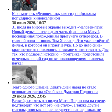
Как смотреть «Человека-паука»: гид по фильмам
популярной киновселенной
30 июля 2026,
16:37
31 июля на мировые экраны выходит «Человек-паук:
Новый день» — очередная часть франшизы Marvel,
посвящённая похождениям прыгучего супергероя. В
главной роли — вновь Том Холланд. Это уже четвёртый
фильм, в котором он играет Паука. Но до него сине-
красное трико появлялось на экране множество раз. Для
тех, кто подзабыл историю, «Фонтанка» подготовила
исчерпывающий гид по киновоплощениям человека-
паука!
Театр одного шамана: девять дней назад не стало
основателя театра «Особняк» Дмитрия Поднозова
29 июля 2026,
23:45
Всякий, кто хоть раз видел Митю Поднозова на сцене,
подтвердит, что вот это «не стало», а также другие
глаголы, описывающие несуществование, никак не