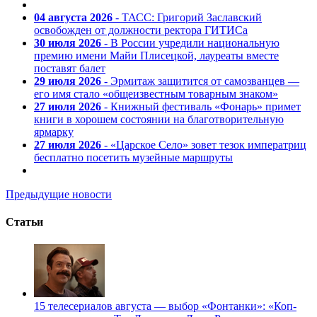
04 августа 2026
- ТАСС: Григорий Заславский
освобожден от должности ректора ГИТИСа
30 июля 2026
- В России учредили национальную
премию имени Майи Плисецкой, лауреаты вместе
поставят балет
29 июля 2026
- Эрмитаж защитится от самозванцев —
его имя стало «общеизвестным товарным знаком»
27 июля 2026
- Книжный фестиваль «Фонарь» примет
книги в хорошем состоянии на благотворительную
ярмарку
27 июля 2026
- «Царское Село» зовет тезок императриц
бесплатно посетить музейные маршруты
Предыдущие новости
Статьи
15 телесериалов августа — выбор «Фонтанки»: «Коп-