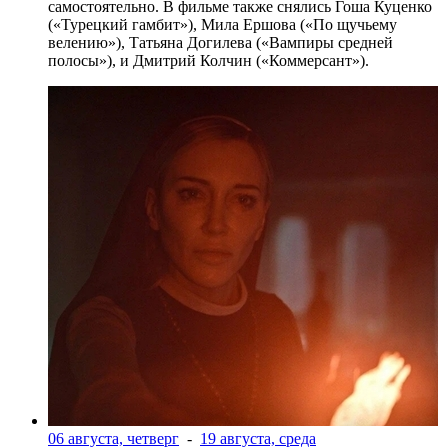
самостоятельно. В фильме также снялись Гоша Куценко
(«Турецкий гамбит»), Мила Ершова («По щучьему
велению»), Татьяна Догилева («Вампиры средней
полосы»), и Дмитрий Колчин («Коммерсант»).
06 августа, четверг
-
19 августа, среда