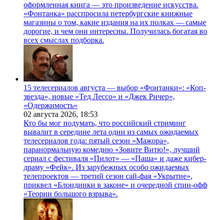
оформленная книга — это произведение искусства.
«Фонтанка» расспросила петербургские книжные
магазины о том, какие издания на их полках — самые
дорогие, и чем они интересны. Получилась богатая во
всех смыслах подборка.
15 телесериалов августа — выбор «Фонтанки»: «Коп-
звезда», новые «Тед Лессо» и «Джек Ричер»,
«Одержимость»
02 августа 2026,
18:53
Кто бы мог подумать, что российский стриминг
вывалит в середине лета одни из самых ожидаемых
телесериалов года: пятый сезон «Мажора»,
паранормальную комедию «Зовите Витю!», лучший
сериал с фестиваля «Пилот» — «Паша» и даже кибер-
драму «Фейк». Из зарубежных особо ожидаемых
телепроектов — третий сезон сай-фая «Укрытие»,
приквел «Блондинки в законе» и очередной спин-офф
«Теории большого взрыва».