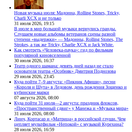
Новая музыка июля: Мадонна, Rolling Stones, Tricky,
Charli XCX и не только
31 июля 2026,
19:15
В июле в мир большой музыки вернулись гранды.
Слушаем новые альбомы ветеранов сцены разной
степени «выдержки» — Мадонны, Rolling Stones, The
Strokes, а так же Tricky, Charlie XCX и Jack White.
Как смотреть «Человека-паука»: гид по фильмам
популярной киновселенной
30 июля 2026,
16:37
Театр одного шамана: девять дней назад не стало
основателя театра «Особняк» Дмитрия Поднозова
29 июля 2026,
23:45
Куда пойти 7–9 августа: «Пикник Афиши», песни
«Короля и Шута» в Ледовом, день рождения Зощенко и
кубинские марки
07 августа 2026,
08:00
Куда пойти 31 июля—2 августа: праздник флоксов,
«Пространственный сдвиг» у Манежа и «Музыка мира»
31 июля 2026,
08:00
Линч, Кортасар и «Матрица» в российской глуши. Чем
цепляет мультфильм «Непокой» с музыкой Курехина?
28 июля 2026,
16:59