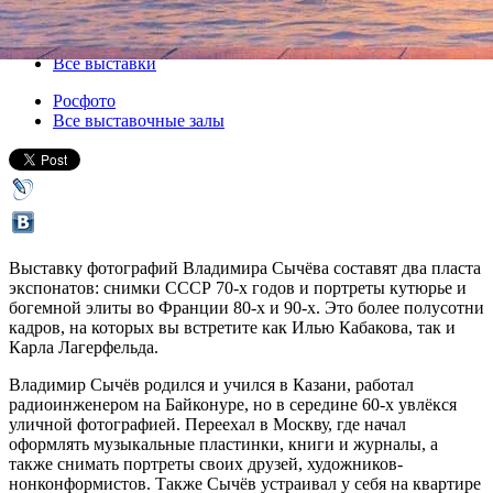
15 декабря 2018, суббота
-
10 февраля 2019, воскресенье
Версия для печати
Все выставки
Росфото
Все выставочные залы
Выставку фотографий Владимира Сычёва составят два пласта
экспонатов: снимки СССР 70-х годов и портреты кутюрье и
богемной элиты во Франции 80-х и 90-х. Это более полусотни
кадров, на которых вы встретите как Илью Кабакова, так и
Карла Лагерфельда.
Владимир Сычёв родился и учился в Казани, работал
радиоинженером на Байконуре, но в середине 60-х увлёкся
уличной фотографией. Переехал в Москву, где начал
оформлять музыкальные пластинки, книги и журналы, а
также снимать портреты своих друзей, художников-
нонконформистов. Также Сычёв устраивал у себя на квартире