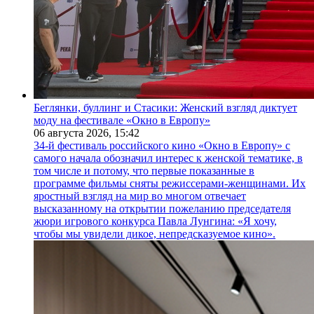
Беглянки, буллинг и Стасики: Женский взгляд диктует
моду на фестивале «Окно в Европу»
06 августа 2026,
15:42
34-й фестиваль российского кино «Окно в Европу» с
самого начала обозначил интерес к женской тематике, в
том числе и потому, что первые показанные в
программе фильмы сняты режиссерами-женщинами. Их
яростный взгляд на мир во многом отвечает
высказанному на открытии пожеланию председателя
жюри игрового конкурса Павла Лунгина: «Я хочу,
чтобы мы увидели дикое, непредсказуемое кино».