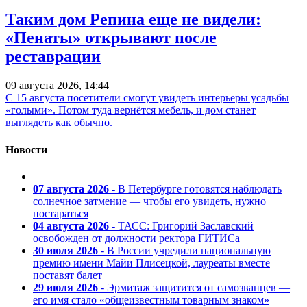
Таким дом Репина еще не видели:
«Пенаты» открывают после
реставрации
09 августа 2026, 14:44
С 15 августа посетители смогут увидеть интерьеры усадьбы
«голыми». Потом туда вернётся мебель, и дом станет
выглядеть как обычно.
Новости
07 августа 2026
- В Петербурге готовятся наблюдать
солнечное затмение — чтобы его увидеть, нужно
постараться
04 августа 2026
- ТАСС: Григорий Заславский
освобожден от должности ректора ГИТИСа
30 июля 2026
- В России учредили национальную
премию имени Майи Плисецкой, лауреаты вместе
поставят балет
29 июля 2026
- Эрмитаж защитится от самозванцев —
его имя стало «общеизвестным товарным знаком»