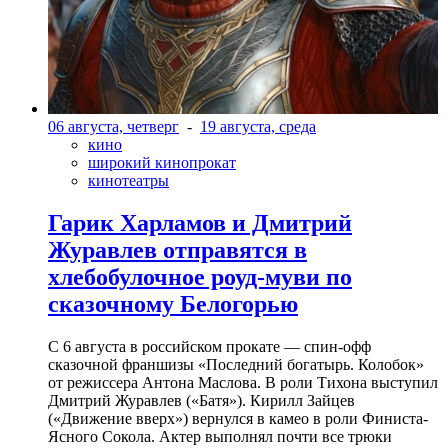
06 августа, четверг
-
19 августа, среда
кино
широкий кинопрокат
кинотеатры
Гарик Харламов и Дмитрий
Журавлев отправятся в
хлебобулочное роуд-муви по
сказочному Белогорью
С 6 августа в российском прокате — спин-офф
сказочной франшизы «Последний богатырь. Колобок»
от режиссера Антона Маслова. В роли Тихона выступил
Дмитрий Журавлев («Батя»). Кирилл Зайцев
(«Движение вверх») вернулся в камео в роли Финиста-
Ясного Сокола. Актер выполнял почти все трюки