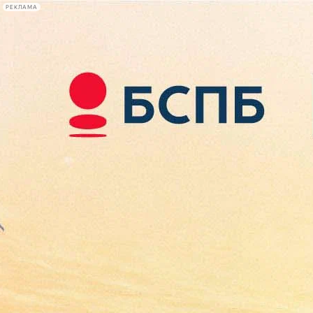
РЕКЛАМА
Афиша Plus
#телегид
Фонтанка.ру
Сегодня:
2026.08.10
11:43
Афиша Plus
кино
спектакли
выставки
концерты
лекции
книги
афиша плюс
новости
+