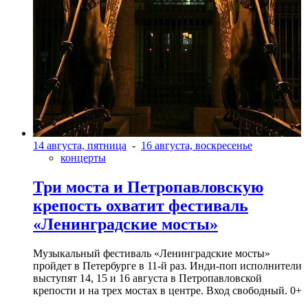
14 августа, пятница
-
16 августа, воскресенье
концерты
Три моста и Петропавловскую
крепость охватит фестиваль
«Ленинградские мосты»
Музыкальный фестиваль «Ленинградские мосты»
пройдет в Петербурге в 11-й раз. Инди-поп исполнители
выступят 14, 15 и 16 августа в Петропавловской
крепости и на трех мостах в центре. Вход свободный. 0+