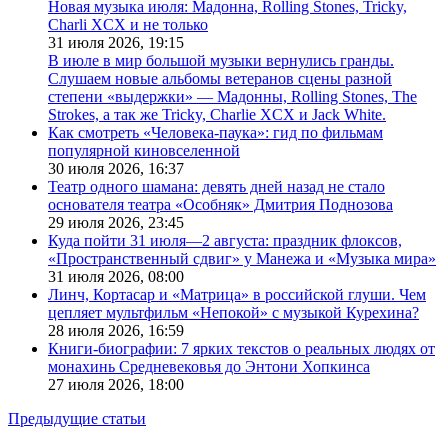
Новая музыка июля: Мадонна, Rolling Stones, Tricky,
Charli XCX и не только
31 июля 2026,
19:15
В июле в мир большой музыки вернулись гранды.
Слушаем новые альбомы ветеранов сцены разной
степени «выдержки» — Мадонны, Rolling Stones, The
Strokes, а так же Tricky, Charlie XCX и Jack White.
Как смотреть «Человека-паука»: гид по фильмам
популярной киновселенной
30 июля 2026,
16:37
Театр одного шамана: девять дней назад не стало
основателя театра «Особняк» Дмитрия Поднозова
29 июля 2026,
23:45
Куда пойти 31 июля—2 августа: праздник флоксов,
«Пространственный сдвиг» у Манежа и «Музыка мира»
31 июля 2026,
08:00
Линч, Кортасар и «Матрица» в российской глуши. Чем
цепляет мультфильм «Непокой» с музыкой Курехина?
28 июля 2026,
16:59
Книги-биографии: 7 ярких текстов о реальных людях от
монахинь Средневековья до Энтони Хопкинса
27 июля 2026,
18:00
Предыдущие статьи