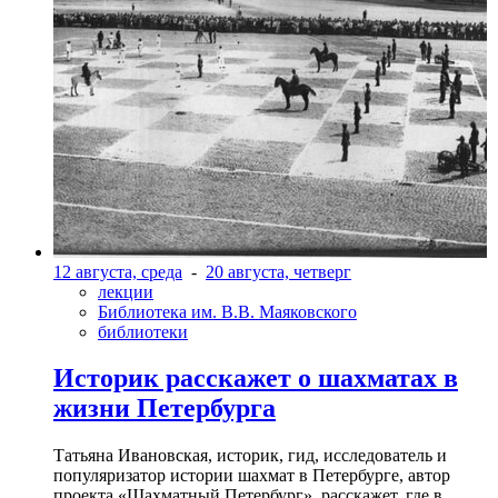
12 августа, среда
-
20 августа, четверг
лекции
Библиотека им. В.В. Маяковского
библиотеки
Историк расскажет о шахматах в
жизни Петербурга
Татьяна Ивановская, историк, гид, исследователь и
популяризатор истории шахмат в Петербурге, автор
проекта «Шахматный Петербург», расскажет, где в