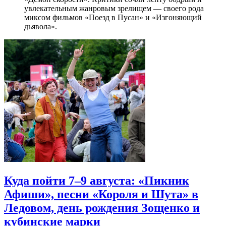
увлекательным жанровым зрелищeм — своего рода
миксом фильмов «Поезд в Пусан» и «Изгоняющий
дьявола».
Куда пойти 7–9 августа: «Пикник
Афиши», песни «Короля и Шута» в
Ледовом, день рождения Зощенко и
кубинские марки