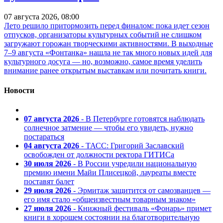
07 августа 2026, 08:00
Лето решило притормозить перед финалом: пока идет сезон
отпусков, организаторы культурных событий не слишком
загружают горожан творческими активностями. В выходные
7–9 августа «Фонтанка» нашла не так много новых идей для
культурного досуга — но, возможно, самое время уделить
внимание ранее открытым выставкам или почитать книги.
Новости
07 августа 2026
- В Петербурге готовятся наблюдать
солнечное затмение — чтобы его увидеть, нужно
постараться
04 августа 2026
- ТАСС: Григорий Заславский
освобожден от должности ректора ГИТИСа
30 июля 2026
- В России учредили национальную
премию имени Майи Плисецкой, лауреаты вместе
поставят балет
29 июля 2026
- Эрмитаж защитится от самозванцев —
его имя стало «общеизвестным товарным знаком»
27 июля 2026
- Книжный фестиваль «Фонарь» примет
книги в хорошем состоянии на благотворительную