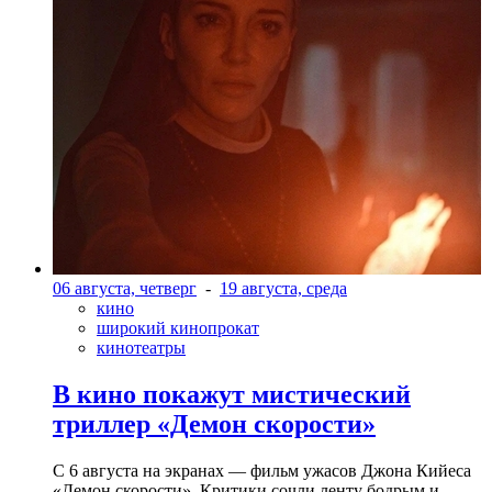
06 августа, четверг
-
19 августа, среда
кино
широкий кинопрокат
кинотеатры
В кино покажут мистический
триллер «Демон скорости»
С 6 августа на экранах — фильм ужасов Джона Кийеса
«Демон скорости». Критики сочли ленту бодрым и