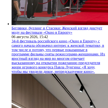
Беглянки, буллинг и Стасики: Женский взгляд диктует
моду на фестивале «Окно в Европу»
06 августа 2026,
15:42
34-й фестиваль российского кино «Окно в Европу» с
самого начала обозначил интерес к женской тематике, в
том числе и потому, что первые показанные в
программе фильмы сняты режиссерами-женщинами. Их
яростный взгляд на мир во многом отвечает
высказанному на открытии пожеланию председателя
жюри игрового конкурса Павла Лунгина: «Я хочу,
чтобы мы увидели дикое, непредсказуемое кино».