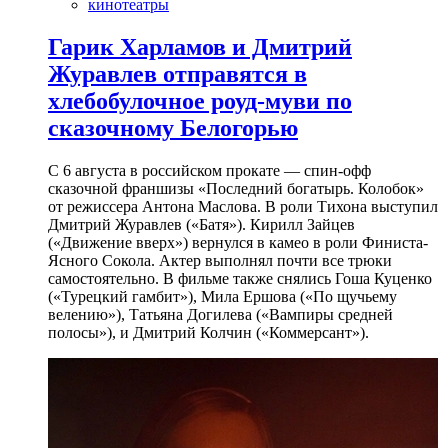
кинотеатры
Гарик Харламов и Дмитрий
Журавлев отправятся в
хлебобулочное роуд-муви по
сказочному Белогорью
С 6 августа в российском прокате — спин-офф
сказочной франшизы «Последний богатырь. Колобок»
от режиссера Антона Маслова. В роли Тихона выступил
Дмитрий Журавлев («Батя»). Кирилл Зайцев
(«Движение вверх») вернулся в камео в роли Финиста-
Ясного Сокола. Актер выполнял почти все трюки
самостоятельно. В фильме также снялись Гоша Куценко
(«Турецкий гамбит»), Мила Ершова («По щучьему
велению»), Татьяна Догилева («Вампиры средней
полосы»), и Дмитрий Колчин («Коммерсант»).