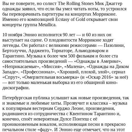
Вы не поверите, но солист The Rolling Stones Мик Джаггер
однажды заявил, что если бы умел читать ноты, то устроился
бы переворачивать партитуры на концертах Морриконе.
Именно его композицией Ecstasy of Gold открывает свои
концерты группа Metallica.
10 ноября Эннио исполнится 90 лет — и 60 из них он
выступает на сцене. О плодовитости Морриконе ходят
легенды. Он работал с великими режиссерами — Пазолини,
Бертолуччи, Ардженто, Торнаторе, Альмодоваром и
Тарантино. Музыка к более чем 500 фильмам и более ста
самостоятельных произведений — «Однажды в Америке»,
«Неприкасаемые», «Миссия», «Малена», «Однажды на Диком
Западе». «Профессионал», «Хороший, плохой, злой», сериал
«Спрут», «Омерзительная восьмерка» (и «Оскар 2016» за неё)
— вот только маленькая выборка из его обширной кино-
дискографии.
Петербургская публика услышит как новые произведения, так
и знакомые и любимые хиты. Прозвучит и классика – музыка
к популярным вестернам Серджо Леоне, произведения,
родившиеся из сотрудничества с Квентином Тарантино и,
конечно, споёт невероятная Дулсе Понтеш с её
проникновенным вокалом, исполняющая песни в прекрасно
печальном стиле «фаду». И Эннио еще отмечает, что на этот