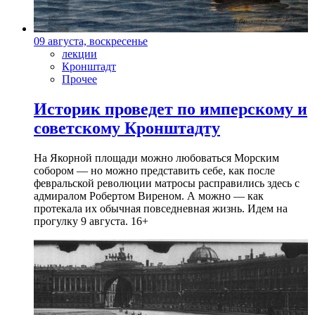
09 августа, воскресенье
лекции
Кронштадт
Прочее
Историк проведет по имперскому и
советскому Кронштадту
На Якорной площади можно любоваться Морским
собором — но можно представить себе, как после
февральской революции матросы расправились здесь с
адмиралом Робертом Виреном. А можно — как
протекала их обычная повседневная жизнь. Идем на
прогулку 9 августа. 16+