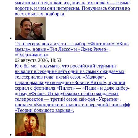
магазины о том, какие издания на их полках — самые
дорогие, и чем они интересны. Получилась богатая во
всех смыслах подборка.
15 телесериалов августа — выбор «Фонтанки»: «Коп-
звезда», новые «Тед Лессо» и «Джек Ричер»,
«Одержимость»
02 августа 2026,
18:53
Кто бы мог подумать, что российский стриминг
вывалит в середине лета одни из самых ожидаемых
телесериалов года: пятый сезон «Мажора»,
паранормальную комедию «Зовите Витю!», лучший
сериал с фестиваля «Пилот» — «Паша» и даже кибер-
драму «Фейк». Из зарубежных особо ожидаемых
телепроектов — третий сезон сай-фая «Укрытие»,
приквел «Блондинки в законе» и очередной спин-офф
«Теории большого взрыва».