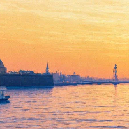
«60 лет музыки»: Эннио
Морриконе сыграет
петербуржцам новое и