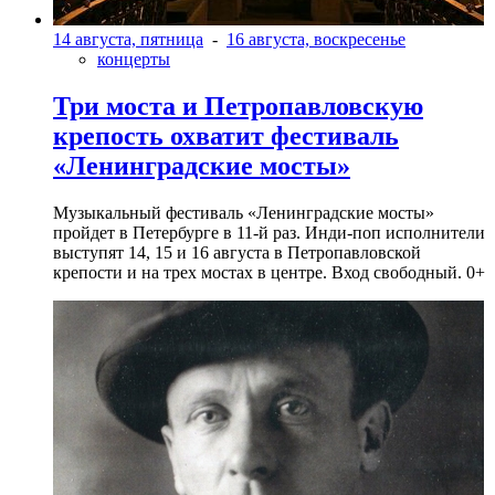
14 августа, пятница
-
16 августа, воскресенье
концерты
Три моста и Петропавловскую
крепость охватит фестиваль
«Ленинградские мосты»
Музыкальный фестиваль «Ленинградские мосты»
пройдет в Петербурге в 11-й раз. Инди-поп исполнители
выступят 14, 15 и 16 августа в Петропавловской
крепости и на трех мостах в центре. Вход свободный. 0+