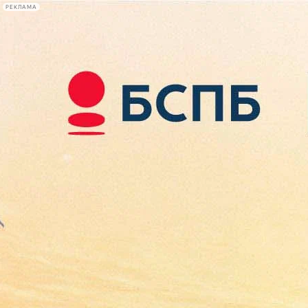
РЕКЛАМА
Афиша Plus
#телегид
Фонтанка.ру
Сегодня:
2026.08.09
18:02
Афиша Plus
кино
спектакли
выставки
концерты
лекции
книги
афиша плюс
новости
+