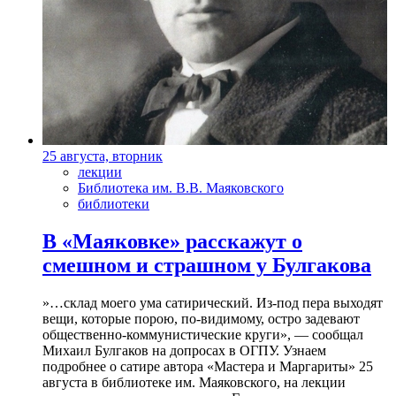
25 августа, вторник
лекции
Библиотека им. В.В. Маяковского
библиотеки
В «Маяковке» расскажут о
смешном и страшном у Булгакова
»…склад моего ума сатирический. Из-под пера выходят
вещи, которые порою, по-видимому, остро задевают
общественно-коммунистические круги», — сообщал
Михаил Булгаков на допросах в ОГПУ. Узнаем
подробнее о сатире автора «Мастера и Маргариты» 25
августа в библиотеке им. Маяковского, на лекции