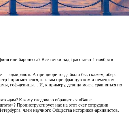
иня или баронесса? Все точки над i расставят 1 ноября в
е — адмиралом. А при дворе тогда были бы, скажем, обер-
етр I присмотрелся, как там при французском и немецком
амы, гоф-девицы… И, к примеру, девица могла сравняться по
татс-дам? К кому следовало обращаться «Ваше
штата»? Проинструктирует нас на этот счет сотрудник
етербурга, член научного Общества историков-архивистов.