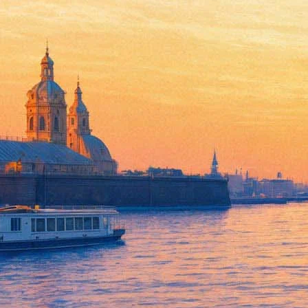
Статс-дам и гоф-девиц расста
01 ноября 2018, четверг
,
18.30
Версия для печати