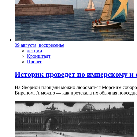
09 августа, воскресенье
лекции
Кронштадт
Прочее
Историк проведет по имперскому и
На Якорной площади можно любоваться Морским собором 
Виреном. А можно — как протекала их обычная повседнев