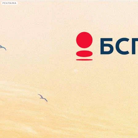
РЕКЛАМА
Афиша Plus
#телегид
Фонтанка.ру
Сегодня:
2026.08.08
19:38
Афиша Plus
кино
спектакли
выставки
концерты
лекции
книги
афиша плюс
новости
+