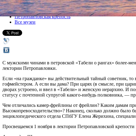
Все лекции
Петропавловская крепость
Все музеи
С мужскими чинами в петровской «Табели о рангах» более-менее
лектории Петропавловки.
Если «на гражданке» вы действительный тайный советник, то в
гофмейстером. А если вы дама? При царях (в смысле, при цари
дворах устроено, и ввел в «Табели» и женскую иерархию. И по
статусу с почтенной супругой какого-нибудь полковника, — при
Чем отличались камер-фрейлины от фрейлин? Каким дамам при 
Высокопревосходительство»? Наконец, сколько должно было быт
энциклопедического отдела СПбГУ Елена Жерихина, специалист
Просвещаемся 1 ноября в лектории Петропавловской крепости 