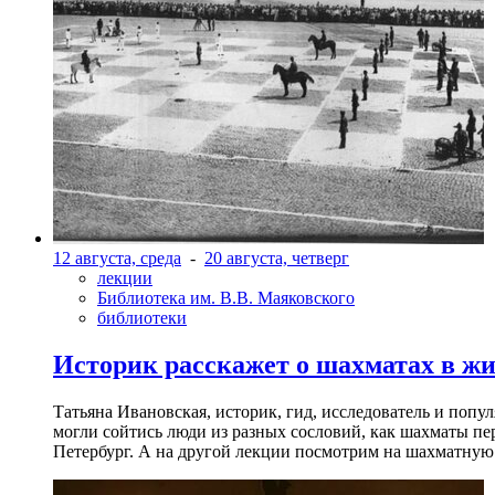
12 августа, среда
-
20 августа, четверг
лекции
Библиотека им. В.В. Маяковского
библиотеки
Историк расскажет о шахматах в ж
Татьяна Ивановская, историк, гид, исследователь и попу
могли сойтись люди из разных сословий, как шахматы пер
Петербург. А на другой лекции посмотрим на шахматную 