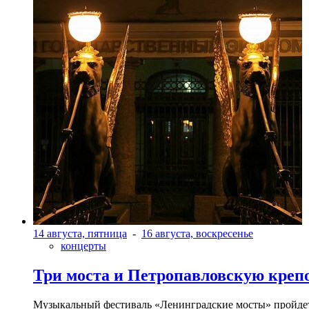
14 августа, пятница
-
16 августа, воскресенье
концерты
Три моста и Петропавловскую креп
Музыкальный фестиваль «Ленинградские мосты» пройдет в 