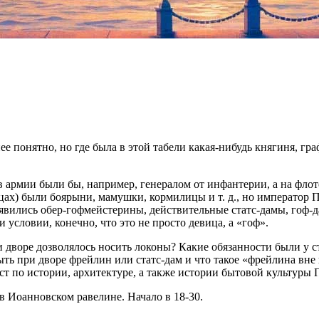
 понятно, но где была в этой табели какая-нибудь княгиня, граф
 армии были бы, например, генералом от инфантерии, а на флот
цах) были боярыни, мамушки, кормилицы и т. д., но император П
явились обер-гофмейстерины, действительные статс-дамы, гоф-д
 условии, конечно, что это не просто девица, а «гоф».
дворе дозволялось носить локоны? Какие обязанности были у с
ь при дворе фрейлин или статс-дам и что такое «фрейлина вне 
 по истории, архитектуре, а также истории бытовой культуры П
в Иоанновском равелине. Начало в 18-30.