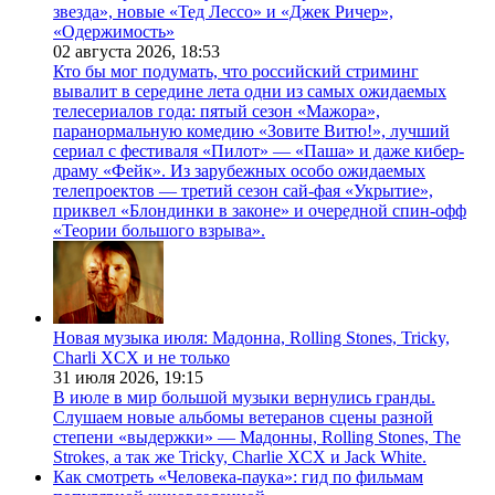
звезда», новые «Тед Лессо» и «Джек Ричер»,
«Одержимость»
02 августа 2026,
18:53
Кто бы мог подумать, что российский стриминг
вывалит в середине лета одни из самых ожидаемых
телесериалов года: пятый сезон «Мажора»,
паранормальную комедию «Зовите Витю!», лучший
сериал с фестиваля «Пилот» — «Паша» и даже кибер-
драму «Фейк». Из зарубежных особо ожидаемых
телепроектов — третий сезон сай-фая «Укрытие»,
приквел «Блондинки в законе» и очередной спин-офф
«Теории большого взрыва».
Новая музыка июля: Мадонна, Rolling Stones, Tricky,
Charli XCX и не только
31 июля 2026,
19:15
В июле в мир большой музыки вернулись гранды.
Слушаем новые альбомы ветеранов сцены разной
степени «выдержки» — Мадонны, Rolling Stones, The
Strokes, а так же Tricky, Charlie XCX и Jack White.
Как смотреть «Человека-паука»: гид по фильмам