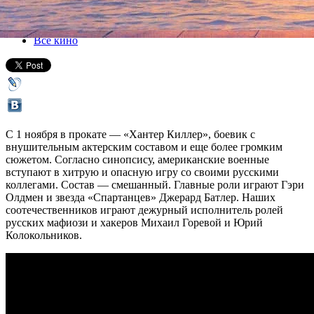
01 ноября 2018, четверг
-
14 ноября 2018, среда
Версия для печати
Все кино
С 1 ноября в прокате — «Хантер Киллер», боевик с
внушительным актерским составом и еще более громким
сюжетом. Согласно синопсису, американские военные
вступают в хитрую и опасную игру со своими русскими
коллегами. Состав — смешанный. Главные роли играют Гэри
Олдмен и звезда «Спартанцев» Джерард Батлер. Наших
соотечественников играют дежурный исполнитель ролей
русских мафиози и хакеров Михаил Горевой и Юрий
Колокольников.