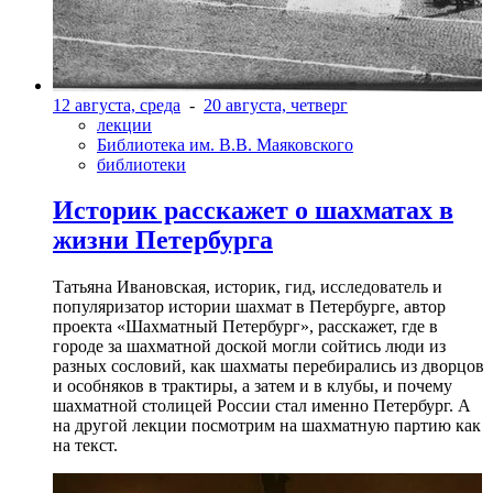
12 августа, среда
-
20 августа, четверг
лекции
Библиотека им. В.В. Маяковского
библиотеки
Историк расскажет о шахматах в
жизни Петербурга
Татьяна Ивановская, историк, гид, исследователь и
популяризатор истории шахмат в Петербурге, автор
проекта «Шахматный Петербург», расскажет, где в
городе за шахматной доской могли сойтись люди из
разных сословий, как шахматы перебирались из дворцов
и особняков в трактиры, а затем и в клубы, и почему
шахматной столицей России стал именно Петербург. А
на другой лекции посмотрим на шахматную партию как
на текст.