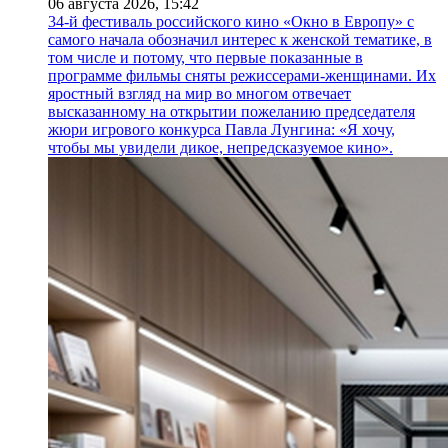
06 августа 2026,
15:42
34-й фестиваль российского кино «Окно в Европу» с
самого начала обозначил интерес к женской тематике, в
том числе и потому, что первые показанные в
программе фильмы сняты режиссерами-женщинами. Их
яростный взгляд на мир во многом отвечает
высказанному на открытии пожеланию председателя
жюри игрового конкурса Павла Лунгина: «Я хочу,
чтобы мы увидели дикое, непредсказуемое кино».