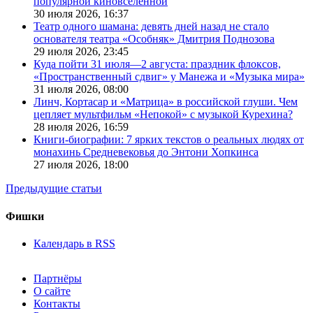
популярной киновселенной
30 июля 2026,
16:37
Театр одного шамана: девять дней назад не стало
основателя театра «Особняк» Дмитрия Поднозова
29 июля 2026,
23:45
Куда пойти 31 июля—2 августа: праздник флоксов,
«Пространственный сдвиг» у Манежа и «Музыка мира»
31 июля 2026,
08:00
Линч, Кортасар и «Матрица» в российской глуши. Чем
цепляет мультфильм «Непокой» с музыкой Курехина?
28 июля 2026,
16:59
Книги-биографии: 7 ярких текстов о реальных людях от
монахинь Средневековья до Энтони Хопкинса
27 июля 2026,
18:00
Предыдущие статьи
Фишки
Календарь в RSS
Партнёры
О сайте
Контакты