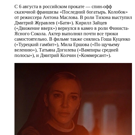
С 6 августа в российском прокате — спин-офф
сказочной франшизы «Последний богатырь. Колобок»
от режиссера Антона Маслова. В роли Тихона выступил
Дмитрий Журавлев («Батя»). Кирилл Зайцев
(«Движение вверх») вернулся в камео в роли Финиста-
Ясного Сокола. Актер выполнял почти все трюки
самостоятельно. В фильме также снялись Гоша Куценко
(«Турецкий гамбит»), Мила Ершова («По щучьему
велению»), Татьяна Догилева («Вампиры средней
полосы»), и Дмитрий Колчин («Коммерсант»).