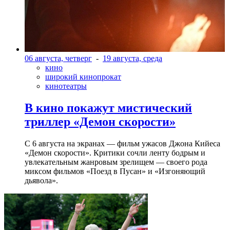
06 августа, четверг
-
19 августа, среда
кино
широкий кинопрокат
кинотеатры
В кино покажут мистический
триллер «Демон скорости»
С 6 августа на экранах — фильм ужасов Джона Кийеса
«Демон скорости». Критики сочли ленту бодрым и
увлекательным жанровым зрелищeм — своего рода
миксом фильмов «Поезд в Пусан» и «Изгоняющий
дьявола».