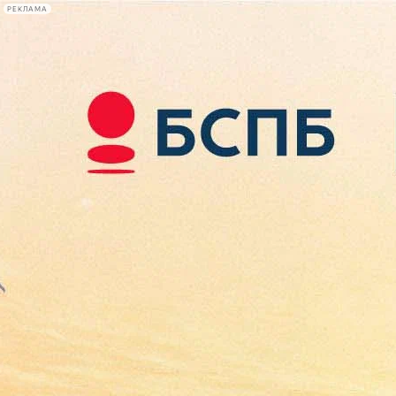
РЕКЛАМА
Афиша Plus
#телегид
Фонтанка.ру
Сегодня:
2026.08.10
05:57
Афиша Plus
кино
спектакли
выставки
концерты
лекции
книги
афиша плюс
новости
+