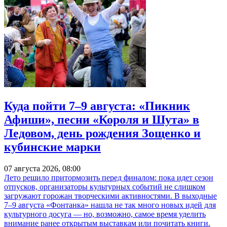
Куда пойти 7–9 августа: «Пикник
Афиши», песни «Короля и Шута» в
Ледовом, день рождения Зощенко и
кубинские марки
07 августа 2026, 08:00
Лето решило притормозить перед финалом: пока идет сезон
отпусков, организаторы культурных событий не слишком
загружают горожан творческими активностями. В выходные
7–9 августа «Фонтанка» нашла не так много новых идей для
культурного досуга — но, возможно, самое время уделить
внимание ранее открытым выставкам или почитать книги.