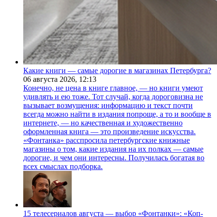
Какие книги — самые дорогие в магазинах Петербурга?
06 августа 2026,
12:13
Конечно, не цена в книге главное, — но книги умеют
удивлять и ею тоже. Тот случай, когда дороговизна не
вызывает возмущения: информацию и текст почти
всегда можно найти в издания попроще, а то и вообще в
интернете, — но качественная и художественно
оформленная книга — это произведение искусства.
«Фонтанка» расспросила петербургские книжные
магазины о том, какие издания на их полках — самые
дорогие, и чем они интересны. Получилась богатая во
всех смыслах подборка.
15 телесериалов августа — выбор «Фонтанки»: «Коп-