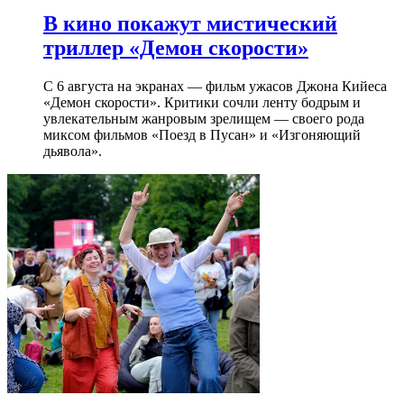
В кино покажут мистический
триллер «Демон скорости»
С 6 августа на экранах — фильм ужасов Джона Кийеса
«Демон скорости». Критики сочли ленту бодрым и
увлекательным жанровым зрелищeм — своего рода
миксом фильмов «Поезд в Пусан» и «Изгоняющий
дьявола».