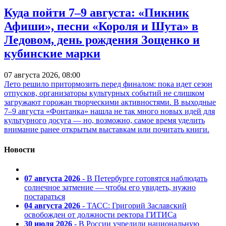
Куда пойти 7–9 августа: «Пикник
Афиши», песни «Короля и Шута» в
Ледовом, день рождения Зощенко и
кубинские марки
07 августа 2026, 08:00
Лето решило притормозить перед финалом: пока идет сезон
отпусков, организаторы культурных событий не слишком
загружают горожан творческими активностями. В выходные
7–9 августа «Фонтанка» нашла не так много новых идей для
культурного досуга — но, возможно, самое время уделить
внимание ранее открытым выставкам или почитать книги.
Новости
07 августа 2026
- В Петербурге готовятся наблюдать
солнечное затмение — чтобы его увидеть, нужно
постараться
04 августа 2026
- ТАСС: Григорий Заславский
освобожден от должности ректора ГИТИСа
30 июля 2026
- В России учредили национальную