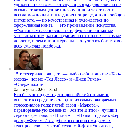
удивлять и ею тоже. Тот случай, когда дороговизна не
вызывает возмущения: информацию и текст почти
всегда можно найти в издания попроще, а то и вообще в
интернете, — но качественная и художественно
оформленная книга — это произведение искусства.
«Фонтанка» расспросила петербургские книжные
магазины о том, какие издания на их полках — самые
дорогие, и чем они интересны. Получилась богатая во
всех смыслах подборка.
15 телесериалов августа — выбор «Фонтанки»: «Коп-
звезда», новые «Тед Лессо» и «Джек Ричер»,
«Одержимость»
02 августа 2026,
18:53
Кто бы мог подумать, что российский стриминг
вывалит в середине лета одни из самых ожидаемых
телесериалов года: пятый сезон «Мажора»,
паранормальную комедию «Зовите Витю!», лучший
сериал с фестиваля «Пилот» — «Паша» и даже кибер-
драму «Фейк». Из зарубежных особо ожидаемых
телепроектов — третий сезон сай-фая «Укрытие»,