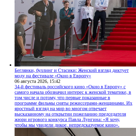
Беглянки, буллинг и Стасики: Женский взгляд диктует
моду на фестивале «Окно в Европу»
06 августа 2026,
15:42
34-й фестиваль российского кино «Окно в Европу» с
самого начала обозначил интерес к женской тематике, в
том числе и потому, что первые показанные в
программе фильмы сняты режиссерами-женщинами. Их
яростный взгляд на мир во многом отвечает
высказанному на открытии пожеланию председателя
жюри игрового конкурса Павла Лунгина: «Я хочу,
чтобы мы увидели дикое, непредсказуемое кино».