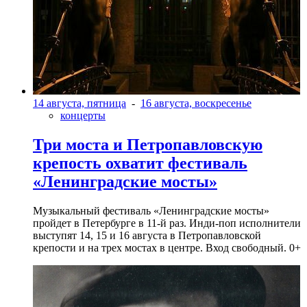
14 августа, пятница
-
16 августа, воскресенье
концерты
Три моста и Петропавловскую
крепость охватит фестиваль
«Ленинградские мосты»
Музыкальный фестиваль «Ленинградские мосты»
пройдет в Петербурге в 11-й раз. Инди-поп исполнители
выступят 14, 15 и 16 августа в Петропавловской
крепости и на трех мостах в центре. Вход свободный. 0+