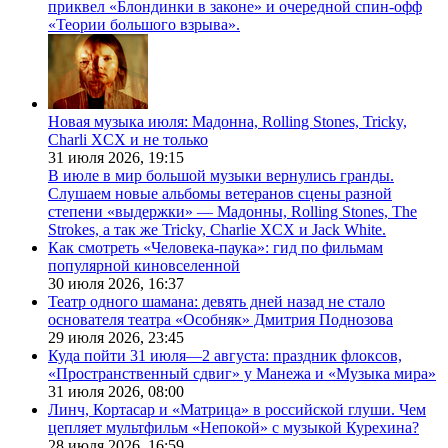
приквел «Блондинки в законе» и очередной спин-офф
«Теории большого взрыва».
Новая музыка июля: Мадонна, Rolling Stones, Tricky,
Charli XCX и не только
31 июля 2026,
19:15
В июле в мир большой музыки вернулись гранды.
Слушаем новые альбомы ветеранов сцены разной
степени «выдержки» — Мадонны, Rolling Stones, The
Strokes, а так же Tricky, Charlie XCX и Jack White.
Как смотреть «Человека-паука»: гид по фильмам
популярной киновселенной
30 июля 2026,
16:37
Театр одного шамана: девять дней назад не стало
основателя театра «Особняк» Дмитрия Поднозова
29 июля 2026,
23:45
Куда пойти 31 июля—2 августа: праздник флоксов,
«Пространственный сдвиг» у Манежа и «Музыка мира»
31 июля 2026,
08:00
Линч, Кортасар и «Матрица» в российской глуши. Чем
цепляет мультфильм «Непокой» с музыкой Курехина?
28 июля 2026,
16:59