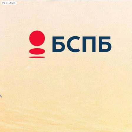
РЕКЛАМА
Афиша Plus
#телегид
Фонтанка.ру
Сегодня:
2026.08.09
12:59
Афиша Plus
кино
спектакли
выставки
концерты
лекции
книги
афиша плюс
новости
+