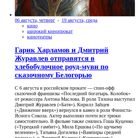
06 августа, четверг
-
19 августа, среда
кино
широкий кинопрокат
кинотеатры
Гарик Харламов и Дмитрий
Журавлев отправятся в
хлебобулочное роуд-муви по
сказочному Белогорью
С 6 августа в российском прокате — спин-офф
сказочной франшизы «Последний богатырь. Колобок»
от режиссера Антона Маслова. В роли Тихона выступил
Дмитрий Журавлев («Батя»). Кирилл Зайцев
(«Движение вверх») вернулся в камео в роли Финиста-
Ясного Сокола. Актер выполнял почти все трюки
самостоятельно. В фильме также снялись Гоша Куценко
(«Турецкий гамбит»), Мила Ершова («По щучьему
велению»), Татьяна Догилева («Вампиры средней
полосы»), и Дмитрий Колчин («Коммерсант»).