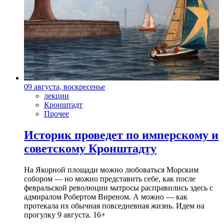
09 августа, воскресенье
лекции
Кронштадт
Прочее
Историк проведет по имперскому и
советскому Кронштадту
На Якорной площади можно любоваться Морским
собором — но можно представить себе, как после
февральской революции матросы расправились здесь с
адмиралом Робертом Виреном. А можно — как
протекала их обычная повседневная жизнь. Идем на
прогулку 9 августа. 16+