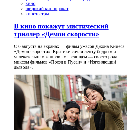
кино
широкий кинопрокат
кинотеатры
В кино покажут мистический
триллер «Демон скорости»
С 6 августа на экранах — фильм ужасов Джона Кийеса
«Демон скорости». Критики сочли ленту бодрым и
увлекательным жанровым зрелищeм — своего рода
миксом фильмов «Поезд в Пусан» и «Изгоняющий
дьявола».