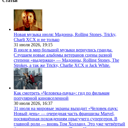
Статьи
Новая музыка июля: Мадонна, Rolling Stones, Tricky,
Charli XCX и не только
31 июля 2026,
19:15
В июле в мир большой музыки вернулись гранды.
Слушаем новые альбомы ветеранов сцены разной
степени «выдержки» — Мадонны, Rolling Stones, The
Strokes, а так же Tricky, Charlie XCX и Jack White.
Как смотреть «Человека-паука»: гид по фильмам
популярной киновселенной
30 июля 2026,
16:37
31 июля на мировые экраны выходит «Человек-паук:
Новый день» — очередная часть франшизы Marvel,
посвящённая похождениям прыгучего супергероя. В
главной роли — вновь Том Холланд. Это уже четвёртый