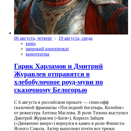
06 августа, четверг
-
19 августа, среда
кино
широкий кинопрокат
кинотеатры
Гарик Харламов и Дмитрий
Журавлев отправятся в
хлебобулочное роуд-муви по
сказочному Белогорью
С 6 августа в российском прокате — спин-офф
сказочной франшизы «Последний богатырь. Колобок»
от режиссера Антона Маслова. В роли Тихона выступил
Дмитрий Журавлев («Батя»). Кирилл Зайцев
(«Движение вверх») вернулся в камео в роли Финиста-
Ясного Сокола. Актер выполнял почти все трюки