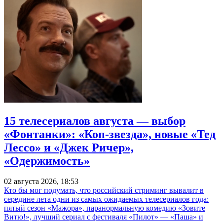
15 телесериалов августа — выбор
«Фонтанки»: «Коп-звезда», новые «Тед
Лессо» и «Джек Ричер»,
«Одержимость»
02 августа 2026, 18:53
Кто бы мог подумать, что российский стриминг вывалит в
середине лета одни из самых ожидаемых телесериалов года:
пятый сезон «Мажора», паранормальную комедию «Зовите
Витю!», лучший сериал с фестиваля «Пилот» — «Паша» и