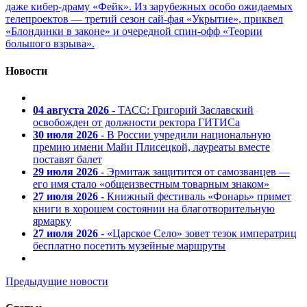
даже кибер-драму «Фейк». Из зарубежных особо ожидаемых
телепроектов — третий сезон сай-фая «Укрытие», приквел
«Блондинки в законе» и очередной спин-офф «Теории
большого взрыва».
Новости
04 августа 2026
- ТАСС: Григорий Заславский
освобожден от должности ректора ГИТИСа
30 июля 2026
- В России учредили национальную
премию имени Майи Плисецкой, лауреаты вместе
поставят балет
29 июля 2026
- Эрмитаж защитится от самозванцев —
его имя стало «общеизвестным товарным знаком»
27 июля 2026
- Книжный фестиваль «Фонарь» примет
книги в хорошем состоянии на благотворительную
ярмарку
27 июля 2026
- «Царское Село» зовет тезок императриц
бесплатно посетить музейные маршруты
Предыдущие новости