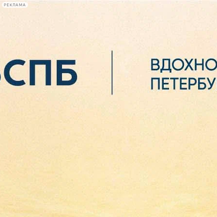
РЕКЛАМА
Афиша Plus
#телегид
Фонтанка.ру
Сегодня:
2026.08.06
09:55
Афиша Plus
кино
спектакли
выставки
концерты
лекции
книги
афиша плюс
новости
+