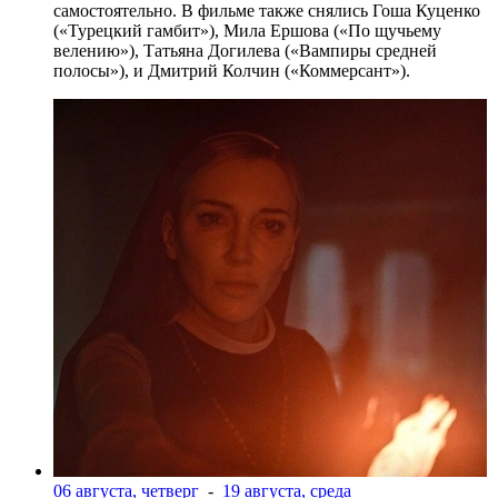
самостоятельно. В фильме также снялись Гоша Куценко
(«Турецкий гамбит»), Мила Ершова («По щучьему
велению»), Татьяна Догилева («Вампиры средней
полосы»), и Дмитрий Колчин («Коммерсант»).
06 августа, четверг
-
19 августа, среда