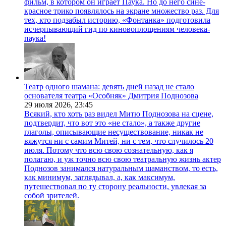
фильм, в котором он играет Паука. Но до него сине-
красное трико появлялось на экране множество раз. Для
тех, кто подзабыл историю, «Фонтанка» подготовила
исчерпывающий гид по киновоплощениям человека-
паука!
Театр одного шамана: девять дней назад не стало
основателя театра «Особняк» Дмитрия Поднозова
29 июля 2026,
23:45
Всякий, кто хоть раз видел Митю Поднозова на сцене,
подтвердит, что вот это «не стало», а также другие
глаголы, описывающие несуществование, никак не
вяжутся ни с самим Митей, ни с тем, что случилось 20
июля. Потому что всю свою сознательную, как я
полагаю, и уж точно всю свою театральную жизнь актер
Поднозов занимался натуральным шаманством, то есть,
как минимум, заглядывал, а, как максимум,
путешествовал по ту сторону реальности, увлекая за
собой зрителей.