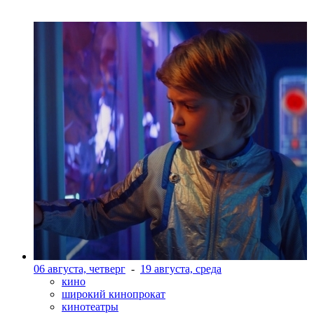
06 августа, четверг
-
19 августа, среда
кино
широкий кинопрокат
кинотеатры