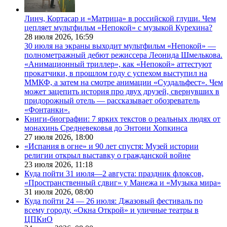
Линч, Кортасар и «Матрица» в российской глуши. Чем
цепляет мультфильм «Непокой» с музыкой Курехина?
28 июля 2026,
16:59
30 июля на экраны выходит мультфильм «Непокой» —
полнометражный дебют режиссера Леонида Шмелькова.
«Анимационный триллер», как «Непокой» аттестуют
прокатчики, в прошлом году с успехом выступил на
ММКФ, а затем на смотре анимации «Суздальфест». Чем
может зацепить история про двух друзей, свернувших в
придорожный отель — рассказывает обозреватель
«Фонтанки».
Книги-биографии: 7 ярких текстов о реальных людях от
монахинь Средневековья до Энтони Хопкинса
27 июля 2026,
18:00
«Испания в огне» и 90 лет спустя: Музей истории
религии открыл выставку о гражданской войне
23 июля 2026,
11:18
Куда пойти 31 июля—2 августа: праздник флоксов,
«Пространственный сдвиг» у Манежа и «Музыка мира»
31 июля 2026,
08:00
Куда пойти 24 — 26 июля: Джазовый фестиваль по
всему городу, «Окна Открой» и уличные театры в
ЦПКиО