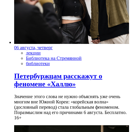
06 августа, четверг
лекции
Библиотека на Стремянной
библиотеки
Петербуржцам расскажут о
феномене «Халлю»
Значение этого слова не нужно объяснять уже очень
многим вне Южной Кореи: «корейская волна»
(дословный перевод) стала глобальным феноменом.
Поразмыслим над его причинами 6 августа. Бесплатно.
16+