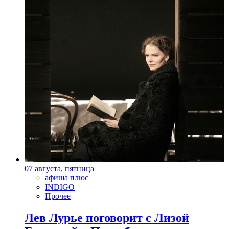
07 августа, пятница
афиша плюс
INDIGO
Прочее
Лев Лурье поговорит с Лизой