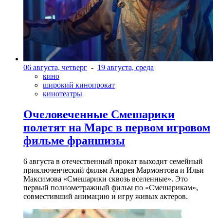
06 августа, четверг
-
19 августа, среда
кино
широкий кинопрокат
кинотеатры
Очеловеченные Смешарики
полетят на Марс в первом игровом
фильме франшизы
6 августа в отечественный прокат выходит семейный
приключенческий фильм Андрея Мармонтова и Ильи
Максимова «Смешарики сквозь вселенные». Это
первый полнометражный фильм по «Смешарикам»,
совместивший анимацию и игру живых актеров.