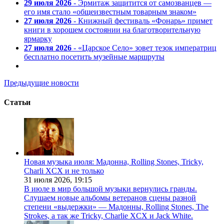
29 июля 2026
- Эрмитаж защитится от самозванцев —
его имя стало «общеизвестным товарным знаком»
27 июля 2026
- Книжный фестиваль «Фонарь» примет
книги в хорошем состоянии на благотворительную
ярмарку
27 июля 2026
- «Царское Село» зовет тезок императриц
бесплатно посетить музейные маршруты
Предыдущие новости
Статьи
Новая музыка июля: Мадонна, Rolling Stones, Tricky,
Charli XCX и не только
31 июля 2026,
19:15
В июле в мир большой музыки вернулись гранды.
Слушаем новые альбомы ветеранов сцены разной
степени «выдержки» — Мадонны, Rolling Stones, The
Strokes, а так же Tricky, Charlie XCX и Jack White.