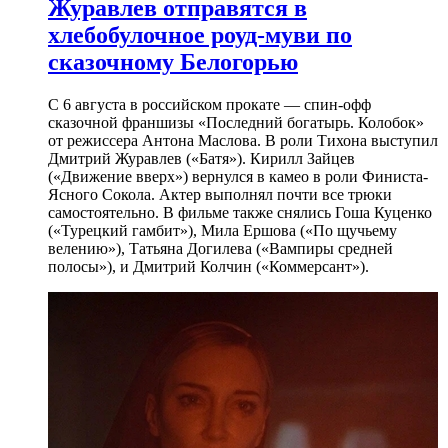
Журавлев отправятся в
хлебобулочное роуд-муви по
сказочному Белогорью
С 6 августа в российском прокате — спин-офф
сказочной франшизы «Последний богатырь. Колобок»
от режиссера Антона Маслова. В роли Тихона выступил
Дмитрий Журавлев («Батя»). Кирилл Зайцев
(«Движение вверх») вернулся в камео в роли Финиста-
Ясного Сокола. Актер выполнял почти все трюки
самостоятельно. В фильме также снялись Гоша Куценко
(«Турецкий гамбит»), Мила Ершова («По щучьему
велению»), Татьяна Догилева («Вампиры средней
полосы»), и Дмитрий Колчин («Коммерсант»).