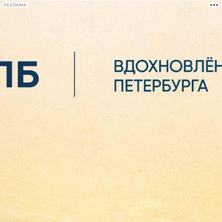
РЕКЛАМА
Афиша Plus
#телегид
Фонтанка.ру
Сегодня:
2026.08.06
08:19
Афиша Plus
кино
спектакли
выставки
концерты
лекции
книги
афиша плюс
новости
+