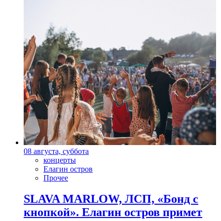
08 августа, суббота
концерты
Елагин остров
Прочее
SLAVA MARLOW, ЛСП, «Бонд с
кнопкой». Елагин остров примет