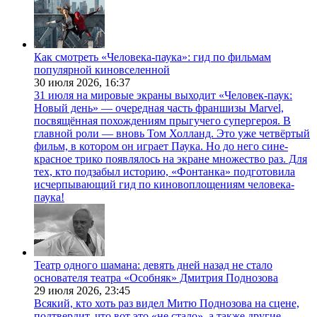
Как смотреть «Человека-паука»: гид по фильмам
популярной киновселенной
30 июля 2026,
16:37
31 июля на мировые экраны выходит «Человек-паук:
Новый день» — очередная часть франшизы Marvel,
посвящённая похождениям прыгучего супергероя. В
главной роли — вновь Том Холланд. Это уже четвёртый
фильм, в котором он играет Паука. Но до него сине-
красное трико появлялось на экране множество раз. Для
тех, кто подзабыл историю, «Фонтанка» подготовила
исчерпывающий гид по киновоплощениям человека-
паука!
Театр одного шамана: девять дней назад не стало
основателя театра «Особняк» Дмитрия Поднозова
29 июля 2026,
23:45
Всякий, кто хоть раз видел Митю Поднозова на сцене,
подтвердит, что вот это «не стало», а также другие