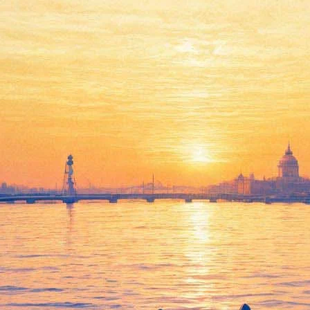
Beat weekend завершится
"Шумом и яростью в
Западном Берлине"