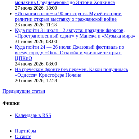
монахинь Средневековья до Энтони Хопкинса
27 июля 2026,
18:00
«Испания в огне» и 90 лет спустя: Музей истории
религии открыл выставку о гражданской войне
23 июля 2026,
11:18
Куда пойти 31 июля—2 августа: праздник флоксов,
«Пространственный сдвиг» у Манежа и «Музыка мира»
31 июля 2026,
08:00
Куда пойти 24 — 26 июля: Джазовый фестиваль по
всему городу, «Окна Открой» и уличные театры в
ЦПКиО
24 июля 2026,
08:00
На греческом фронте без перемен. Какой получилась
«Одиссея» Кристофера Нолана
20 июля 2026,
12:59
Предыдущие статьи
Фишки
Календарь в RSS
Партнёры
О сайте