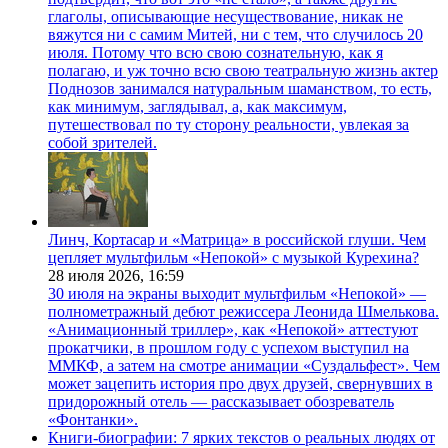
глаголы, описывающие несуществование, никак не
вяжутся ни с самим Митей, ни с тем, что случилось 20
июля. Потому что всю свою сознательную, как я
полагаю, и уж точно всю свою театральную жизнь актер
Поднозов занимался натуральным шаманством, то есть,
как минимум, заглядывал, а, как максимум,
путешествовал по ту сторону реальности, увлекая за
собой зрителей.
Линч, Кортасар и «Матрица» в российской глуши. Чем
цепляет мультфильм «Непокой» с музыкой Курехина?
28 июля 2026,
16:59
30 июля на экраны выходит мультфильм «Непокой» —
полнометражный дебют режиссера Леонида Шмелькова.
«Анимационный триллер», как «Непокой» аттестуют
прокатчики, в прошлом году с успехом выступил на
ММКФ, а затем на смотре анимации «Суздальфест». Чем
может зацепить история про двух друзей, свернувших в
придорожный отель — рассказывает обозреватель
«Фонтанки».
Книги-биографии: 7 ярких текстов о реальных людях от