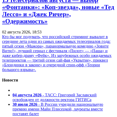
«Фонтанки»: «Коп-звезда», новые «Тед
Лессо» и «Джек Ричер»,
«Одержимость»
02 августа 2026, 18:53
Кто бы мог подумать, что российский стриминг вывалит в
середине лета одни из самых ожидаемых телесериалов года:
пятый сезон «Мажора», паранормальную комедию «Зовите
Витю!», лучший сериал с фестиваля «Пилот» — «Паша» и
даже кибер-драму «Фейк». Из зарубежных особо ожидаемых
телепроектов — третий сезон сай-фая «Укрытие», приквел
«Блондинки в законе» и очередной спин-офф «Теории
большого взрыва».
Новости
04 августа 2026
- ТАСС: Григорий Заславский
освобожден от должности ректора ГИТИСа
30 июля 2026
- В России учредили национальную
премию имени Майи Плисецкой, лауреаты вместе
поставят балет