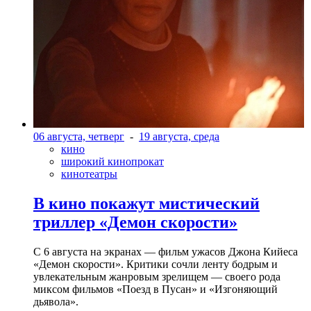
06 августа, четверг
-
19 августа, среда
кино
широкий кинопрокат
кинотеатры
В кино покажут мистический
триллер «Демон скорости»
С 6 августа на экранах — фильм ужасов Джона Кийеса
«Демон скорости». Критики сочли ленту бодрым и
увлекательным жанровым зрелищeм — своего рода
миксом фильмов «Поезд в Пусан» и «Изгоняющий
дьявола».