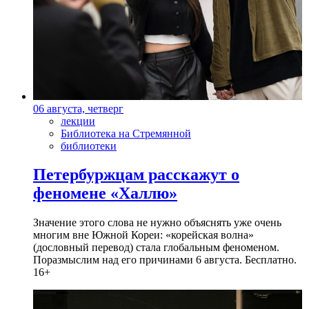
06 августа, четверг
лекции
Библиотека на Стремянной
библиотеки
Петербуржцам расскажут о
феномене «Халлю»
Значение этого слова не нужно объяснять уже очень
многим вне Южной Кореи: «корейская волна»
(дословный перевод) стала глобальным феноменом.
Поразмыслим над его причинами 6 августа. Бесплатно.
16+