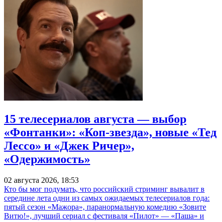
15 телесериалов августа — выбор
«Фонтанки»: «Коп-звезда», новые «Тед
Лессо» и «Джек Ричер»,
«Одержимость»
02 августа 2026, 18:53
Кто бы мог подумать, что российский стриминг вывалит в
середине лета одни из самых ожидаемых телесериалов года:
пятый сезон «Мажора», паранормальную комедию «Зовите
Витю!», лучший сериал с фестиваля «Пилот» — «Паша» и