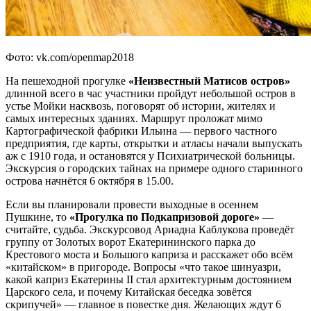
Фото: vk.com/openmap2018
На пешеходной прогулке
«Неизвестный Матисов остров»
длинной всего в час участники пройдут небольшой остров в
устье Мойки насквозь, поговорят об истории, жителях и
самых интересных зданиях. Маршрут проложат мимо
Картографической фабрики Ильина — первого частного
предприятия, где карты, открытки и атласы начали выпускать
аж с 1910 года, и остановятся у Психиатрической больницы.
Экскурсия о городских тайнах на примере одного старинного
острова начнётся 6 октября в 15.00.
Если вы планировали провести выходные в осеннем
Пушкине, то
«Прогулка по Подкапризовой дороге»
—
считайте, судьба. Экскурсовод Ариадна Каблукова проведёт
группу от Золотых ворот Екатерининского парка до
Крестового моста и Большого каприза и расскажет обо всём
«китайском» в пригороде. Вопросы «что такое шинуазри,
какой каприз Екатерины II стал архитектурным достоянием
Царского села, и почему Китайская беседка зовётся
скрипучей» — главное в повестке дня. Желающих ждут 6