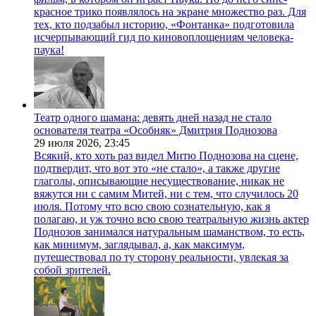
красное трико появлялось на экране множество раз. Для
тех, кто подзабыл историю, «Фонтанка» подготовила
исчерпывающий гид по киновоплощениям человека-
паука!
Театр одного шамана: девять дней назад не стало
основателя театра «Особняк» Дмитрия Поднозова
29 июля 2026,
23:45
Всякий, кто хоть раз видел Митю Поднозова на сцене,
подтвердит, что вот это «не стало», а также другие
глаголы, описывающие несуществование, никак не
вяжутся ни с самим Митей, ни с тем, что случилось 20
июля. Потому что всю свою сознательную, как я
полагаю, и уж точно всю свою театральную жизнь актер
Поднозов занимался натуральным шаманством, то есть,
как минимум, заглядывал, а, как максимум,
путешествовал по ту сторону реальности, увлекая за
собой зрителей.