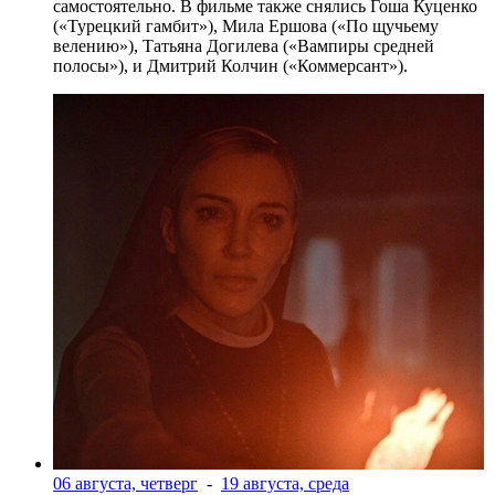
самостоятельно. В фильме также снялись Гоша Куценко
(«Турецкий гамбит»), Мила Ершова («По щучьему
велению»), Татьяна Догилева («Вампиры средней
полосы»), и Дмитрий Колчин («Коммерсант»).
06 августа, четверг
-
19 августа, среда