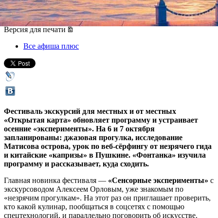
06 октября 2018, суббота
-
07 октября 2018, воскресенье
Версия для печати
Все афиша плюс
Фестиваль экскурсий для местных и от местных
«Открытая карта» обновляет программу и устраивает
осенние «эксперименты». На 6 и 7 октября
запланированы: джазовая прогулка, исследование
Матисова острова, урок по веб-сёрфингу от незрячего гида
и китайские «капризы» в Пушкине. «Фонтанка» изучила
программу и рассказывает, куда сходить.
Главная новинка фестиваля —
«Сенсорные эксперименты»
с
экскурсоводом Алексеем Орловым, уже знакомым по
«незрячим прогулкам». На этот раз он приглашает проверить,
кто какой кулинар, пообщаться в соцсетях с помощью
спецтехнологий, и параллельно поговорить об искусстве.