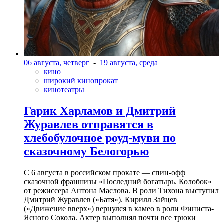
06 августа, четверг
-
19 августа, среда
кино
широкий кинопрокат
кинотеатры
Гарик Харламов и Дмитрий
Журавлев отправятся в
хлебобулочное роуд-муви по
сказочному Белогорью
С 6 августа в российском прокате — спин-офф
сказочной франшизы «Последний богатырь. Колобок»
от режиссера Антона Маслова. В роли Тихона выступил
Дмитрий Журавлев («Батя»). Кирилл Зайцев
(«Движение вверх») вернулся в камео в роли Финиста-
Ясного Сокола. Актер выполнял почти все трюки