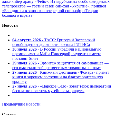
даже кибер-драму «Фейк». Из зарубежных особо ожидаемых
телепроектов — третий сезон сай-фая «Укрытие», приквел
«Блондинки в законе» и очередной спин-офф «Теории
большого взрыва».
Новости
04 августа 2026
- ТАСС: Григорий Заславский
освобожден от должности ректора ГИТИСа
30 июля 2026
- В России учредили национальную
премию имени Майи Плисецкой, лауреаты вместе
поставят балет
29 июля 2026
- Эрмитаж защитится от самозванцев —
его имя стало «общеизвестным товарным знаком»
27 июля 2026
- Книжный фестиваль «Фонарь» примет
книги в хорошем состоянии на благотворительную
ярмарку
27 июля 2026
- «Царское Село» зовет тезок императриц
бесплатно посетить музейные маршруты
Предыдущие новости
Статьи