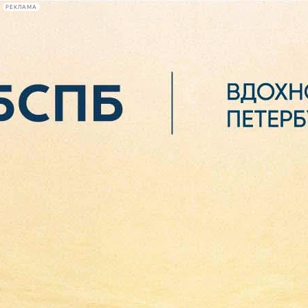
РЕКЛАМА
Афиша Plus
#телегид
Фонтанка.ру
Сегодня:
2026.08.06
07:14
Афиша Plus
кино
спектакли
выставки
концерты
лекции
книги
афиша плюс
новости
+