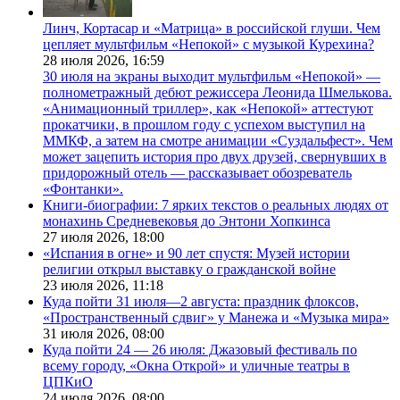
Линч, Кортасар и «Матрица» в российской глуши. Чем
цепляет мультфильм «Непокой» с музыкой Курехина?
28 июля 2026,
16:59
30 июля на экраны выходит мультфильм «Непокой» —
полнометражный дебют режиссера Леонида Шмелькова.
«Анимационный триллер», как «Непокой» аттестуют
прокатчики, в прошлом году с успехом выступил на
ММКФ, а затем на смотре анимации «Суздальфест». Чем
может зацепить история про двух друзей, свернувших в
придорожный отель — рассказывает обозреватель
«Фонтанки».
Книги-биографии: 7 ярких текстов о реальных людях от
монахинь Средневековья до Энтони Хопкинса
27 июля 2026,
18:00
«Испания в огне» и 90 лет спустя: Музей истории
религии открыл выставку о гражданской войне
23 июля 2026,
11:18
Куда пойти 31 июля—2 августа: праздник флоксов,
«Пространственный сдвиг» у Манежа и «Музыка мира»
31 июля 2026,
08:00
Куда пойти 24 — 26 июля: Джазовый фестиваль по
всему городу, «Окна Открой» и уличные театры в
ЦПКиО
24 июля 2026,
08:00