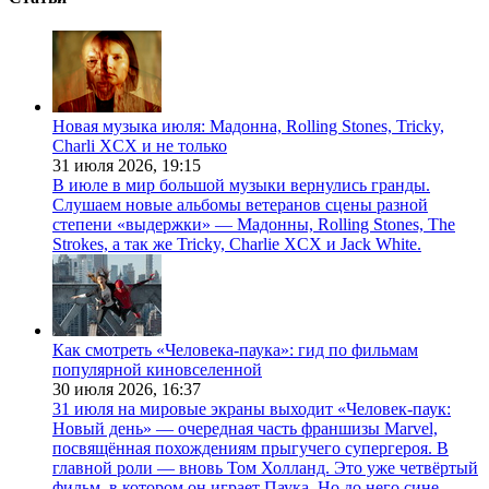
Новая музыка июля: Мадонна, Rolling Stones, Tricky,
Charli XCX и не только
31 июля 2026,
19:15
В июле в мир большой музыки вернулись гранды.
Слушаем новые альбомы ветеранов сцены разной
степени «выдержки» — Мадонны, Rolling Stones, The
Strokes, а так же Tricky, Charlie XCX и Jack White.
Как смотреть «Человека-паука»: гид по фильмам
популярной киновселенной
30 июля 2026,
16:37
31 июля на мировые экраны выходит «Человек-паук:
Новый день» — очередная часть франшизы Marvel,
посвящённая похождениям прыгучего супергероя. В
главной роли — вновь Том Холланд. Это уже четвёртый
фильм, в котором он играет Паука. Но до него сине-