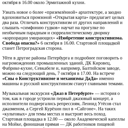
октября в 16.00 около Эрмитажной кухни.
Узнать новое о более «приземлённой» архитектуре, а заодно
вдохновиться промзоной «Открытая карта» предлагает целых
два раза. Отличать конструктивизм от других направлений и
слышать «симфонию гудков» научат на прогулке по
необычным парадным и сюрреалистическому дворику
«корпорации умирающих»
«Изобретение конструктивизма.
Свобода опасна?»
6 октября в 16.00. Стартовой площадкой
станет Петроградская сторона.
Уйти в другие районы Петербурга и подробнее поговорить о
нагромождениях промышленных зданий, ДК Кировец,
Фабрике-кухне, Севкабеле и, например, Балтийском заводе,
можно на следующий день, 7 октября в 17.00. На встрече
«Сны о Конструктивизме и механизмы ДаДа»
именно
машины и русский конструктивизм станут главными темами.
Музыкальная экскурсия
«Джаз в Петербурге»
— история о
том, как в городе устроили первый джазовый концерт, а
исполнители подвергались репрессиям, Леонид Утёсов стал
джазменом, а Сергей Курёхин пил в «Сайгоне». На таких
«культовых» для темы местах и выстроят весь поход.
Стартовая площадка в 12.00 — около Академической капеллы
на Мойке, финишная прямая — ДК работников пищевой