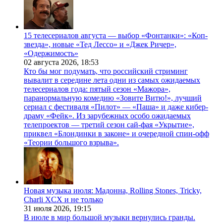
15 телесериалов августа — выбор «Фонтанки»: «Коп-
звезда», новые «Тед Лессо» и «Джек Ричер»,
«Одержимость»
02 августа 2026,
18:53
Кто бы мог подумать, что российский стриминг
вывалит в середине лета одни из самых ожидаемых
телесериалов года: пятый сезон «Мажора»,
паранормальную комедию «Зовите Витю!», лучший
сериал с фестиваля «Пилот» — «Паша» и даже кибер-
драму «Фейк». Из зарубежных особо ожидаемых
телепроектов — третий сезон сай-фая «Укрытие»,
приквел «Блондинки в законе» и очередной спин-офф
«Теории большого взрыва».
Новая музыка июля: Мадонна, Rolling Stones, Tricky,
Charli XCX и не только
31 июля 2026,
19:15
В июле в мир большой музыки вернулись гранды.