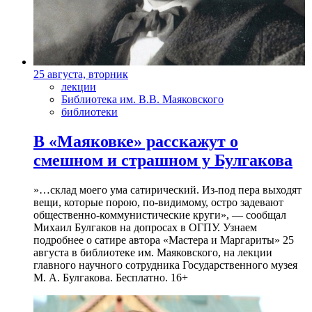
25 августа, вторник
лекции
Библиотека им. В.В. Маяковского
библиотеки
В «Маяковке» расскажут о
смешном и страшном у Булгакова
»…склад моего ума сатирический. Из-под пера выходят
вещи, которые порою, по-видимому, остро задевают
общественно-коммунистические круги», — сообщал
Михаил Булгаков на допросах в ОГПУ. Узнаем
подробнее о сатире автора «Мастера и Маргариты» 25
августа в библиотеке им. Маяковского, на лекции
главного научного сотрудника Государственного музея
М. А. Булгакова. Бесплатно. 16+