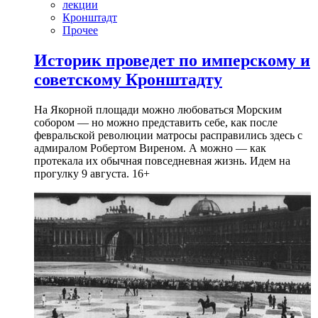
лекции
Кронштадт
Прочее
Историк проведет по имперскому и
советскому Кронштадту
На Якорной площади можно любоваться Морским
собором — но можно представить себе, как после
февральской революции матросы расправились здесь с
адмиралом Робертом Виреном. А можно — как
протекала их обычная повседневная жизнь. Идем на
прогулку 9 августа. 16+