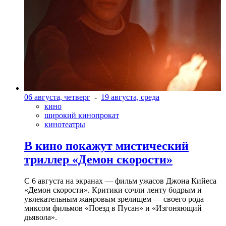
06 августа, четверг
-
19 августа, среда
кино
широкий кинопрокат
кинотеатры
В кино покажут мистический
триллер «Демон скорости»
С 6 августа на экранах — фильм ужасов Джона Кийеса
«Демон скорости». Критики сочли ленту бодрым и
увлекательным жанровым зрелищeм — своего рода
миксом фильмов «Поезд в Пусан» и «Изгоняющий
дьявола».