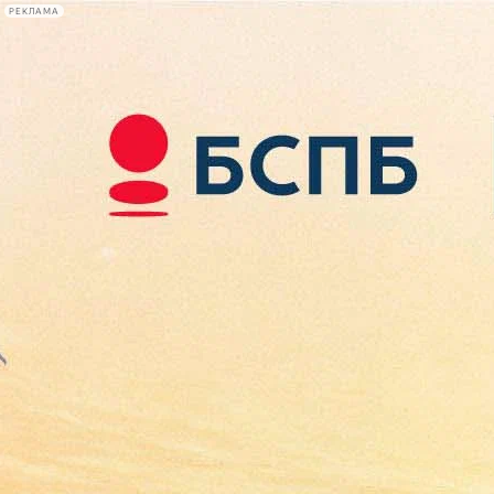
РЕКЛАМА
Афиша Plus
#телегид
Фонтанка.ру
Сегодня:
2026.08.09
09:54
Афиша Plus
кино
спектакли
выставки
концерты
лекции
книги
афиша плюс
новости
+