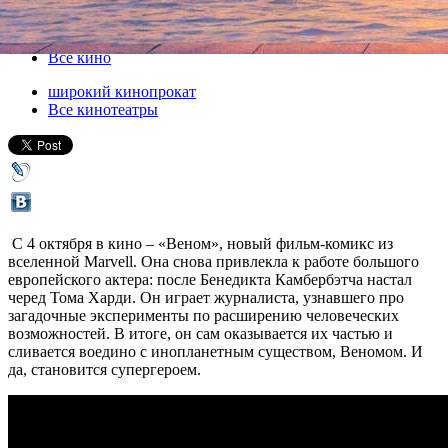
04 октября 2018, четверг
-
17 октября 2018, среда
Версия для печати
Все кино
широкий кинопрокат
Все кинотеатры
С 4 октября в кино – «Веном», новый фильм-комикс из
вселенной Marvell. Она снова привлекла к работе большого
европейского актера: после Бенедикта Камбербэтча настал
черед Тома Харди. Он играет журналиста, узнавшего про
загадочные эксперименты по расширению человеческих
возможностей. В итоге, он сам оказывается их частью и
сливается воедино с инопланетным существом, Веномом. И
да, становится супергероем.