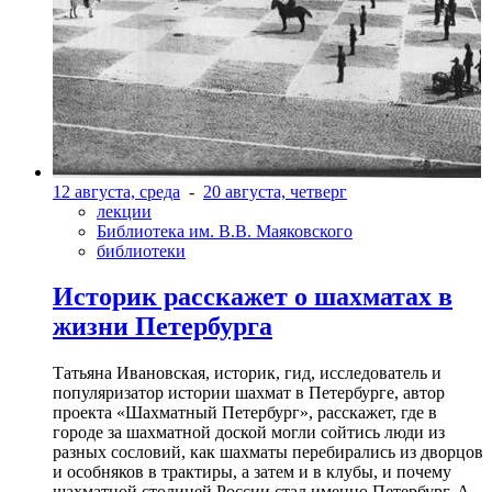
12 августа, среда
-
20 августа, четверг
лекции
Библиотека им. В.В. Маяковского
библиотеки
Историк расскажет о шахматах в
жизни Петербурга
Татьяна Ивановская, историк, гид, исследователь и
популяризатор истории шахмат в Петербурге, автор
проекта «Шахматный Петербург», расскажет, где в
городе за шахматной доской могли сойтись люди из
разных сословий, как шахматы перебирались из дворцов
и особняков в трактиры, а затем и в клубы, и почему
шахматной столицей России стал именно Петербург. А