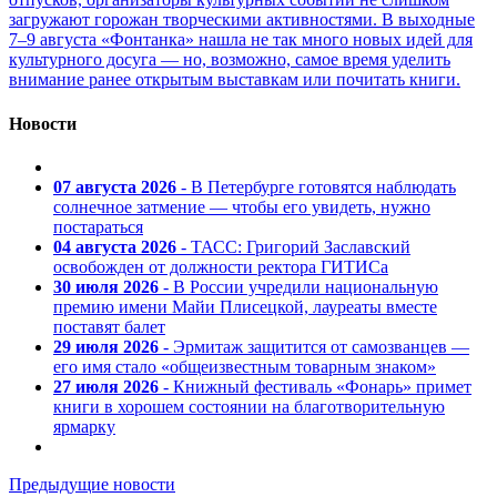
загружают горожан творческими активностями. В выходные
7–9 августа «Фонтанка» нашла не так много новых идей для
культурного досуга — но, возможно, самое время уделить
внимание ранее открытым выставкам или почитать книги.
Новости
07 августа 2026
- В Петербурге готовятся наблюдать
солнечное затмение — чтобы его увидеть, нужно
постараться
04 августа 2026
- ТАСС: Григорий Заславский
освобожден от должности ректора ГИТИСа
30 июля 2026
- В России учредили национальную
премию имени Майи Плисецкой, лауреаты вместе
поставят балет
29 июля 2026
- Эрмитаж защитится от самозванцев —
его имя стало «общеизвестным товарным знаком»
27 июля 2026
- Книжный фестиваль «Фонарь» примет
книги в хорошем состоянии на благотворительную
ярмарку
Предыдущие новости