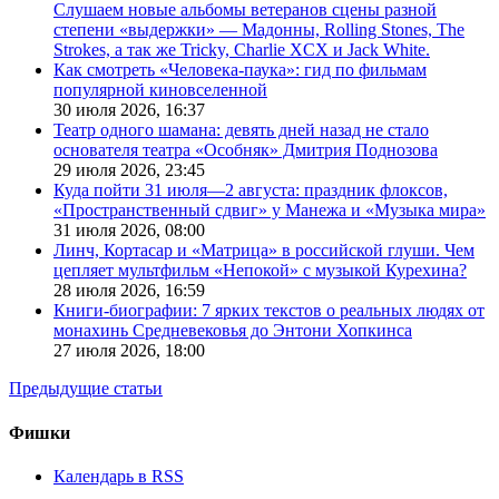
Слушаем новые альбомы ветеранов сцены разной
степени «выдержки» — Мадонны, Rolling Stones, The
Strokes, а так же Tricky, Charlie XCX и Jack White.
Как смотреть «Человека-паука»: гид по фильмам
популярной киновселенной
30 июля 2026,
16:37
Театр одного шамана: девять дней назад не стало
основателя театра «Особняк» Дмитрия Поднозова
29 июля 2026,
23:45
Куда пойти 31 июля—2 августа: праздник флоксов,
«Пространственный сдвиг» у Манежа и «Музыка мира»
31 июля 2026,
08:00
Линч, Кортасар и «Матрица» в российской глуши. Чем
цепляет мультфильм «Непокой» с музыкой Курехина?
28 июля 2026,
16:59
Книги-биографии: 7 ярких текстов о реальных людях от
монахинь Средневековья до Энтони Хопкинса
27 июля 2026,
18:00
Предыдущие статьи
Фишки
Календарь в RSS