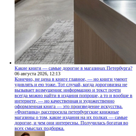
Какие книги — самые дорогие в магазинах Петербурга?
06 августа 2026,
12:13
Конечно, не цена в книге главное, — но книги умеют
удивлять и ею тоже. Тот случай, когда дороговизна не
вызывает возмущения: информацию и текст почти
всегда можно найти в издания попроще, а то и вообще в
интернете, — но качественная и художественно
оформленная книга — это произведение искусства.
«Фонтанка» расспросила петербургские книжные
магазины о том, какие издания на их полках — самые
дорогие, и чем они интересны. Получилась богатая во
всех смыслах подборка.