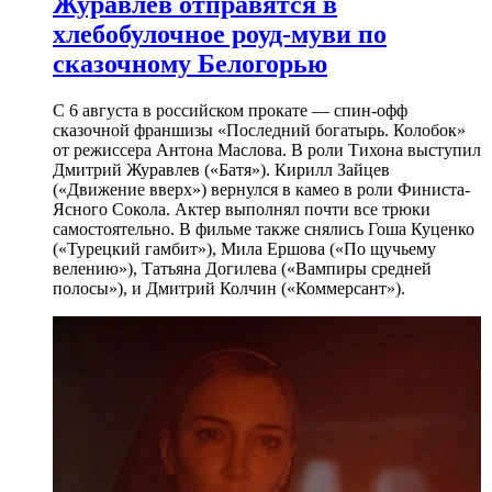
Журавлев отправятся в
хлебобулочное роуд-муви по
сказочному Белогорью
С 6 августа в российском прокате — спин-офф
сказочной франшизы «Последний богатырь. Колобок»
от режиссера Антона Маслова. В роли Тихона выступил
Дмитрий Журавлев («Батя»). Кирилл Зайцев
(«Движение вверх») вернулся в камео в роли Финиста-
Ясного Сокола. Актер выполнял почти все трюки
самостоятельно. В фильме также снялись Гоша Куценко
(«Турецкий гамбит»), Мила Ершова («По щучьему
велению»), Татьяна Догилева («Вампиры средней
полосы»), и Дмитрий Колчин («Коммерсант»).