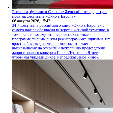
Беглянки, буллинг и Стасики: Женский взгляд диктует
моду на фестивале «Окно в Европу»
06 августа 2026,
15:42
34-й фестиваль российского кино «Окно в Европу» с
самого начала обозначил интерес к женской тематике, в
том числе и потому, что первые показанные в
программе фильмы сняты режиссерами-женщинами. Их
яростный взгляд на мир во многом отвечает
высказанному на открытии пожеланию председателя
жюри игрового конкурса Павла Лунгина: «Я хочу,
чтобы мы увидели дикое, непредсказуемое кино».