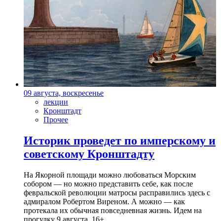
09 августа, воскресенье
лекции
Кронштадт
Прочее
Историк проведет по имперскому и
советскому Кронштадту
На Якорной площади можно любоваться Морским
собором — но можно представить себе, как после
февральской революции матросы расправились здесь с
адмиралом Робертом Виреном. А можно — как
протекала их обычная повседневная жизнь. Идем на
прогулку 9 августа. 16+