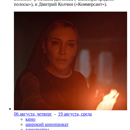
полосы»), и Дмитрий Колчин («Коммерсант»).
06 августа, четверг
-
19 августа, среда
кино
широкий кинопрокат
кинотеатры