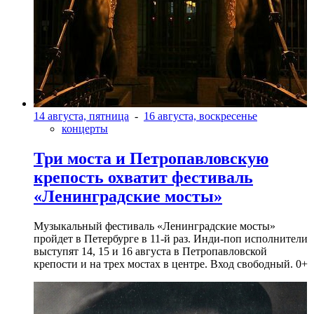
14 августа, пятница
-
16 августа, воскресенье
концерты
Три моста и Петропавловскую
крепость охватит фестиваль
«Ленинградские мосты»
Музыкальный фестиваль «Ленинградские мосты»
пройдет в Петербурге в 11-й раз. Инди-поп исполнители
выступят 14, 15 и 16 августа в Петропавловской
крепости и на трех мостах в центре. Вход свободный. 0+