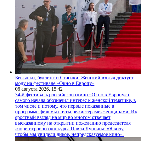
Беглянки, буллинг и Стасики: Женский взгляд диктует
моду на фестивале «Окно в Европу»
06 августа 2026,
15:42
34-й фестиваль российского кино «Окно в Европу» с
самого начала обозначил интерес к женской тематике, в
том числе и потому, что первые показанные в
программе фильмы сняты режиссерами-женщинами. Их
яростный взгляд на мир во многом отвечает
высказанному на открытии пожеланию председателя
жюри игрового конкурса Павла Лунгина: «Я хочу,
чтобы мы увидели дикое, непредсказуемое кино».