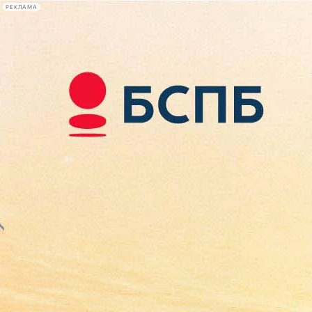
РЕКЛАМА
Афиша Plus
#телегид
Фонтанка.ру
Сегодня:
2026.08.09
18:46
Афиша Plus
кино
спектакли
выставки
концерты
лекции
книги
афиша плюс
новости
+