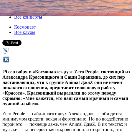
29 сентября 2018, суббота
,
20.00
Версия для печати
Все концерты
Космонавт
Все клубы
29 сентября в «Космонавте» дуэт Zero People, состоящий из
Александра Красовицкого и Саши Заранкина, до сих пор
настаивающих, что к группе Animal ДжаZ они не имеют
никакого отношения, представят свою новую работу
«Красота». Красовицкий выразился по этому поводу
скромно: «Мне кажется, это наш самый мрачный и самый
лучший альбом».
Zero People — сайд-проект двух Александров — обходится
минимумом средств: вокал и фортепиано. Но по воздействию
порой это — похлеще даже, чем Animal ДжаZ. В их текстах и
музыке — та невероятная откровенность и открытость, что