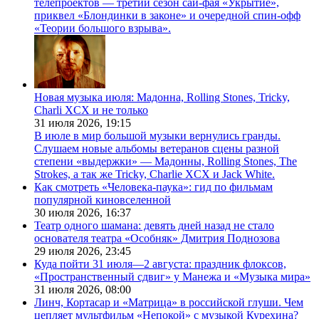
телепроектов — третий сезон сай-фая «Укрытие»,
приквел «Блондинки в законе» и очередной спин-офф
«Теории большого взрыва».
Новая музыка июля: Мадонна, Rolling Stones, Tricky,
Charli XCX и не только
31 июля 2026,
19:15
В июле в мир большой музыки вернулись гранды.
Слушаем новые альбомы ветеранов сцены разной
степени «выдержки» — Мадонны, Rolling Stones, The
Strokes, а так же Tricky, Charlie XCX и Jack White.
Как смотреть «Человека-паука»: гид по фильмам
популярной киновселенной
30 июля 2026,
16:37
Театр одного шамана: девять дней назад не стало
основателя театра «Особняк» Дмитрия Поднозова
29 июля 2026,
23:45
Куда пойти 31 июля—2 августа: праздник флоксов,
«Пространственный сдвиг» у Манежа и «Музыка мира»
31 июля 2026,
08:00
Линч, Кортасар и «Матрица» в российской глуши. Чем
цепляет мультфильм «Непокой» с музыкой Курехина?