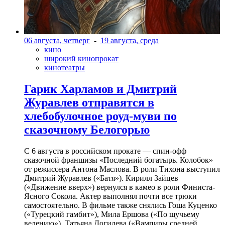
06 августа, четверг
-
19 августа, среда
кино
широкий кинопрокат
кинотеатры
Гарик Харламов и Дмитрий
Журавлев отправятся в
хлебобулочное роуд-муви по
сказочному Белогорью
С 6 августа в российском прокате — спин-офф
сказочной франшизы «Последний богатырь. Колобок»
от режиссера Антона Маслова. В роли Тихона выступил
Дмитрий Журавлев («Батя»). Кирилл Зайцев
(«Движение вверх») вернулся в камео в роли Финиста-
Ясного Сокола. Актер выполнял почти все трюки
самостоятельно. В фильме также снялись Гоша Куценко
(«Турецкий гамбит»), Мила Ершова («По щучьему
велению»), Татьяна Догилева («Вампиры средней