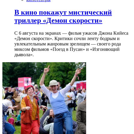
В кино покажут мистический
триллер «Демон скорости»
С 6 августа на экранах — фильм ужасов Джона Кийеса
«Демон скорости». Критики сочли ленту бодрым и
увлекательным жанровым зрелищeм — своего рода
миксом фильмов «Поезд в Пусан» и «Изгоняющий
дьявола».