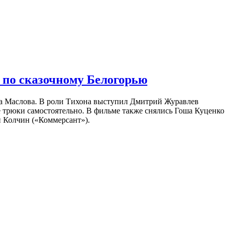
 по сказочному Белогорью
на Маслова. В роли Тихона выступил Дмитрий Журавлев
е трюки самостоятельно. В фильме также снялись Гоша Куценко
 Колчин («Коммерсант»).