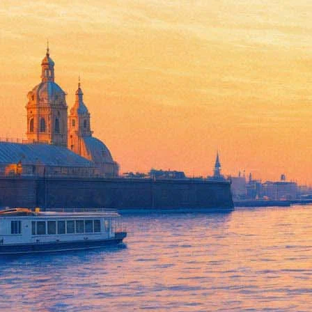
На «бабье лето» съедутся ков
15 сентября 2018, суббота
Версия для печати