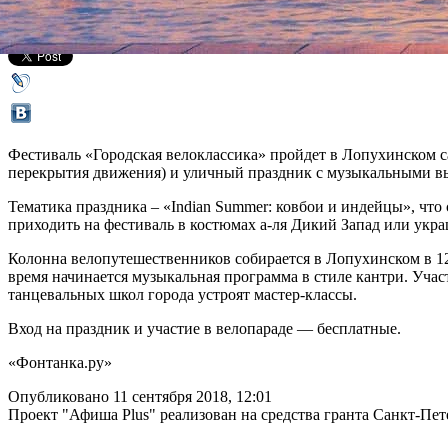
Все афиша плюс
Фестиваль «Городская велоклассика» пройдет в Лопухинском с
перекрытия движения) и уличный праздник с музыкальными в
Тематика праздника – «Indian Summer: ковбои и индейцы», что
приходить на фестиваль в костюмах а-ля Дикий Запад или укр
Колонна велопутешественников собирается в Лопухинском в 12.0
время начинается музыкальная программа в стиле кантри. Участ
танцевальных школ города устроят мастер-классы.
Вход на праздник и участие в велопараде — бесплатные.
«Фонтанка.ру»
Опубликовано 11 сентября 2018, 12:01
Проект "Афиша Plus" реализован на средства гранта Санкт-Пет