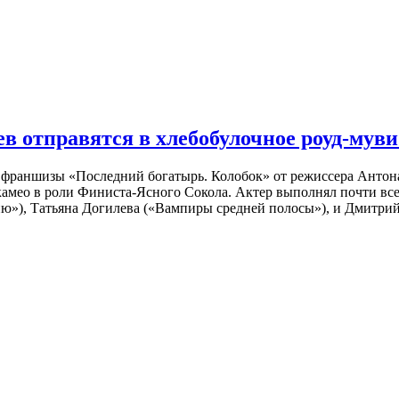
 отправятся в хлебобулочное роуд-муви
й франшизы «Последний богатырь. Колобок» от режиссера Анто
 камео в роли Финиста-Ясного Сокола. Актер выполнял почти вс
ю»), Татьяна Догилева («Вампиры средней полосы»), и Дмитрий