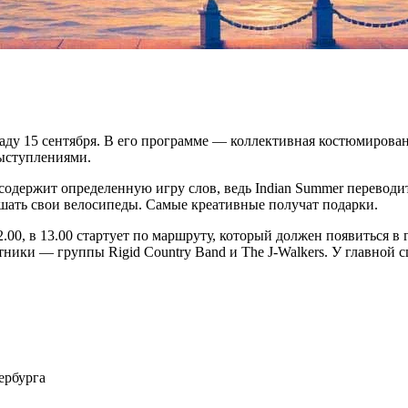
аду 15 сентября. В его программе — коллективная костюмирован
ыступлениями.
 содержит определенную игру слов, ведь Indian Summer переводи
ашать свои велосипеды. Самые креативные получат подарки.
0, в 13.00 стартует по маршруту, который должен появиться в гр
ники — группы Rigid Country Band и The J-Walkers. У главной с
ербурга