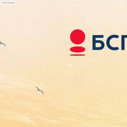
РЕКЛАМА
Афиша Plus
#телегид
Фонтанка.ру
Сегодня:
2026.08.06
18:16
Афиша Plus
кино
спектакли
выставки
концерты
лекции
книги
афиша плюс
новости
+