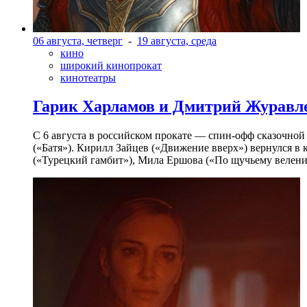
06 августа, четверг
-
19 августа, среда
кино
широкий кинопрокат
кинотеатры
Гарик Харламов и Дмитрий Журавлев
С 6 августа в российском прокате — спин-офф сказочно
(«Батя»). Кирилл Зайцев («Движение вверх») вернулся в
(«Турецкий гамбит»), Мила Ершова («По щучьему велени