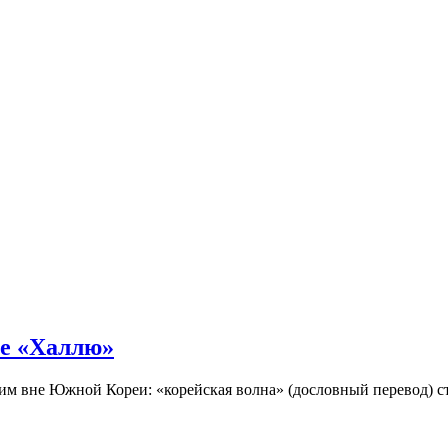
не «Халлю»
огим вне Южной Кореи: «корейская волна» (дословный перевод)