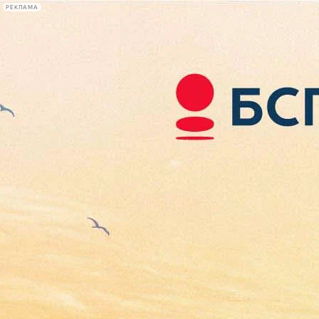
РЕКЛАМА
Афиша Plus
#телегид
Фонтанка.ру
Сегодня:
2026.08.06
17:59
Афиша Plus
кино
спектакли
выставки
концерты
лекции
книги
афиша плюс
новости
+