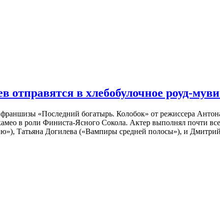
 отправятся в хлебобулочное роуд-муви
й франшизы «Последний богатырь. Колобок» от режиссера Анто
 камео в роли Финиста-Ясного Сокола. Актер выполнял почти вс
ю»), Татьяна Догилева («Вампиры средней полосы»), и Дмитрий