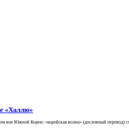
не «Халлю»
огим вне Южной Кореи: «корейская волна» (дословный перевод)