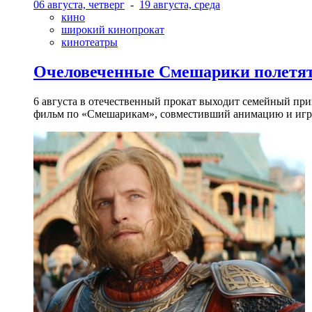
06 августа, четверг
-
19 августа, среда
кино
широкий кинопрокат
кинотеатры
Очеловеченные Смешарики полетят
6 августа в отечественный прокат выходит семейный п
фильм по «Смешарикам», совместивший анимацию и игр