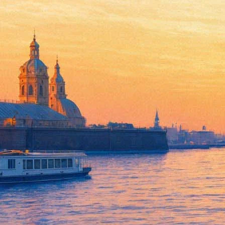
В Мраморном дворце выстав
13 сентября 2018, четверг
,
16.00
-
29 октября 2018, понедельни
Версия для печати