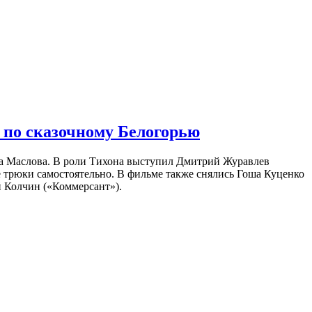
 по сказочному Белогорью
на Маслова. В роли Тихона выступил Дмитрий Журавлев
е трюки самостоятельно. В фильме также снялись Гоша Куценко
 Колчин («Коммерсант»).