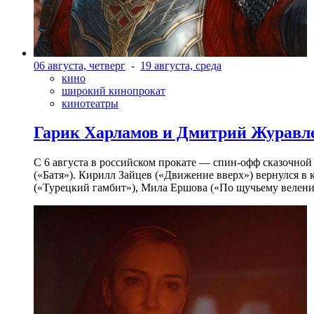
06 августа, четверг
-
19 августа, среда
кино
широкий кинопрокат
кинотеатры
Гарик Харламов и Дмитрий Журавлев
С 6 августа в российском прокате — спин-офф сказочно
(«Батя»). Кирилл Зайцев («Движение вверх») вернулся в
(«Турецкий гамбит»), Мила Ершова («По щучьему велени