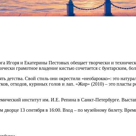
га Игоря и Екатерины Пестовых обещает творчески и техническ
мически грамотное владение кистью сочетается с бунтарским, б
ять детства. Свой стиль они окрестили «необарокко»: это нат
ов, отходов, куриных голов и лап. «Жир» (2010) – это пласты р
емический институт им. И.Е. Репина в Санкт-Петербурге. Выста
дворце 13 сентября в 16:00. Вход – по музейному билету. Время