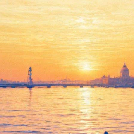
ят «Жир»
к