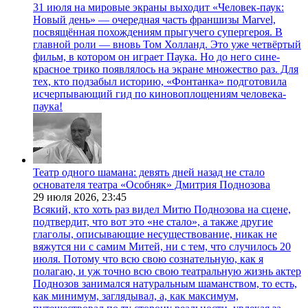
31 июля на мировые экраны выходит «Человек-паук:
Новый день» — очередная часть франшизы Marvel,
посвящённая похождениям прыгучего супергероя. В
главной роли — вновь Том Холланд. Это уже четвёртый
фильм, в котором он играет Паука. Но до него сине-
красное трико появлялось на экране множество раз. Для
тех, кто подзабыл историю, «Фонтанка» подготовила
исчерпывающий гид по киновоплощениям человека-
паука!
Театр одного шамана: девять дней назад не стало
основателя театра «Особняк» Дмитрия Поднозова
29 июля 2026,
23:45
Всякий, кто хоть раз видел Митю Поднозова на сцене,
подтвердит, что вот это «не стало», а также другие
глаголы, описывающие несуществование, никак не
вяжутся ни с самим Митей, ни с тем, что случилось 20
июля. Потому что всю свою сознательную, как я
полагаю, и уж точно всю свою театральную жизнь актер
Поднозов занимался натуральным шаманством, то есть,
как минимум, заглядывал, а, как максимум,