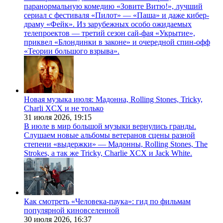
паранормальную комедию «Зовите Витю!», лучший
сериал с фестиваля «Пилот» — «Паша» и даже кибер-
драму «Фейк». Из зарубежных особо ожидаемых
телепроектов — третий сезон сай-фая «Укрытие»,
приквел «Блондинки в законе» и очередной спин-офф
«Теории большого взрыва».
Новая музыка июля: Мадонна, Rolling Stones, Tricky,
Charli XCX и не только
31 июля 2026,
19:15
В июле в мир большой музыки вернулись гранды.
Слушаем новые альбомы ветеранов сцены разной
степени «выдержки» — Мадонны, Rolling Stones, The
Strokes, а так же Tricky, Charlie XCX и Jack White.
Как смотреть «Человека-паука»: гид по фильмам
популярной киновселенной
30 июля 2026,
16:37