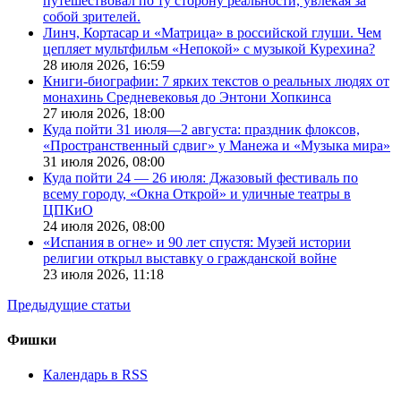
путешествовал по ту сторону реальности, увлекая за
собой зрителей.
Линч, Кортасар и «Матрица» в российской глуши. Чем
цепляет мультфильм «Непокой» с музыкой Курехина?
28 июля 2026,
16:59
Книги-биографии: 7 ярких текстов о реальных людях от
монахинь Средневековья до Энтони Хопкинса
27 июля 2026,
18:00
Куда пойти 31 июля—2 августа: праздник флоксов,
«Пространственный сдвиг» у Манежа и «Музыка мира»
31 июля 2026,
08:00
Куда пойти 24 — 26 июля: Джазовый фестиваль по
всему городу, «Окна Открой» и уличные театры в
ЦПКиО
24 июля 2026,
08:00
«Испания в огне» и 90 лет спустя: Музей истории
религии открыл выставку о гражданской войне
23 июля 2026,
11:18
Предыдущие статьи
Фишки
Календарь в RSS