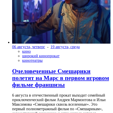
06 августа, четверг
-
19 августа, среда
кино
широкий кинопрокат
кинотеатры
Очеловеченные Смешарики
полетят на Марс в первом игровом
фильме франшизы
6 августа в отечественный прокат выходит семейный
приключенческий фильм Андрея Мармонтова и Ильи
Максимова «Смешарики сквозь вселенные». Это
первый полнометражный фильм по «Смешарикам»,