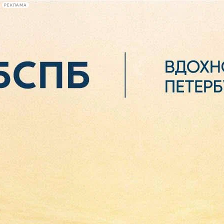
РЕКЛАМА
Афиша Plus
#телегид
Фонтанка.ру
Сегодня:
2026.08.06
15:22
Афиша Plus
кино
спектакли
выставки
концерты
лекции
книги
афиша плюс
новости
+