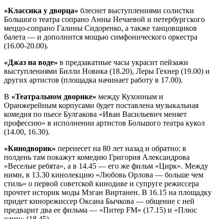
«Классика у дворца»
блеснет выступлениями солистки
Большого театра сопрано Анны Нечаевой и петербургского
меццо-сопрано Галины Сидоренко, а также танцовщиков
балета — и дополнится мощью симфонического оркестра
(16.00-20.00).
«Джаз на воде»
в предзакатные часы украсит пейзажи
выступлениями Билли Новика (18.20), Леры Гехнер (19.00) и
других артистов (площадка начинает работу в 17.00).
В
«Театральном дворике»
между Кухонным и
Оранжерейным корпусами будет поставлена музыкальная
комедия по пьесе Булгакова «Иван Васильевич меняет
профессию» в исполнении артистов Большого театра кукол
(14.00, 16.30).
«Кинодворик»
перенесет на 80 лет назад и обратно: в
полдень там покажут комедию Григория Александрова
«Веселые ребята», а в 14.45 — его же фильм «Цирк». Между
ними, в 13.30 кинолекцию «Любовь Орлова — больше чем
стиль» о первой советской кинодиве и супруге режиссера
прочтет историк моды Мэган Виртанен. В 16.15 на площадку
придет кинорежиссер Оксана Бычкова — общение с ней
предварит два ее фильма — «Питер FM» (17.15) и «Плюс
один» (18.45).