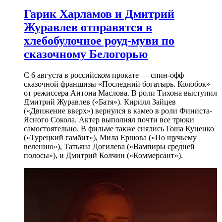
Гарик Харламов и Дмитрий
Журавлев отправятся в
хлебобулочное роуд-муви по
сказочному Белогорью
С 6 августа в российском прокате — спин-офф
сказочной франшизы «Последний богатырь. Колобок»
от режиссера Антона Маслова. В роли Тихона выступил
Дмитрий Журавлев («Батя»). Кирилл Зайцев
(«Движение вверх») вернулся в камео в роли Финиста-
Ясного Сокола. Актер выполнял почти все трюки
самостоятельно. В фильме также снялись Гоша Куценко
(«Турецкий гамбит»), Мила Ершова («По щучьему
велению»), Татьяна Догилева («Вампиры средней
полосы»), и Дмитрий Колчин («Коммерсант»).