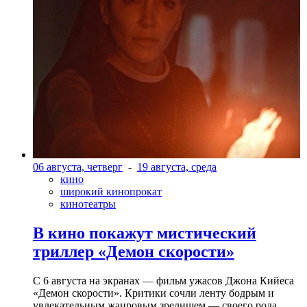
06 августа, четверг
-
19 августа, среда
кино
широкий кинопрокат
кинотеатры
В кино покажут мистический
триллер «Демон скорости»
С 6 августа на экранах — фильм ужасов Джона Кийеса
«Демон скорости». Критики сочли ленту бодрым и
увлекательным жанровым зрелищeм — своего рода