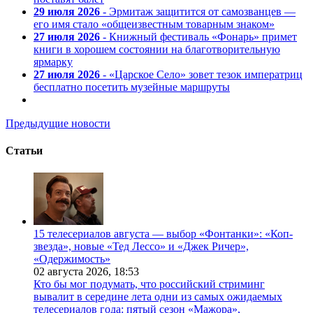
29 июля 2026
- Эрмитаж защитится от самозванцев —
его имя стало «общеизвестным товарным знаком»
27 июля 2026
- Книжный фестиваль «Фонарь» примет
книги в хорошем состоянии на благотворительную
ярмарку
27 июля 2026
- «Царское Село» зовет тезок императриц
бесплатно посетить музейные маршруты
Предыдущие новости
Статьи
15 телесериалов августа — выбор «Фонтанки»: «Коп-
звезда», новые «Тед Лессо» и «Джек Ричер»,
«Одержимость»
02 августа 2026,
18:53
Кто бы мог подумать, что российский стриминг
вывалит в середине лета одни из самых ожидаемых
телесериалов года: пятый сезон «Мажора»,