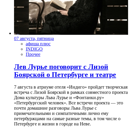
07 августа, пятница
афиша плюс
INDIGO
Прочее
Лев Лурье поговорит с Лизой
Боярской о Петербурге и театре
7 августа в атриуме отеля «Индиго» пройдет творческая
встреча с Лизой Боярской в рамках совместного проекта
Дома культуры Льва Лурье и «Фонтанки.ру»
«Петербургский человек». Все встречи проекта — это
почти домашние разговоры Льва Лурье с
примечательными и симпатичными лично ему
петербуржцами на самые разные темы, в том числе о
Петербурге и жизни в городе на Неве.