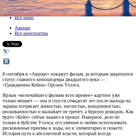
08 сентября 2018, суббота
,
19.30
Версия для печати
Все кино
Аврора
Все кинотеатры
8 сентября в «Авроре» покажут фильм, за которым закрепился
статус главного киношедевра двадцатого века —
«Гражданина Кейна» Орсона Уэллса.
Ярлык «величайшего фильма всех времен» картине уже
только мешает — она и спустя семьдесят лет после выхода на
экраны потрясает живостью, наглостью, находчивостью,
рискованностью и вызывает не трепет, а бурную реакцию. Как
будто «Кейн» сейчас вышел в прокат. Наверное, дело не
только в буйстве Уэллса, его умении и любви использовать
рискованные приемы и ходы, но и элементарно в сюжете.
История пути к абсолютной власти, который всегда