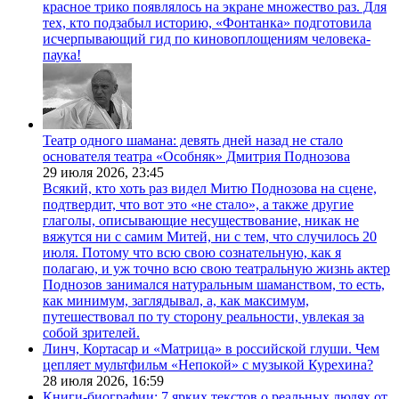
красное трико появлялось на экране множество раз. Для
тех, кто подзабыл историю, «Фонтанка» подготовила
исчерпывающий гид по киновоплощениям человека-
паука!
Театр одного шамана: девять дней назад не стало
основателя театра «Особняк» Дмитрия Поднозова
29 июля 2026,
23:45
Всякий, кто хоть раз видел Митю Поднозова на сцене,
подтвердит, что вот это «не стало», а также другие
глаголы, описывающие несуществование, никак не
вяжутся ни с самим Митей, ни с тем, что случилось 20
июля. Потому что всю свою сознательную, как я
полагаю, и уж точно всю свою театральную жизнь актер
Поднозов занимался натуральным шаманством, то есть,
как минимум, заглядывал, а, как максимум,
путешествовал по ту сторону реальности, увлекая за
собой зрителей.
Линч, Кортасар и «Матрица» в российской глуши. Чем
цепляет мультфильм «Непокой» с музыкой Курехина?
28 июля 2026,
16:59
Книги-биографии: 7 ярких текстов о реальных людях от