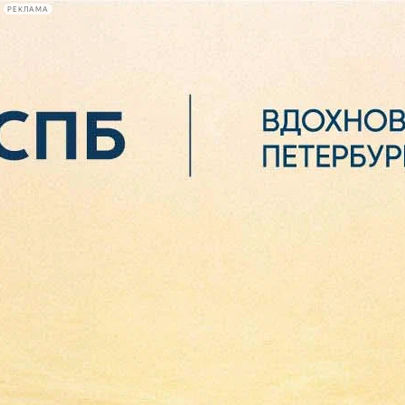
РЕКЛАМА
Афиша Plus
#телегид
Фонтанка.ру
Сегодня:
2026.08.06
13:53
Афиша Plus
кино
спектакли
выставки
концерты
лекции
книги
афиша плюс
новости
+