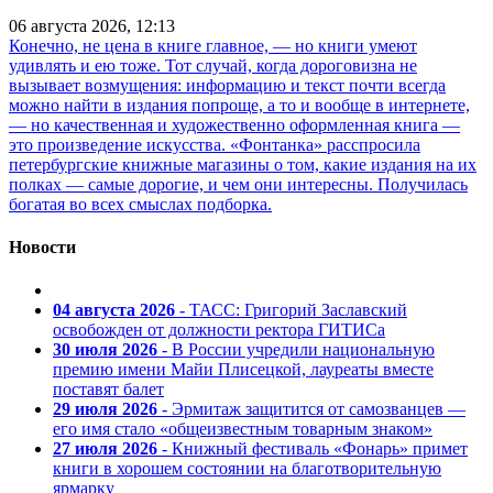
06 августа 2026, 12:13
Конечно, не цена в книге главное, — но книги умеют
удивлять и ею тоже. Тот случай, когда дороговизна не
вызывает возмущения: информацию и текст почти всегда
можно найти в издания попроще, а то и вообще в интернете,
— но качественная и художественно оформленная книга —
это произведение искусства. «Фонтанка» расспросила
петербургские книжные магазины о том, какие издания на их
полках — самые дорогие, и чем они интересны. Получилась
богатая во всех смыслах подборка.
Новости
04 августа 2026
- ТАСС: Григорий Заславский
освобожден от должности ректора ГИТИСа
30 июля 2026
- В России учредили национальную
премию имени Майи Плисецкой, лауреаты вместе
поставят балет
29 июля 2026
- Эрмитаж защитится от самозванцев —
его имя стало «общеизвестным товарным знаком»
27 июля 2026
- Книжный фестиваль «Фонарь» примет
книги в хорошем состоянии на благотворительную
ярмарку