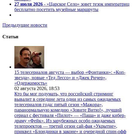
27 июля 2026
- «Царское Село» зовет тезок императриц
бесплатно посетить музейные маршруты
Предыдущие новости
Статьи
15 телесериалов августа — выбор «Фонтанки»: «Коп-
звезда», новые «Тед Лессо» и «Джек Ричер»,
«Одержимость»
02 августа 2026,
18:53
Кто бы мог подумать, что российский стриминг
вывалит в середине лета одни из самых ожидаемых
телесериалов года: пятый сезон «Мажора»,
паранормальную комедию «Зовите Витю!», лучший
сериал с фестиваля «Пилот» — «Паша» и даже кибер-
драму «Фейк». Из зарубежных особо ожидаемых
телепроектов — третий сезон сай-фая «Укрытие»,
приквел «Блондинки в законе» и очередной спин-офф