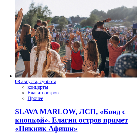
08 августа, суббота
концерты
Елагин остров
Прочее
SLAVA MARLOW, ЛСП, «Бонд с
кнопкой». Елагин остров примет
«Пикник Афиши»