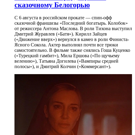
сказочному Белогорью
С 6 августа в российском прокате — спин-офф
сказочной франшизы «Последний богатырь. Колобок»
от режиссера Антона Маслова. В роли Тихона выступил
Дмитрий Журавлев («Батя»). Кирилл Зайцев
(«Движение вверх») вернулся в камео в роли Финиста-
Ясного Сокола. Актер выполнял почти все трюки
самостоятельно. В фильме также снялись Гоша Куценко
(«Турецкий гамбит»), Мила Ершова («По щучьему
велению»), Татьяна Догилева («Вампиры средней
полосы»), и Дмитрий Колчин («Коммерсант»).