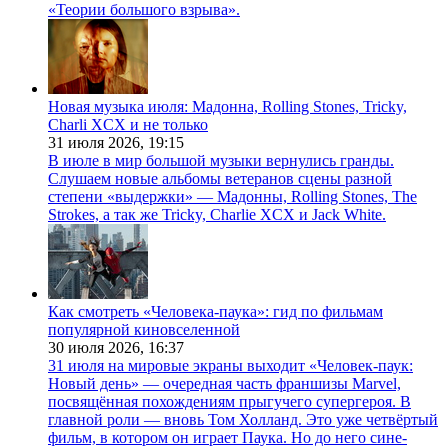
«Теории большого взрыва».
Новая музыка июля: Мадонна, Rolling Stones, Tricky,
Charli XCX и не только
31 июля 2026,
19:15
В июле в мир большой музыки вернулись гранды.
Слушаем новые альбомы ветеранов сцены разной
степени «выдержки» — Мадонны, Rolling Stones, The
Strokes, а так же Tricky, Charlie XCX и Jack White.
Как смотреть «Человека-паука»: гид по фильмам
популярной киновселенной
30 июля 2026,
16:37
31 июля на мировые экраны выходит «Человек-паук:
Новый день» — очередная часть франшизы Marvel,
посвящённая похождениям прыгучего супергероя. В
главной роли — вновь Том Холланд. Это уже четвёртый
фильм, в котором он играет Паука. Но до него сине-