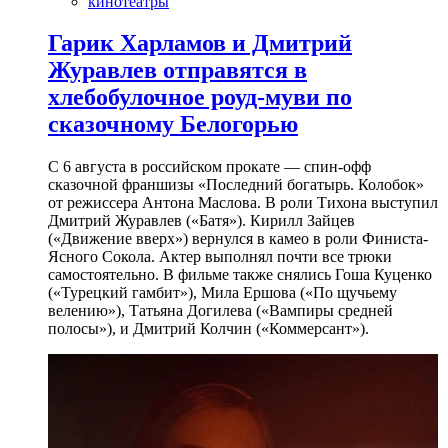
кинотеатры
Гарик Харламов и Дмитрий
Журавлев отправятся в
хлебобулочное роуд-муви по
сказочному Белогорью
С 6 августа в российском прокате — спин-офф
сказочной франшизы «Последний богатырь. Колобок»
от режиссера Антона Маслова. В роли Тихона выступил
Дмитрий Журавлев («Батя»). Кирилл Зайцев
(«Движение вверх») вернулся в камео в роли Финиста-
Ясного Сокола. Актер выполнял почти все трюки
самостоятельно. В фильме также снялись Гоша Куценко
(«Турецкий гамбит»), Мила Ершова («По щучьему
велению»), Татьяна Догилева («Вампиры средней
полосы»), и Дмитрий Колчин («Коммерсант»).