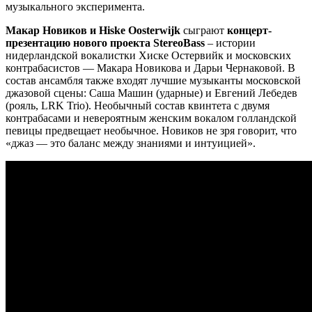
музыкального эксперимента.
Макар Новиков и Hiske Oosterwijk
сыграют
концерт-
презентацию нового проекта StereoBass
– истории
нидерландской вокалистки Хиске Остервийк и московских
контрабасистов — Макара Новикова и Дарьи Чернаковой. В
состав ансамбля также входят лучшие музыканты московской
джазовой сцены: Саша Машин (ударные) и Евгений Лебедев
(рояль, LRK Trio). Необычный состав квинтета с двумя
контрабасами и невероятным женским вокалом голландской
певицы предвещает необычное. Новиков не зря говорит, что
«джаз — это баланс между знаниями и интуицией».