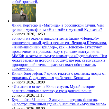
собой зрителей.
Линч, Кортасар и «Матрица» в российской глуши. Чем
цепляет мультфильм «Непокой» с музыкой Курехина?
28 июля 2026,
16:59
30 июля на экраны выходит мультфильм «Непокой» —
полнометражный дебют режиссера Леонида Шмелькова.
«Анимационный триллер», как «Непокой» аттестуют
прокатчики, в прошлом году с успехом выступил на
ММКФ, а затем на смотре анимации «Суздальфест». Чем
может зацепить история про двух друзей, свернувших в
придорожный отель — рассказывает обозреватель
«Фонтанки».
Книги-биографии: 7 ярких текстов о реальных людях от
монахинь Средневековья до Энтони Хопкинса
27 июля 2026,
18:00
«Испания в огне» и 90 лет спустя: Музей истории
религии открыл выставку о гражданской войне
23 июля 2026,
11:18
Куда пойти 31 июля—2 августа: праздник флоксов,
«Пространственный сдвиг» у Манежа и «Музыка мира»
31 июля 2026,
08:00