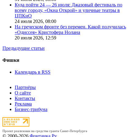
Куда пойти 24 — 26 июля: Джазовый фестиваль по
всему городу, «Окна Открой» и уличные театры в
ЦПКиО
24 июля 2026,
08:00
На греческом фронте без перемен. Какой получилась
«Одиссея» Кристофера Нолана
20 июля 2026,
12:59
Предыдущие статьи
Фишки
Календарь в RSS
Партнёры
О сайте
Контакты
Реклама
Бизнес-трибуна
Проект реализован на средства гранта Санкт-Петербурга
© 2000-2026
Фонтанка.Ру