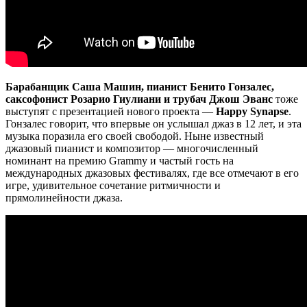
Барабанщик Саша Машин, пианист Бенито Гонзалес,
саксофонист Розарио Гиулиани и трубач Джош Эванс
тоже
выступят с презентацией нового проекта —
Happy Synapse
.
Гонзалес говорит, что впервые он услышал джаз в 12 лет, и эта
музыка поразила его своей свободой. Ныне известный
джазовый пианист и композитор — многочисленный
номинант на премию Grammy и частый гость на
международных джазовых фестивалях, где все отмечают в его
игре, удивительное сочетание ритмичности и
прямолинейности джаза.