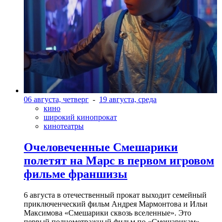
06 августа, четверг
-
19 августа, среда
кино
широкий кинопрокат
кинотеатры
Очеловеченные Смешарики
полетят на Марс в первом игровом
фильме франшизы
6 августа в отечественный прокат выходит семейный
приключенческий фильм Андрея Мармонтова и Ильи
Максимова «Смешарики сквозь вселенные». Это
первый полнометражный фильм по «Смешарикам»,