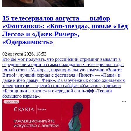
15 телесериалов августа — выбор
«Фонтанки»: «Коп-звезда», новые «Тед
Лессо» и «Джек Ричер»,
«Одержимость»
02 августа 2026, 18:53
Кто бы мог подумать, что российский стриминг вывалит в
середине лета одни из самых ожидаемых телесериалов года:
пятый сезон «Мажора», паранормальную комедию «Зовите
Витю!», лучший сериал с фестиваля «Пилот» — «Паша» и
даже кибер-драму «Фейк». Из зарубежных особо ожидаемых
телепроектов — третий сезон сай-фая «Укрытие», приквел
«Блондинки в законе» и очередной спин-офф «Теории
большого взрыва».
РЕКЛАМА