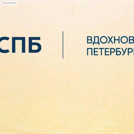
РЕКЛАМА
Афиша Plus
#телегид
Фонтанка.ру
Сегодня:
2026.08.06
07:10
Афиша Plus
кино
спектакли
выставки
концерты
лекции
книги
афиша плюс
новости
+