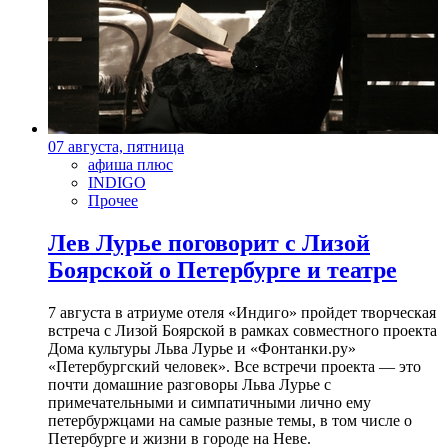
07 августа, пятница
афиша плюс
INDIGO
Прочее
Лев Лурье поговорит с Лизой
Боярской о Петербурге и театре
7 августа в атриуме отеля «Индиго» пройдет творческая
встреча с Лизой Боярской в рамках совместного проекта
Дома культуры Льва Лурье и «Фонтанки.ру»
«Петербургский человек». Все встречи проекта — это
почти домашние разговоры Льва Лурье с
примечательными и симпатичными лично ему
петербуржцами на самые разные темы, в том числе о
Петербурге и жизни в городе на Неве.