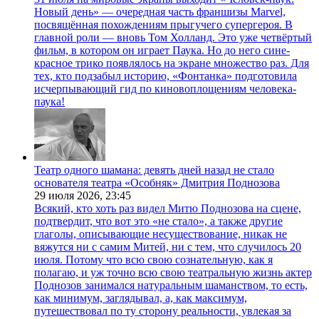
Новый день» — очередная часть франшизы Marvel,
посвящённая похождениям прыгучего супергероя. В
главной роли — вновь Том Холланд. Это уже четвёртый
фильм, в котором он играет Паука. Но до него сине-
красное трико появлялось на экране множество раз. Для
тех, кто подзабыл историю, «Фонтанка» подготовила
исчерпывающий гид по киновоплощениям человека-
паука!
Театр одного шамана: девять дней назад не стало
основателя театра «Особняк» Дмитрия Поднозова
29 июля 2026,
23:45
Всякий, кто хоть раз видел Митю Поднозова на сцене,
подтвердит, что вот это «не стало», а также другие
глаголы, описывающие несуществование, никак не
вяжутся ни с самим Митей, ни с тем, что случилось 20
июля. Потому что всю свою сознательную, как я
полагаю, и уж точно всю свою театральную жизнь актер
Поднозов занимался натуральным шаманством, то есть,
как минимум, заглядывал, а, как максимум,
путешествовал по ту сторону реальности, увлекая за