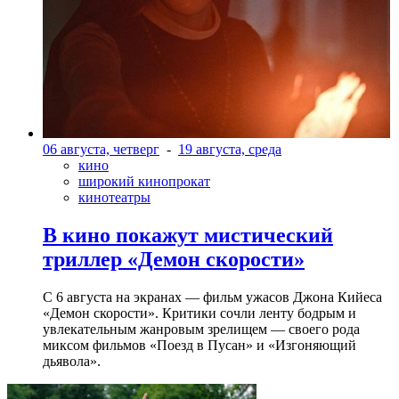
06 августа, четверг
-
19 августа, среда
кино
широкий кинопрокат
кинотеатры
В кино покажут мистический
триллер «Демон скорости»
С 6 августа на экранах — фильм ужасов Джона Кийеса
«Демон скорости». Критики сочли ленту бодрым и
увлекательным жанровым зрелищeм — своего рода
миксом фильмов «Поезд в Пусан» и «Изгоняющий
дьявола».