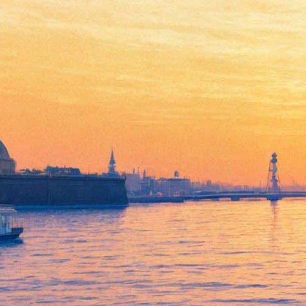
Лёха Никонов и рэпер Хан
Замай отпразднуют день
рождения Чарльза Буковски