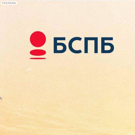
РЕКЛАМА
Афиша Plus
#телегид
Фонтанка.ру
Сегодня:
2026.08.10
06:05
Афиша Plus
кино
спектакли
выставки
концерты
лекции
книги
афиша плюс
новости
+