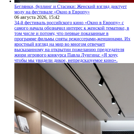
Беглянки, буллинг и Стасики: Женский взгляд диктует
моду на фестивале «Окно в Европу»
06 августа 2026,
15:42
34-й фестиваль российского кино «Окно в Европу» с
самого начала обозначил интерес к женской тематике, в
том числе и потому, что первые показанные в
программе фильмы сняты режиссерами-женщинами. Их
яростный взгляд на мир во многом отвечает
высказанному на открытии пожеланию председателя
жюри игрового конкурса Павла Лунгина: «Я хочу,
чтобы мы увидели дикое, непредсказуемое кино».