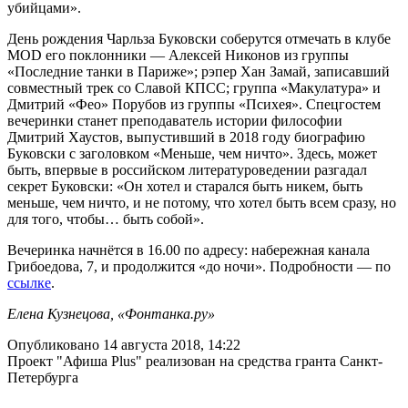
убийцами».
День рождения Чарльза Буковски соберутся отмечать в клубе
MOD его поклонники — Алексей Никонов из группы
«Последние танки в Париже»; рэпер Хан Замай, записавший
совместный трек со Славой КПСС; группа «Макулатура» и
Дмитрий «Фео» Порубов из группы «Психея». Спецгостем
вечеринки станет преподаватель истории философии
Дмитрий Хаустов, выпустивший в 2018 году биографию
Буковски с заголовком «Меньше, чем ничто». Здесь, может
быть, впервые в российском литературоведении разгадал
секрет Буковски: «Он хотел и старался быть никем, быть
меньше, чем ничто, и не потому, что хотел быть всем сразу, но
для того, чтобы… быть собой».
Вечеринка начнётся в 16.00 по адресу: набережная канала
Грибоедова, 7, и продолжится «до ночи». Подробности — по
ссылке
.
Елена Кузнецова, «Фонтанка.ру»
Опубликовано 14 августа 2018, 14:22
Проект "Афиша Plus" реализован на средства гранта Санкт-
Петербурга