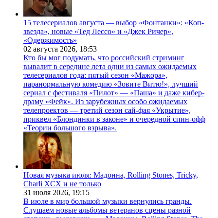
15 телесериалов августа — выбор «Фонтанки»: «Коп-
звезда», новые «Тед Лессо» и «Джек Ричер»,
«Одержимость»
02 августа 2026,
18:53
Кто бы мог подумать, что российский стриминг
вывалит в середине лета одни из самых ожидаемых
телесериалов года: пятый сезон «Мажора»,
паранормальную комедию «Зовите Витю!», лучший
сериал с фестиваля «Пилот» — «Паша» и даже кибер-
драму «Фейк». Из зарубежных особо ожидаемых
телепроектов — третий сезон сай-фая «Укрытие»,
приквел «Блондинки в законе» и очередной спин-офф
«Теории большого взрыва».
Новая музыка июля: Мадонна, Rolling Stones, Tricky,
Charli XCX и не только
31 июля 2026,
19:15
В июле в мир большой музыки вернулись гранды.
Слушаем новые альбомы ветеранов сцены разной