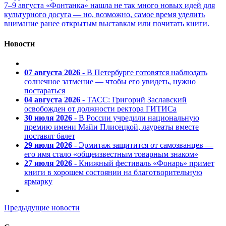
7–9 августа «Фонтанка» нашла не так много новых идей для
культурного досуга — но, возможно, самое время уделить
внимание ранее открытым выставкам или почитать книги.
Новости
07 августа 2026
- В Петербурге готовятся наблюдать
солнечное затмение — чтобы его увидеть, нужно
постараться
04 августа 2026
- ТАСС: Григорий Заславский
освобожден от должности ректора ГИТИСа
30 июля 2026
- В России учредили национальную
премию имени Майи Плисецкой, лауреаты вместе
поставят балет
29 июля 2026
- Эрмитаж защитится от самозванцев —
его имя стало «общеизвестным товарным знаком»
27 июля 2026
- Книжный фестиваль «Фонарь» примет
книги в хорошем состоянии на благотворительную
ярмарку
Предыдущие новости