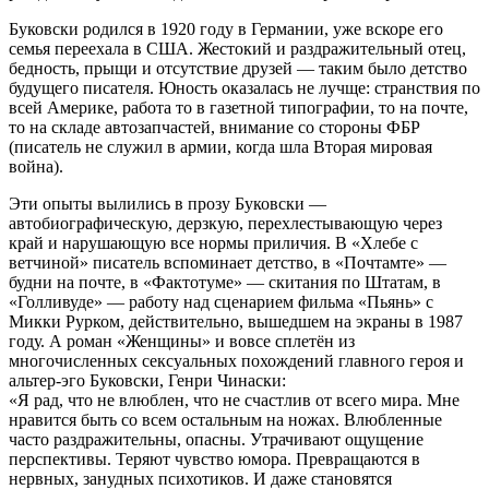
Буковски родился в 1920 году в Германии, уже вскоре его
семья переехала в США. Жестокий и раздражительный отец,
бедность, прыщи и отсутствие друзей — таким было детство
будущего писателя. Юность оказалась не лучще: странствия по
всей Америке, работа то в газетной типографии, то на почте,
то на складе автозапчастей, внимание со стороны ФБР
(писатель не служил в армии, когда шла Вторая мировая
война).
Эти опыты вылились в прозу Буковски —
автобиографическую, дерзкую, перехлестывающую через
край и нарушающую все нормы приличия. В «Хлебе с
ветчиной» писатель вспоминает детство, в «Почтамте» —
будни на почте, в «Фактотуме» — скитания по Штатам, в
«Голливуде» — работу над сценарием фильма «Пьянь» с
Микки Рурком, действительно, вышедшем на экраны в 1987
году. А роман «Женщины» и вовсе сплетён из
многочисленных сексуальных похождений главного героя и
альтер-эго Буковски, Генри Чинаски:
«Я рад, что не влюблен, что не счастлив от всего мира. Мне
нравится быть со всем остальным на ножах. Влюбленные
часто раздражительны, опасны. Утрачивают ощущение
перспективы. Теряют чувство юмора. Превращаются в
нервных, занудных психотиков. И даже становятся