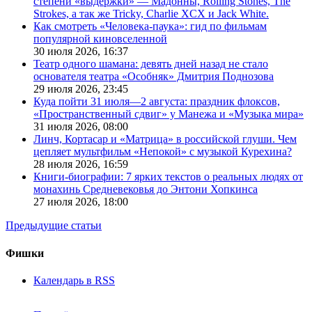
степени «выдержки» — Мадонны, Rolling Stones, The
Strokes, а так же Tricky, Charlie XCX и Jack White.
Как смотреть «Человека-паука»: гид по фильмам
популярной киновселенной
30 июля 2026,
16:37
Театр одного шамана: девять дней назад не стало
основателя театра «Особняк» Дмитрия Поднозова
29 июля 2026,
23:45
Куда пойти 31 июля—2 августа: праздник флоксов,
«Пространственный сдвиг» у Манежа и «Музыка мира»
31 июля 2026,
08:00
Линч, Кортасар и «Матрица» в российской глуши. Чем
цепляет мультфильм «Непокой» с музыкой Курехина?
28 июля 2026,
16:59
Книги-биографии: 7 ярких текстов о реальных людях от
монахинь Средневековья до Энтони Хопкинса
27 июля 2026,
18:00
Предыдущие статьи
Фишки
Календарь в RSS