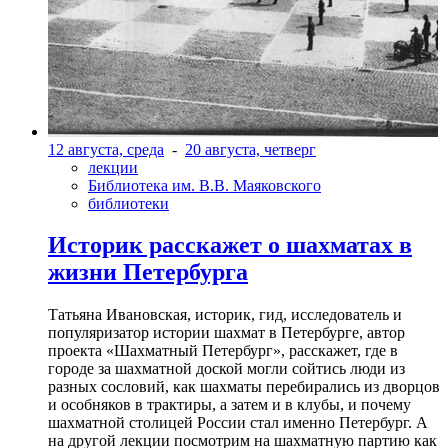
12 августа, среда
-
20 августа, четверг
лекции
Библиотека им. В.В. Маяковского
библиотеки
Историк расскажет о шахматах в
жизни Петербурга
Татьяна Ивановская, историк, гид, исследователь и
популяризатор истории шахмат в Петербурге, автор
проекта «Шахматный Петербург», расскажет, где в
городе за шахматной доской могли сойтись люди из
разных сословий, как шахматы перебирались из дворцов
и особняков в трактиры, а затем и в клубы, и почему
шахматной столицей России стал именно Петербург. А
на другой лекции посмотрим на шахматную партию как