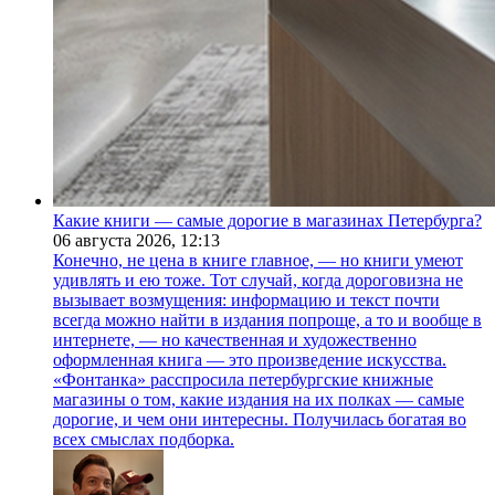
Какие книги — самые дорогие в магазинах Петербурга?
06 августа 2026,
12:13
Конечно, не цена в книге главное, — но книги умеют
удивлять и ею тоже. Тот случай, когда дороговизна не
вызывает возмущения: информацию и текст почти
всегда можно найти в издания попроще, а то и вообще в
интернете, — но качественная и художественно
оформленная книга — это произведение искусства.
«Фонтанка» расспросила петербургские книжные
магазины о том, какие издания на их полках — самые
дорогие, и чем они интересны. Получилась богатая во
всех смыслах подборка.