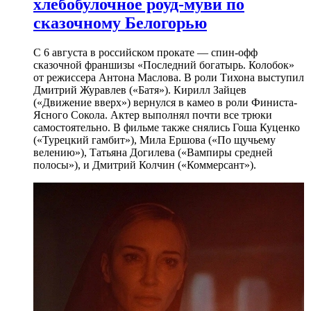
хлебобулочное роуд-муви по
сказочному Белогорью
С 6 августа в российском прокате — спин-офф
сказочной франшизы «Последний богатырь. Колобок»
от режиссера Антона Маслова. В роли Тихона выступил
Дмитрий Журавлев («Батя»). Кирилл Зайцев
(«Движение вверх») вернулся в камео в роли Финиста-
Ясного Сокола. Актер выполнял почти все трюки
самостоятельно. В фильме также снялись Гоша Куценко
(«Турецкий гамбит»), Мила Ершова («По щучьему
велению»), Татьяна Догилева («Вампиры средней
полосы»), и Дмитрий Колчин («Коммерсант»).