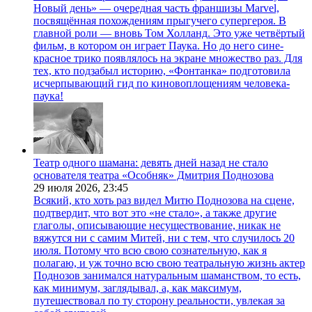
Новый день» — очередная часть франшизы Marvel,
посвящённая похождениям прыгучего супергероя. В
главной роли — вновь Том Холланд. Это уже четвёртый
фильм, в котором он играет Паука. Но до него сине-
красное трико появлялось на экране множество раз. Для
тех, кто подзабыл историю, «Фонтанка» подготовила
исчерпывающий гид по киновоплощениям человека-
паука!
Театр одного шамана: девять дней назад не стало
основателя театра «Особняк» Дмитрия Поднозова
29 июля 2026,
23:45
Всякий, кто хоть раз видел Митю Поднозова на сцене,
подтвердит, что вот это «не стало», а также другие
глаголы, описывающие несуществование, никак не
вяжутся ни с самим Митей, ни с тем, что случилось 20
июля. Потому что всю свою сознательную, как я
полагаю, и уж точно всю свою театральную жизнь актер
Поднозов занимался натуральным шаманством, то есть,
как минимум, заглядывал, а, как максимум,
путешествовал по ту сторону реальности, увлекая за