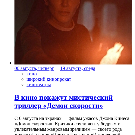
06 августа, четверг
-
19 августа, среда
кино
широкий кинопрокат
кинотеатры
В кино покажут мистический
триллер «Демон скорости»
С 6 августа на экранах — фильм ужасов Джона Кийеса
«Демон скорости». Критики сочли ленту бодрым и
увлекательным жанровым зрелищeм — своего рода
миксом фильмов «Поезд в Пусан» и «Изгоняющий