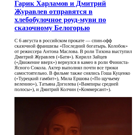
Гарик Харламов и Дмитрий
Журавлев отправятся в
хлебобулочное роуд-муви по
сказочному Белогорью
С 6 августа в российском прокате — спин-офф
сказочной франшизы «Последний богатырь. Колобок»
от режиссера Антона Маслова. В роли Тихона выступил
Дмитрий Журавлев («Батя»). Кирилл Зайцев
(«Движение вверх») вернулся в камео в роли Финиста-
Ясного Сокола. Актер выполнял почти все трюки
самостоятельно. В фильме также снялись Гоша Куценко
(«Турецкий гамбит»), Мила Ершова («По щучьему
велению»), Татьяна Догилева («Вампиры средней
полосы»), и Дмитрий Колчин («Коммерсант»).