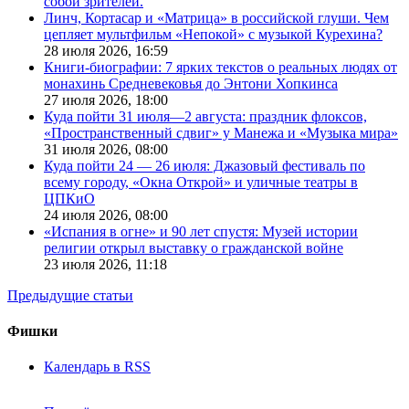
собой зрителей.
Линч, Кортасар и «Матрица» в российской глуши. Чем
цепляет мультфильм «Непокой» с музыкой Курехина?
28 июля 2026,
16:59
Книги-биографии: 7 ярких текстов о реальных людях от
монахинь Средневековья до Энтони Хопкинса
27 июля 2026,
18:00
Куда пойти 31 июля—2 августа: праздник флоксов,
«Пространственный сдвиг» у Манежа и «Музыка мира»
31 июля 2026,
08:00
Куда пойти 24 — 26 июля: Джазовый фестиваль по
всему городу, «Окна Открой» и уличные театры в
ЦПКиО
24 июля 2026,
08:00
«Испания в огне» и 90 лет спустя: Музей истории
религии открыл выставку о гражданской войне
23 июля 2026,
11:18
Предыдущие статьи
Фишки
Календарь в RSS