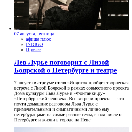
07 августа, пятница
афиша плюс
INDIGO
Прочее
Лев Лурье поговорит с Лизой
Боярской о Петербурге и театре
7 августа в атриуме отеля «Индиго» пройдет творческая
встреча с Лизой Боярской в рамках совместного проекта
Дома культуры Льва Лурье и «Фонтанки.ру»
«Петербургский человек». Все встречи проекта — это
почти домашние разговоры Льва Лурье с
примечательными и симпатичными лично ему
петербуржцами на самые разные темы, в том числе о
Петербурге и жизни в городе на Неве.