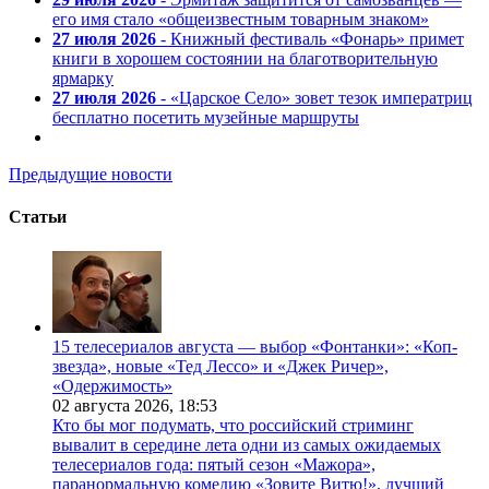
его имя стало «общеизвестным товарным знаком»
27 июля 2026
- Книжный фестиваль «Фонарь» примет
книги в хорошем состоянии на благотворительную
ярмарку
27 июля 2026
- «Царское Село» зовет тезок императриц
бесплатно посетить музейные маршруты
Предыдущие новости
Статьи
15 телесериалов августа — выбор «Фонтанки»: «Коп-
звезда», новые «Тед Лессо» и «Джек Ричер»,
«Одержимость»
02 августа 2026,
18:53
Кто бы мог подумать, что российский стриминг
вывалит в середине лета одни из самых ожидаемых
телесериалов года: пятый сезон «Мажора»,
паранормальную комедию «Зовите Витю!», лучший