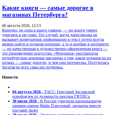
Какие книги — самые дорогие в
магазинах Петербурга?
06 августа 2026, 12:13
Конечно, не цена в книге главное, — но книги умеют
удивлять и ею тоже. Тот случай, когда дороговизна не
вызывает возмущения: информацию и текст почти всегда
можно найти в издания попроще, а то и вообще в интернете,
— но качественная и художественно оформленная книга —
это произведение искусства. «Фонтанка» расспросила
петербургские книжные магазины о том, какие издания на их
полках — самые дорогие, и чем они интересны. Получилась
богатая во всех смыслах подборка.
Новости
04 августа 2026
- ТАСС: Григорий Заславский
освобожден от должности ректора ГИТИСа
30 июля 2026
- В России учредили национальную
премию имени Майи Плисецкой, лауреаты вместе
поставят балет
29 июля 2026
- Эрмитаж защитится от самозванцев —