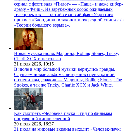
сериал с фестиваля «Пилот» — «Паша» и даже кибер-
драму «Фейк». Из зарубежных особо ожидаемых
телепроектов — третий сезон сай-фая «Укрытие»,
приквел «Блондинки в законе» и очередной спин-офф
«Теории большого взрыва».
Новая музыка июля: Мадонна, Rolling Stones, Tricky,
Charli XCX и не только
31 июля 2026,
19:15
В июле в мир большой музыки вернулись гранды.
Слушаем новые альбомы ветеранов сцены разной
степени «выдержки» — Мадонны, Rolling Stones, The
Strokes, а так же Tricky, Charlie XCX и Jack White.
Как смотреть «Человека-паука»: гид по фильмам
популярной киновселенной
30 июля 2026,
16:37
31 июля на мировые экраны выходит «Человек-паук: