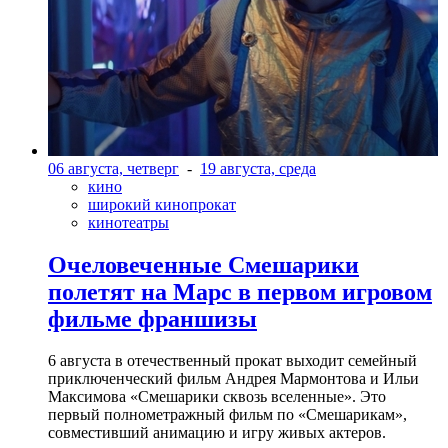
06 августа, четверг
-
19 августа, среда
кино
широкий кинопрокат
кинотеатры
Очеловеченные Смешарики
полетят на Марс в первом игровом
фильме франшизы
6 августа в отечественный прокат выходит семейный
приключенческий фильм Андрея Мармонтова и Ильи
Максимова «Смешарики сквозь вселенные». Это
первый полнометражный фильм по «Смешарикам»,
совместивший анимацию и игру живых актеров.