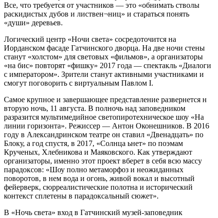
Все, что требуется от участников — это «обнимать стволы
раскидистых дубов и листвен¬ниц» и стараться понять
«души» деревьев.
Логический центр «Ночи света» сосредоточится на
Иорданском фасаде Гатчинского дворца. На две ночи стены
станут «холстом» для световых «фильмов», а организаторы
«на бис» повторят «фишку» 2017 года — спектакль «Диалоги
с императором». Зрители станут активными участниками и
смогут поговорить с виртуальным Павлом I.
Самое крупное и завершающее представление развернется н
вторую ночь, 11 августа. В полночь над заповедником
разразится мультимедийное светопиротехническое шоу «На
линии горизонта». Режиссер — Антон Оконешников. В 2016
году в Александринском театре он ставил «Двенадцать» по
Блоку, а год спустя, в 2017, «Солнца ьнет» по поэмам
Крученых, Хлебникова и Маяковского. Как утверждают
организаторы, именно этот проект вберет в себя всю массу
парадоксов: «Шоу полно метаморфоз и неожиданных
поворотов, в нем вода и огонь, живой вокал и высотный
фейерверк, сюрреалистические полотна и исторический
контекст сплетены в парадоксальный сюжет».
В «Ночь света» вход в Гатчинский музей-заповедник