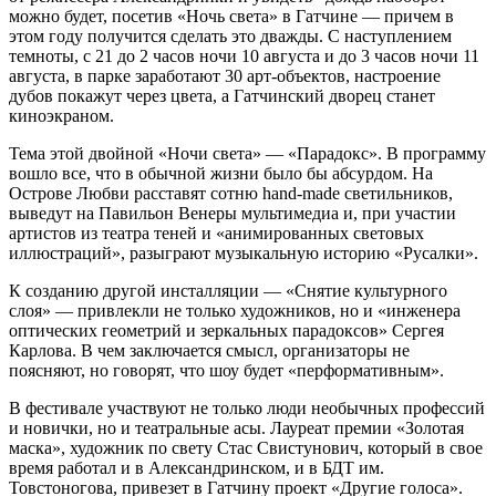
можно будет, посетив «Ночь света» в Гатчине — причем в
этом году получится сделать это дважды. С наступлением
темноты, с 21 до 2 часов ночи 10 августа и до 3 часов ночи 11
августа, в парке заработают 30 арт-объектов, настроение
дубов покажут через цвета, а Гатчинский дворец станет
киноэкраном.
Тема этой двойной «Ночи света» — «Парадокс». В программу
вошло все, что в обычной жизни было бы абсурдом. На
Острове Любви расставят сотню hand-made светильников,
выведут на Павильон Венеры мультимедиа и, при участии
артистов из театра теней и «анимированных световых
иллюстраций», разыграют музыкальную историю «Русалки».
К созданию другой инсталляции — «Снятие культурного
слоя» — привлекли не только художников, но и «инженера
оптических геометрий и зеркальных парадоксов» Сергея
Карлова. В чем заключается смысл, организаторы не
поясняют, но говорят, что шоу будет «перформативным».
В фестивале участвуют не только люди необычных профессий
и новички, но и театральные асы. Лауреат премии «Золотая
маска», художник по свету Стас Свистунович, который в свое
время работал и в Александринском, и в БДТ им.
Товстоногова, привезет в Гатчину проект «Другие голоса».