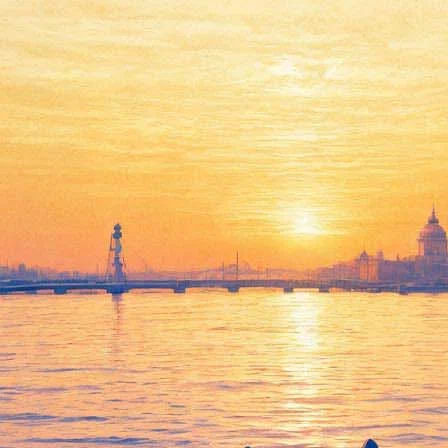
Cалюты, «дождь наоборот» и
русалка-гигант захватят
Гатчину на «Ночь света»