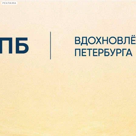
РЕКЛАМА
Афиша Plus
#телегид
Фонтанка.ру
Сегодня:
2026.08.06
21:04
Афиша Plus
кино
спектакли
выставки
концерты
лекции
книги
афиша плюс
новости
+