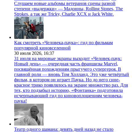
Слушаем новые альбомы ветеранов сцены разной
степени «выдержки» — Мадонны, Rolling Stones, The
Strokes, а так же Tricky, Charlie XCX и Jack White.
Как смотреть «Человека-паука»: гид по фильмам
популярной киновселенной
30 июля 2026,
16:37
31 июля на мировые экраны выходит «Человек-паук:
Новый день» — очередная часть франшизы Marvel,
посвящённая похождениям прыгучего супергероя. В
главной роли — вновь Том Холланд. Это уже четвёртый
фильм, в котором он играет Паука. Но до него сине-
красное трико появлялось на экране множество раз. Для
тех, кто подзабыл историю, «Фонтанка» подготовила
исчерпывающий гид по киновоплощениям человека-
паука!
Театр одного шамана: девять дней назад не стало