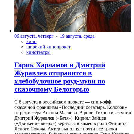
06 августа, четверг
-
19 августа, среда
кино
широкий кинопрокат
кинотеатры
Гарик Харламов и Дмитрий
Журавлев отправятся в
хлебобулочное роуд-муви по
сказочному Белогорью
С 6 августа в российском прокате — спин-офф
сказочной франшизы «Последний богатырь. Колобок»
от режиссера Антона Маслова. В роли Тихона выступил
Дмитрий Журавлев («Батя»). Кирилл Зайцев
(«Движение вверх») вернулся в камео в роли Финиста-
Ясного Сокола. Актер выполнял почти все трюки