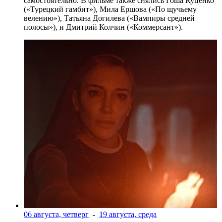
самостоятельно. В фильме также снялись Гоша Куценко
(«Турецкий гамбит»), Мила Ершова («По щучьему
велению»), Татьяна Догилева («Вампиры средней
полосы»), и Дмитрий Колчин («Коммерсант»).
06 августа, четверг
-
19 августа, среда