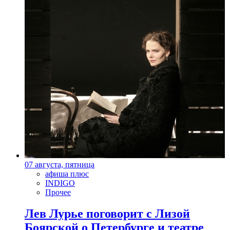
07 августа, пятница
афиша плюс
INDIGO
Прочее
Лев Лурье поговорит с Лизой
Боярской о Петербурге и театре