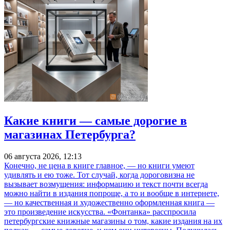
Какие книги — самые дорогие в
магазинах Петербурга?
06 августа 2026, 12:13
Конечно, не цена в книге главное, — но книги умеют
удивлять и ею тоже. Тот случай, когда дороговизна не
вызывает возмущения: информацию и текст почти всегда
можно найти в издания попроще, а то и вообще в интернете,
— но качественная и художественно оформленная книга —
это произведение искусства. «Фонтанка» расспросила
петербургские книжные магазины о том, какие издания на их