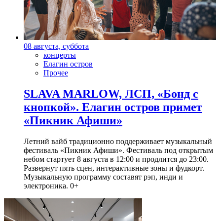
08 августа, суббота
концерты
Елагин остров
Прочее
SLAVA MARLOW, ЛСП, «Бонд с
кнопкой». Елагин остров примет
«Пикник Афиши»
Летний вайб традиционно поддерживает музыкальный
фестиваль «Пикник Афиши». Фестиваль под открытым
небом стартует 8 августа в 12:00 и продлится до 23:00.
Развернут пять сцен, интерактивные зоны и фудкорт.
Музыкальную программу составят рэп, инди и
электроника. 0+