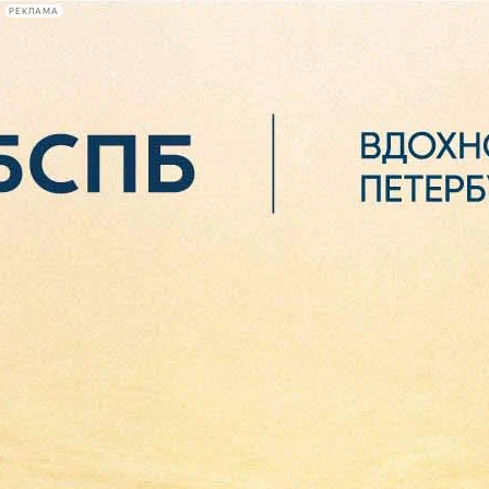
РЕКЛАМА
Афиша Plus
#телегид
Фонтанка.ру
Сегодня:
2026.08.06
12:51
Афиша Plus
кино
спектакли
выставки
концерты
лекции
книги
афиша плюс
новости
+