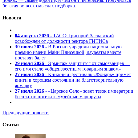
полках — самые дорогие, и чем они интересны. Получилась
богатая во всех смыслах подборка.
Новости
04 августа 2026
- ТАСС: Григорий Заславский
освобожден от должности ректора ГИТИСа
30 июля 2026
- В России учредили национальную
премию имени Майи Плисецкой, лауреаты вместе
поставят балет
29 июля 2026
- Эрмитаж защитится от самозванцев —
его имя стало «общеизвестным товарным знаком»
27 июля 2026
- Книжный фестиваль «Фонарь» примет
книги в хорошем состоянии на благотворительную
ярмарку
27 июля 2026
- «Царское Село» зовет тезок императриц
бесплатно посетить музейные маршруты
Предыдущие новости
Статьи