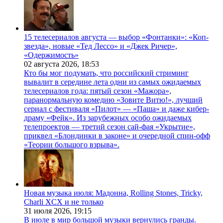
15 телесериалов августа — выбор «Фонтанки»: «Коп-
звезда», новые «Тед Лессо» и «Джек Ричер»,
«Одержимость»
02 августа 2026,
18:53
Кто бы мог подумать, что российский стриминг
вывалит в середине лета одни из самых ожидаемых
телесериалов года: пятый сезон «Мажора»,
паранормальную комедию «Зовите Витю!», лучший
сериал с фестиваля «Пилот» — «Паша» и даже кибер-
драму «Фейк». Из зарубежных особо ожидаемых
телепроектов — третий сезон сай-фая «Укрытие»,
приквел «Блондинки в законе» и очередной спин-офф
«Теории большого взрыва».
Новая музыка июля: Мадонна, Rolling Stones, Tricky,
Charli XCX и не только
31 июля 2026,
19:15
В июле в мир большой музыки вернулись гранды.