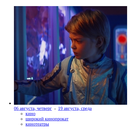
06 августа, четверг
-
19 августа, среда
кино
широкий кинопрокат
кинотеатры