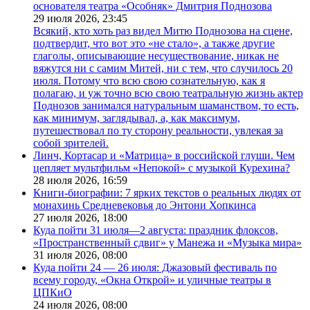
основателя театра «Особняк» Дмитрия Поднозова
29 июля 2026,
23:45
Всякий, кто хоть раз видел Митю Поднозова на сцене,
подтвердит, что вот это «не стало», а также другие
глаголы, описывающие несуществование, никак не
вяжутся ни с самим Митей, ни с тем, что случилось 20
июля. Потому что всю свою сознательную, как я
полагаю, и уж точно всю свою театральную жизнь актер
Поднозов занимался натуральным шаманством, то есть,
как минимум, заглядывал, а, как максимум,
путешествовал по ту сторону реальности, увлекая за
собой зрителей.
Линч, Кортасар и «Матрица» в российской глуши. Чем
цепляет мультфильм «Непокой» с музыкой Курехина?
28 июля 2026,
16:59
Книги-биографии: 7 ярких текстов о реальных людях от
монахинь Средневековья до Энтони Хопкинса
27 июля 2026,
18:00
Куда пойти 31 июля—2 августа: праздник флоксов,
«Пространственный сдвиг» у Манежа и «Музыка мира»
31 июля 2026,
08:00
Куда пойти 24 — 26 июля: Джазовый фестиваль по
всему городу, «Окна Открой» и уличные театры в
ЦПКиО
24 июля 2026,
08:00