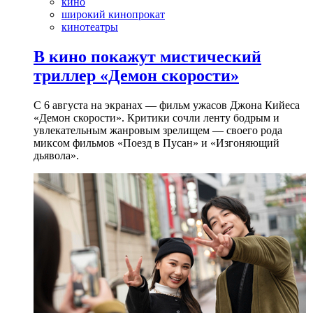
кино
широкий кинопрокат
кинотеатры
В кино покажут мистический
триллер «Демон скорости»
С 6 августа на экранах — фильм ужасов Джона Кийеса
«Демон скорости». Критики сочли ленту бодрым и
увлекательным жанровым зрелищeм — своего рода
миксом фильмов «Поезд в Пусан» и «Изгоняющий
дьявола».