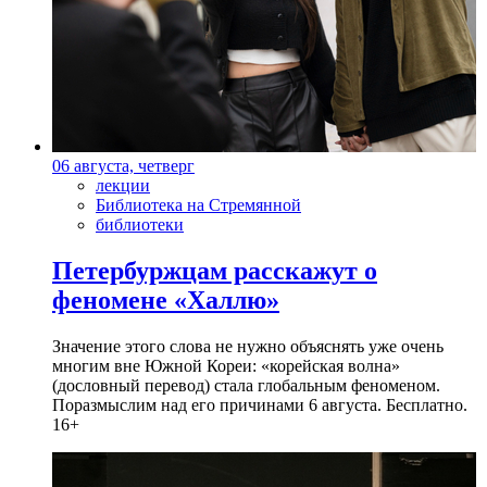
06 августа, четверг
лекции
Библиотека на Стремянной
библиотеки
Петербуржцам расскажут о
феномене «Халлю»
Значение этого слова не нужно объяснять уже очень
многим вне Южной Кореи: «корейская волна»
(дословный перевод) стала глобальным феноменом.
Поразмыслим над его причинами 6 августа. Бесплатно.
16+