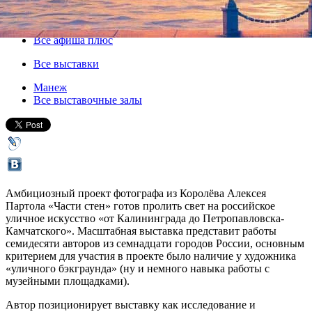
02 августа 2018, четверг
,
15.00
-
26 августа 2018, воскресенье
Версия для печати
Все афиша плюс
Все выставки
Манеж
Все выставочные залы
Амбициозный проект фотографа из Королёва Алексея
Партола «Части стен» готов пролить свет на российское
уличное искусство «от Калининграда до Петропавловска-
Камчатского». Масштабная выставка представит работы
семидесяти авторов из семнадцати городов России, основным
критерием для участия в проекте было наличие у художника
«уличного бэкграунда» (ну и немного навыка работы с
музейными площадками).
Автор позиционирует выставку как исследование и