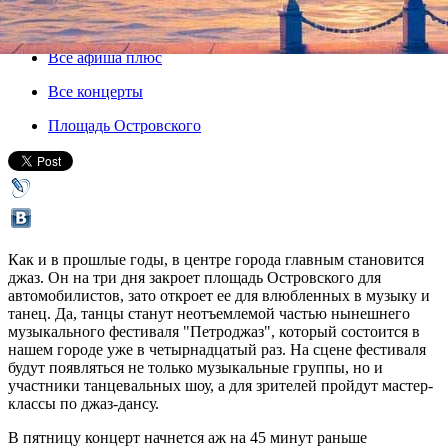
27 июля 2018, пятница
,
16.00
-
29 июля 2018, воскресенье
Версия для печати
Все афиша плюс
Все концерты
Площадь Островского
Как и в прошлые годы, в центре города главным становится
джаз. Он на три дня закроет площадь Островского для
автомобилистов, зато откроет ее для влюбленных в музыку и
танец. Да, танцы станут неотъемлемой частью нынешнего
музыкального фестиваля "Петроджаз", который состоится в
нашем городе уже в четырнадцатый раз. На сцене фестиваля
будут появляться не только музыкальные группы, но и
участники танцевальных шоу, а для зрителей пройдут мастер-
классы по джаз-дансу.
В пятницу концерт начнется аж на 45 минут раньше