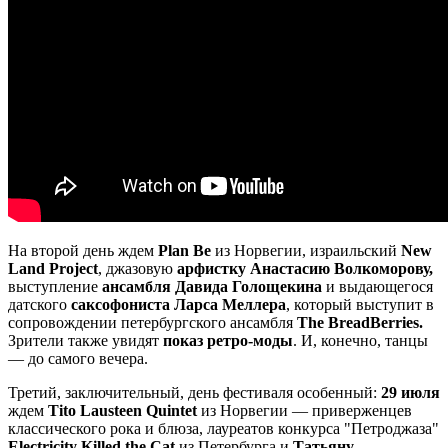
На второй день ждем
Plan Be
из Норвегии, израильский
New
Land Project
, джазовую
арфистку Анастасию Волкоморову,
выступление
ансамбля Давида Голощекина
и выдающегося
датского
саксофониста Ларса Меллера
, который выступит в
сопровождении петербургского ансамбля
The BreadBerries.
Зрители также увидят
показ ретро-моды
. И, конечно, танцы
— до самого вечера.
Третий, заключительный, день фестиваля особенный:
29 июля
ждем
Tito Lausteen Quintet
из Норвегии — приверженцев
классического рока и блюза, лауреатов конкурса "Петроджаза"
Electricity Killed the Cat
из Петербурга и
Татьяну