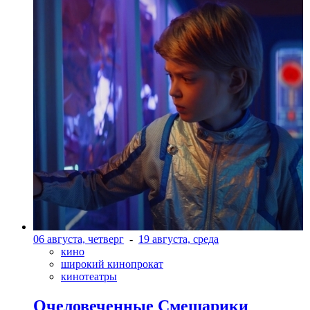
06 августа, четверг
-
19 августа, среда
кино
широкий кинопрокат
кинотеатры
Очеловеченные Смешарики