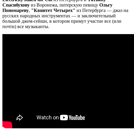
Спасибухову
из Воронежа, питерскую певицу
Ольгу
Пономареву
,
"Квинтет Четырех"
из Петербурга — джаз на
русских народных инструментах — и заключительный
большой джем-сейшн, в котором примут участие все (или
почти) все музыканты.