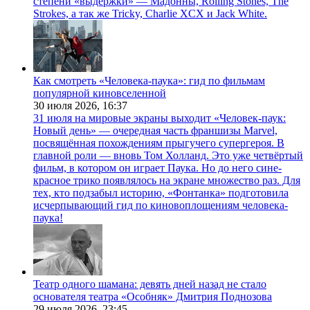
степени «выдержки» — Мадонны, Rolling Stones, The
Strokes, а так же Tricky, Charlie XCX и Jack White.
Как смотреть «Человека-паука»: гид по фильмам
популярной киновселенной
30 июля 2026,
16:37
31 июля на мировые экраны выходит «Человек-паук:
Новый день» — очередная часть франшизы Marvel,
посвящённая похождениям прыгучего супергероя. В
главной роли — вновь Том Холланд. Это уже четвёртый
фильм, в котором он играет Паука. Но до него сине-
красное трико появлялось на экране множество раз. Для
тех, кто подзабыл историю, «Фонтанка» подготовила
исчерпывающий гид по киновоплощениям человека-
паука!
Театр одного шамана: девять дней назад не стало
основателя театра «Особняк» Дмитрия Поднозова
29 июля 2026,
23:45