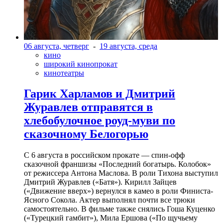
06 августа, четверг
-
19 августа, среда
кино
широкий кинопрокат
кинотеатры
Гарик Харламов и Дмитрий
Журавлев отправятся в
хлебобулочное роуд-муви по
сказочному Белогорью
С 6 августа в российском прокате — спин-офф
сказочной франшизы «Последний богатырь. Колобок»
от режиссера Антона Маслова. В роли Тихона выступил
Дмитрий Журавлев («Батя»). Кирилл Зайцев
(«Движение вверх») вернулся в камео в роли Финиста-
Ясного Сокола. Актер выполнял почти все трюки
самостоятельно. В фильме также снялись Гоша Куценко
(«Турецкий гамбит»), Мила Ершова («По щучьему