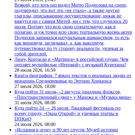
Всякий, кто хоть раз видел Митю Поднозова на сцене,
подтвердит, что вот это «не стало», а также другие
глаголы, описывающие несуществование, никак не
вяжутся ни с самим Митей, ни с тем, что случилось 20
июля. Потому что всю свою сознательную, как я
полагаю, и уж точно всю свою театральную жизнь актер
Поднозов занимался натуральным шаманством, то есть,
как минимум, заглядывал, а, как максимум,
путешествовал по ту сторону реальности, увлекая за
собой зрителей.
Линч, Кортасар и «Матрица» в российской глуши. Чем
цепляет мультфильм «Непокой» с музыкой Курехина?
28 июля 2026,
16:59
Книги-биографии: 7 ярких текстов о реальных людях от
монахинь Средневековья до Энтони Хопкинса
27 июля 2026,
18:00
Куда пойти 31 июля—2 августа: праздник флоксов,
«Пространственный сдвиг» у Манежа и «Музыка мира»
31 июля 2026,
08:00
Куда пойти 24 — 26 июля: Джазовый фестиваль по
всему городу, «Окна Открой» и уличные театры в
ЦПКиО
24 июля 2026,
08:00
«Испания в огне» и 90 лет спустя: Музей истории