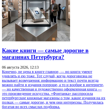
Какие книги — самые дорогие в
магазинах Петербурга?
06 августа 2026, 12:13
Конечно, не цена в книге главное, — но книги умеют
удивлять и ею тоже. Тот случай, когда дороговизна не
вызывает возмущения: информацию и текст почти всегда
можно найти в издания попроще, а то и вообще в интернете,
— но качественная и художественно оформленная книга —
это произведение искусства. «Фонтанка» расспросила
петербургские книжные магазины о том, какие издания на их
полках — самые дорогие, и чем они интересны. Получилась
богатая во всех смыслах подборка.