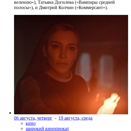
велению»), Татьяна Догилева («Вампиры средней
полосы»), и Дмитрий Колчин («Коммерсант»).
06 августа, четверг
-
19 августа, среда
кино
широкий кинопрокат