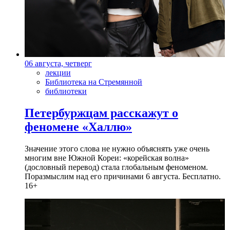
06 августа, четверг
лекции
Библиотека на Стремянной
библиотеки
Петербуржцам расскажут о
феномене «Халлю»
Значение этого слова не нужно объяснять уже очень
многим вне Южной Кореи: «корейская волна»
(дословный перевод) стала глобальным феноменом.
Поразмыслим над его причинами 6 августа. Бесплатно.
16+