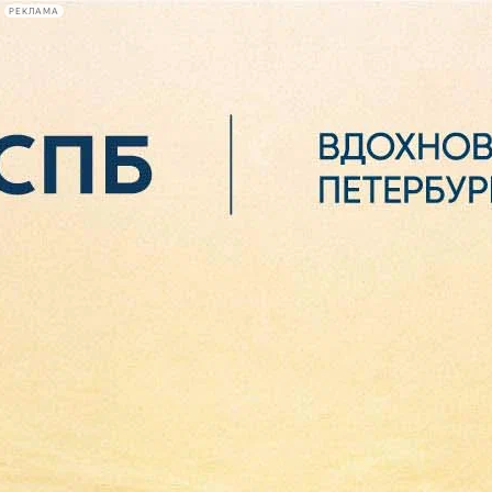
РЕКЛАМА
Афиша Plus
#телегид
Фонтанка.ру
Сегодня:
2026.08.06
19:01
Афиша Plus
кино
спектакли
выставки
концерты
лекции
книги
афиша плюс
новости
+