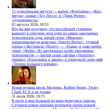
15 телесериалов августа — выбор «Фонтанки»: «Коп-
звезда», новые «Тед Лессо» и «Джек Ричер»,
«Одержимость»
02 августа 2026,
18:53
Кто бы мог подумать, что российский стриминг
вывалит в середине лета одни из самых ожидаемых
телесериалов года: пятый сезон «Мажора»,
паранормальную комедию «Зовите Витю!», лучший
сериал с фестиваля «Пилот» — «Паша» и даже кибер-
драму «Фейк». Из зарубежных особо ожидаемых
телепроектов — третий сезон сай-фая «Укрытие»,
приквел «Блондинки в законе» и очередной спин-офф
«Теории большого взрыва».
Новая музыка июля: Мадонна, Rolling Stones, Tricky,
Charli XCX и не только
31 июля 2026,
19:15
В июле в мир большой музыки вернулись гранды.
Слушаем новые альбомы ветеранов сцены разной