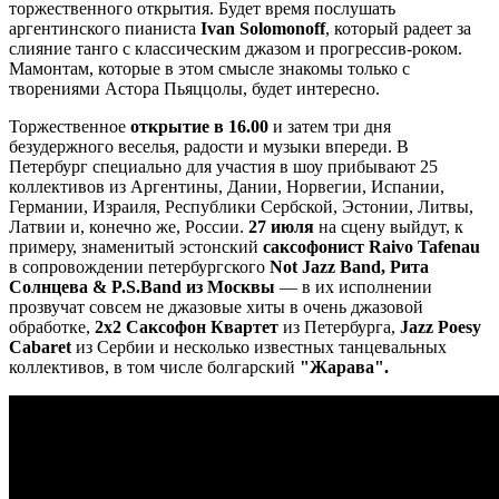
торжественного открытия. Будет время послушать
аргентинского пианиста
Ivan Solomonoff
, который радеет за
слияние танго с классическим джазом и прогрессив-роком.
Мамонтам, которые в этом смысле знакомы только с
творениями Астора Пьяццолы, будет интересно.
Торжественное
открытие
в
16.00
и затем три дня
безудержного веселья, радости и музыки впереди. В
Петербург специально для участия в шоу прибывают 25
коллективов из Аргентины, Дании, Норвегии, Испании,
Германии, Израиля, Республики Сербской, Эстонии, Литвы,
Латвии и, конечно же, России.
27 июля
на сцену выйдут, к
примеру, знаменитый эстонский
саксофонист Raivo Tafenau
в сопровождении петербургского
Not Jazz Band, Рита
Солнцева & P.S.Band из Москвы
— в их исполнении
прозвучат совсем не джазовые хиты в очень джазовой
обработке,
2х2 Саксофон Квартет
из Петербурга,
Jazz Poesy
Cabaret
из Сербии и несколько известных танцевальных
коллективов, в том числе болгарский
"Жарава".