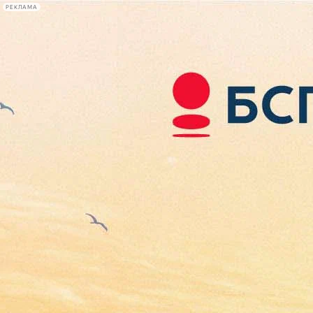
РЕКЛАМА
Афиша Plus
#телегид
Фонтанка.ру
Сегодня:
2026.08.06
08:15
Афиша Plus
кино
спектакли
выставки
концерты
лекции
книги
афиша плюс
новости
+