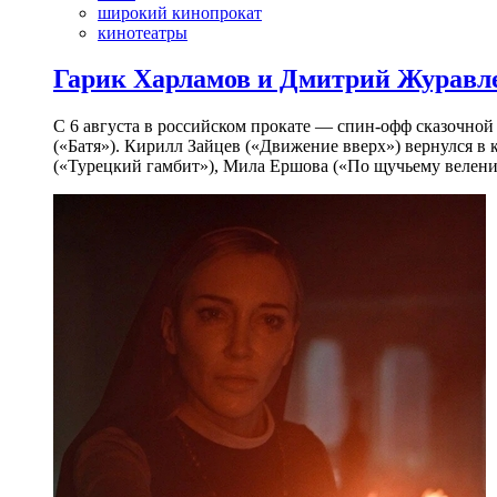
широкий кинопрокат
кинотеатры
Гарик Харламов и Дмитрий Журавлев
С 6 августа в российском прокате — спин-офф сказочно
(«Батя»). Кирилл Зайцев («Движение вверх») вернулся в
(«Турецкий гамбит»), Мила Ершова («По щучьему велени