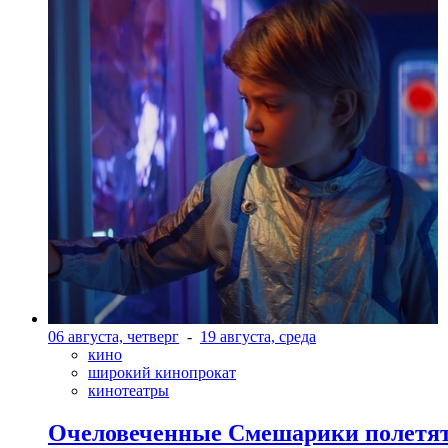
06 августа, четверг
-
19 августа, среда
кино
широкий кинопрокат
кинотеатры
Очеловеченные Смешарики полетят