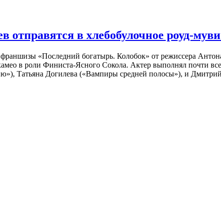
 отправятся в хлебобулочное роуд-муви
й франшизы «Последний богатырь. Колобок» от режиссера Анто
 камео в роли Финиста-Ясного Сокола. Актер выполнял почти вс
ю»), Татьяна Догилева («Вампиры средней полосы»), и Дмитрий