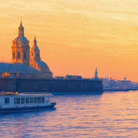
Спектакль «Чайка», посвяще
Адомайтиса.