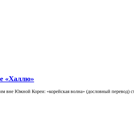
не «Халлю»
огим вне Южной Кореи: «корейская волна» (дословный перевод)