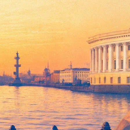
та СССР Регимантаса