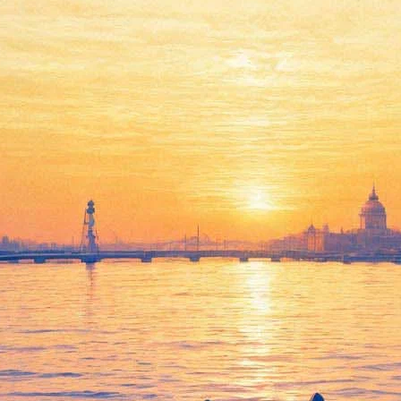
нный юбилею народного артис