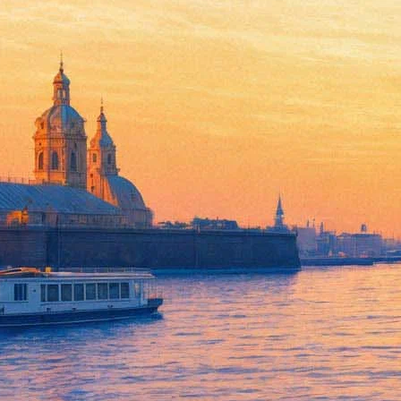
Посетителей «ПроТоАрта» раз
21 июля 2018, суббота
,
18.00
-
22 июля 2018, воскресенье
Версия для печати