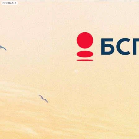
РЕКЛАМА
Афиша Plus
#телегид
Фонтанка.ру
Сегодня:
2026.08.08
12:44
Афиша Plus
кино
спектакли
выставки
концерты
лекции
книги
афиша плюс
новости
+