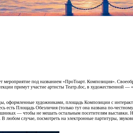
т мероприятие под названием «ПроТоарт. Композиция». Своеобра
 секции примут участие артисты Театр.doc, в художественной —
лицы, оформленные художниками, площадь Композиции с интера
сь есть Площадь Обезличия (только тут она названа по-честном
шниках — чтобы не мешать остальным посетителям выставки. На 
 В любом случае, посмотреть на электронные партитуры, звуко