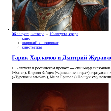
06 августа, четверг
-
19 августа, среда
кино
широкий кинопрокат
кинотеатры
Гарик Харламов и Дмитрий Журавлев
С 6 августа в российском прокате — спин-офф сказочно
(«Батя»). Кирилл Зайцев («Движение вверх») вернулся в
(«Турецкий гамбит»), Мила Ершова («По щучьему велени