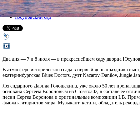
Все концерты
Юсуповский сад
Два дня — 7 и 8 июля — в прекраснейшем саду дворца Юсупов
В атмосфере исторического сада в первый день праздника выст
екатеринбургская Blues Doctors, дуэт Nazarov-Danilov, Jungle J
Легендарного Давида Голощекина, уже около 50 лет пропаганди
основана Сергеем Вороновым из Crossroadz, в составе её отлич
песни Сергея Воронова и оригинальные композиции LB. Примеч
фьюжн-гитаристов мира. Музыкант, кстати, обладатель рекорда 