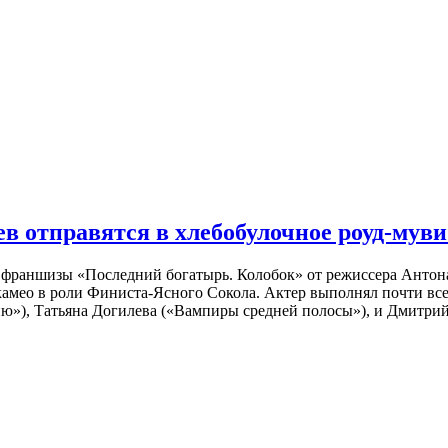
 отправятся в хлебобулочное роуд-муви
й франшизы «Последний богатырь. Колобок» от режиссера Анто
 камео в роли Финиста-Ясного Сокола. Актер выполнял почти вс
ю»), Татьяна Догилева («Вампиры средней полосы»), и Дмитрий