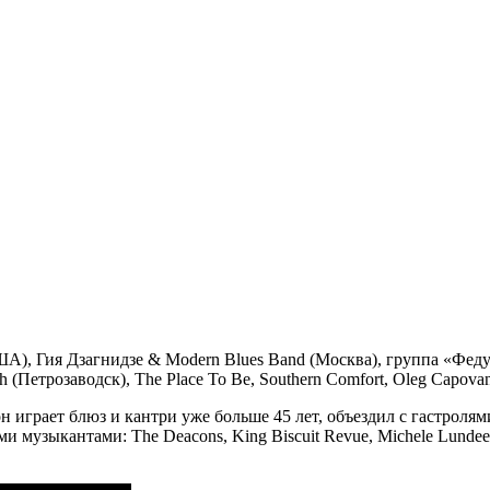
США), Гия Дзагнидзе & Modern Blues Band (Москва), группа «Фед
(Петрозаводск), The Place To Be, Southern Comfort, Oleg Capovan
играет блюз и кантри уже больше 45 лет, объездил с гастролями
ми музыкантами: The Deacons, King Biscuit Revue, Michele Lunde