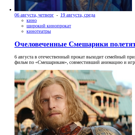
06 августа, четверг
-
19 августа, среда
кино
широкий кинопрокат
кинотеатры
Очеловеченные Смешарики полетят
6 августа в отечественный прокат выходит семейный п
фильм по «Смешарикам», совместивший анимацию и игр