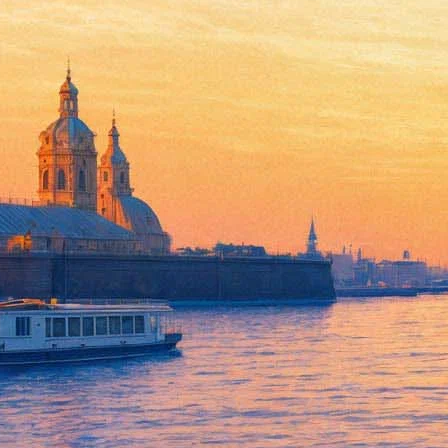
Фестиваль «Дельта Невы» на
07 июля 2018, суббота
,
16.00
-
08 июля 2018, воскресенье
Версия для печати