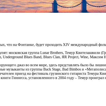
ых, что на Фонтанке, будет проходить XIV международный фол
упят: московская группа Lunar Brothers, Темур Квителашвили (
am, Underground Blues Band, Blues Clan, ЯR Project, Wine, Максим
рующего джаз во всем мире, здесь представлять было бы лишним.
ные музыканты из группы Back Stage, Bad Bimbos и «Мегаполиса»
ателен приезд на фестиваль грузинского гитариста Темура Кви
книги Гиннесса, установленного в 2004 году – Темур проиграл на