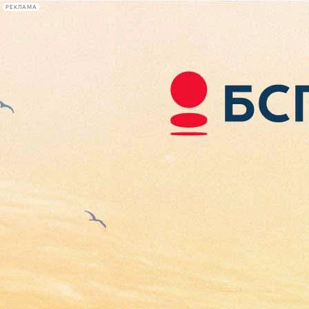
РЕКЛАМА
Афиша Plus
#телегид
Фонтанка.ру
Сегодня:
2026.08.06
02:22
Афиша Plus
кино
спектакли
выставки
концерты
лекции
книги
афиша плюс
новости
+