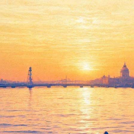
полнит Юсуповский сад блюзо