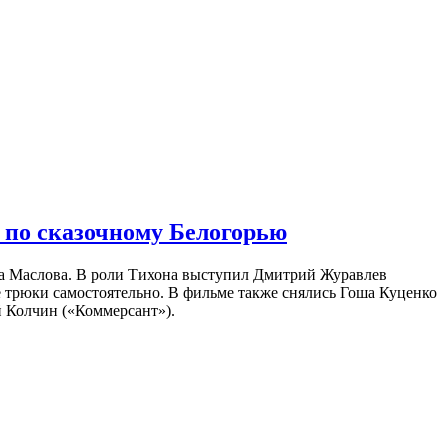
 по сказочному Белогорью
на Маслова. В роли Тихона выступил Дмитрий Журавлев
е трюки самостоятельно. В фильме также снялись Гоша Куценко
 Колчин («Коммерсант»).