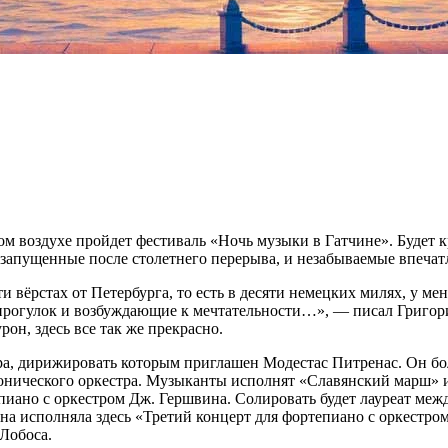
м воздухе пройдет фестиваль «Ночь музыки в Гатчине». Будет кра
запущенные после столетнего перерыва, и незабываемые впечат
 вёрстах от Петербурга, то есть в десяти немецких милях, у меня
прогулок и возбуждающие к мечтательности…», — писал Григорий
н, здесь все так же прекрасно.
тра, дирижировать которым приглашен Модестас Питренас. Он бо
нического оркестра. Музыканты исполнят «Славянский марш» и
пиано с оркестром Дж. Гершвина. Солировать будет лауреат меж
на исполняла здесь «Третий концерт для фортепиано с оркестро
Лобоса.