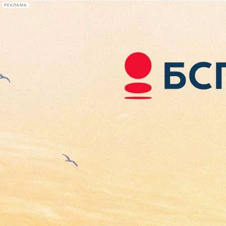
РЕКЛАМА
Афиша Plus
#телегид
Фонтанка.ру
Сегодня:
2026.08.08
06:28
Афиша Plus
кино
спектакли
выставки
концерты
лекции
книги
афиша плюс
новости
+