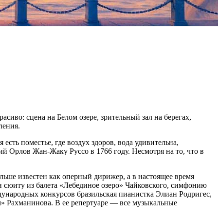
сиво: сцена на Белом озере, зрительный зал на берегах,
ления.
 есть поместье, где воздух здоров, вода удивительна,
 Орлов Жан-Жаку Руссо в 1766 году. Несмотря на то, что в
льше известен как оперный дирижер, а в настоящее время
 сюиту из балета «Лебединое озеро» Чайковского, симфонию
дународных конкурсов бразильская пианистка Элиан Родригес,
м» Рахманинова. В ее репертуаре — все музыкальные