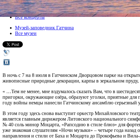
Все афиша плюс
Все концерты
Музей-заповедник Гатчина
Все музеи
В ночь с 7 на 8 июля в Гатчинском Дворцовом парке на открыто
живописные природные декорации, карпы в зеркальном пруду, 
« …Тем не менее, мне вздумалось сказать Вам, что в шестидесяти
пригорки, окружающие озёра, образуют уголки, приятные для 
году войны немцы нанесли Гатчинскому ансамблю серьезный уро
В этом году здесь снова выступит оркестр Михайловского теа
является главным дирижером Литовского национального симфо
№ 40 соль минор Моцарта, «Рапсодию в стиле блюз» для форте
уже знакомая слушателям «Ночи музыки» – четыре года назад о
направления и стили от Баха и Моцарта до Прокофьева и Вила-