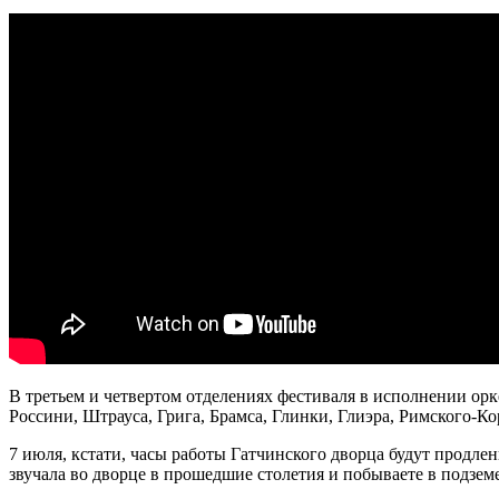
В третьем и четвертом отделениях фестиваля в исполнении 
Россини, Штрауса, Грига, Брамса, Глинки, Глиэра, Римского-К
7 июля, кстати, часы работы Гатчинского дворца будут продлен
звучала во дворце в прошедшие столетия и побываете в подземе