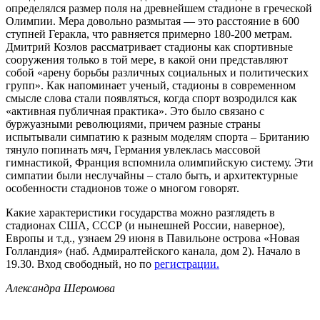
определялся размер поля на древнейшем стадионе в греческой
Олимпии. Мера довольно размытая — это расстояние в 600
ступней Геракла, что равняется примерно 180-200 метрам.
Дмитрий Козлов рассматривает стадионы как спортивные
сооружения только в той мере, в какой они представляют
собой «арену борьбы различных социальных и политических
групп». Как напоминает ученый, стадионы в современном
смысле слова стали появляться, когда спорт возродился как
«активная публичная практика». Это было связано с
буржуазными революциями, причем разные страны
испытывали симпатию к разным моделям спорта – Британию
тянуло попинать мяч, Германия увлеклась массовой
гимнастикой, Франция вспомнила олимпийскую систему. Эти
симпатии были неслучайны – стало быть, и архитектурные
особенности стадионов тоже о многом говорят.
Какие характеристики государства можно разглядеть в
стадионах США, СССР (и нынешней России, наверное),
Европы и т.д., узнаем 29 июня в Павильоне острова «Новая
Голландия» (наб. Адмиралтейского канала, дом 2). Начало в
19.30. Вход свободный, но по
регистрации.
Александра Шеромова