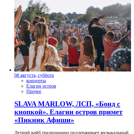
08 августа, суббота
концерты
Елагин остров
Прочее
SLAVA MARLOW, ЛСП, «Бонд с
кнопкой». Елагин остров примет
«Пикник Афиши»
Летний вайб традиционно поддерживает музыкальный