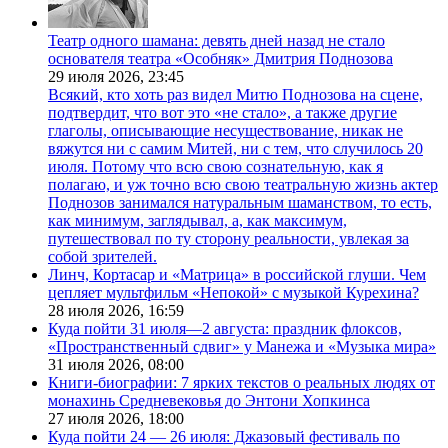
Театр одного шамана: девять дней назад не стало
основателя театра «Особняк» Дмитрия Поднозова
29 июля 2026,
23:45
Всякий, кто хоть раз видел Митю Поднозова на сцене,
подтвердит, что вот это «не стало», а также другие
глаголы, описывающие несуществование, никак не
вяжутся ни с самим Митей, ни с тем, что случилось 20
июля. Потому что всю свою сознательную, как я
полагаю, и уж точно всю свою театральную жизнь актер
Поднозов занимался натуральным шаманством, то есть,
как минимум, заглядывал, а, как максимум,
путешествовал по ту сторону реальности, увлекая за
собой зрителей.
Линч, Кортасар и «Матрица» в российской глуши. Чем
цепляет мультфильм «Непокой» с музыкой Курехина?
28 июля 2026,
16:59
Куда пойти 31 июля—2 августа: праздник флоксов,
«Пространственный сдвиг» у Манежа и «Музыка мира»
31 июля 2026,
08:00
Книги-биографии: 7 ярких текстов о реальных людях от
монахинь Средневековья до Энтони Хопкинса
27 июля 2026,
18:00
Куда пойти 24 — 26 июля: Джазовый фестиваль по