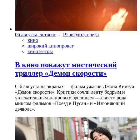
06 августа, четверг
-
19 августа, среда
кино
широкий кинопрокат
кинотеатры
В кино покажут мистический
триллер «Демон скорости»
С 6 августа на экранах — фильм ужасов Джона Кийеса
«Демон скорости». Критики сочли ленту бодрым и
увлекательным жанровым зрелищeм — своего рода
миксом фильмов «Поезд в Пусан» и «Изгоняющий
дьявола».