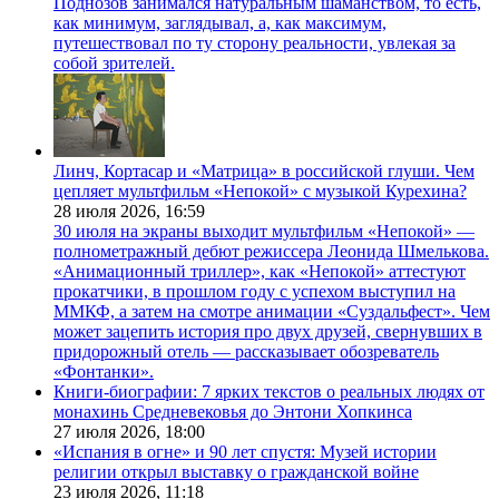
Поднозов занимался натуральным шаманством, то есть,
как минимум, заглядывал, а, как максимум,
путешествовал по ту сторону реальности, увлекая за
собой зрителей.
Линч, Кортасар и «Матрица» в российской глуши. Чем
цепляет мультфильм «Непокой» с музыкой Курехина?
28 июля 2026,
16:59
30 июля на экраны выходит мультфильм «Непокой» —
полнометражный дебют режиссера Леонида Шмелькова.
«Анимационный триллер», как «Непокой» аттестуют
прокатчики, в прошлом году с успехом выступил на
ММКФ, а затем на смотре анимации «Суздальфест». Чем
может зацепить история про двух друзей, свернувших в
придорожный отель — рассказывает обозреватель
«Фонтанки».
Книги-биографии: 7 ярких текстов о реальных людях от
монахинь Средневековья до Энтони Хопкинса
27 июля 2026,
18:00
«Испания в огне» и 90 лет спустя: Музей истории
религии открыл выставку о гражданской войне
23 июля 2026,
11:18