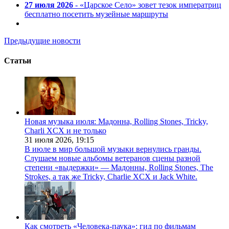
27 июля 2026
- «Царское Село» зовет тезок императриц
бесплатно посетить музейные маршруты
Предыдущие новости
Статьи
Новая музыка июля: Мадонна, Rolling Stones, Tricky,
Charli XCX и не только
31 июля 2026,
19:15
В июле в мир большой музыки вернулись гранды.
Слушаем новые альбомы ветеранов сцены разной
степени «выдержки» — Мадонны, Rolling Stones, The
Strokes, а так же Tricky, Charlie XCX и Jack White.
Как смотреть «Человека-паука»: гид по фильмам