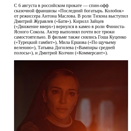
С 6 августа в российском прокате — спин-офф
сказочной франшизы «Последний богатырь. Колобок»
от режиссера Антона Маслова. В роли Тихона выступил
Дмитрий Журавлев («Батя»). Кирилл Зайцев
(«Движение вверх») вернулся в камео в роли Финиста-
Ясного Сокола. Актер выполнял почти все трюки
самостоятельно. В фильме также снялись Гоша Куценко
(«Турецкий гамбит»), Мила Ершова («По щучьему
велению»), Татьяна Догилева («Вампиры средней
полосы»), и Дмитрий Колчин («Коммерсант»).