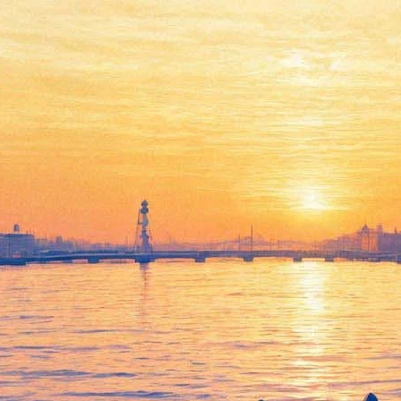
Музыканты из
португальского Алкобаса
проявят себя на