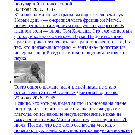
популярной киновселенной
30 июля 2026,
16:37
31 июля на мировые экраны выходит «Человек-паук:
Новый день» — очередная часть франшизы Marvel,
посвящённая похождениям прыгучего супергероя. В
главной роли — вновь Том Холланд. Это уже четвёртый
фильм, в котором он играет Паука. Но до него сине-
красное трико появлялось на экране множество раз. Для
тех, кто подзабыл историю, «Фонтанка» подготовила
исчерпывающий гид по киновоплощениям человека-
паука!
Театр одного шамана: девять дней назад не стало
основателя театра «Особняк» Дмитрия Поднозова
29 июля 2026,
23:45
Всякий, кто хоть раз видел Митю Поднозова на сцене,
подтвердит, что вот это «не стало», а также другие
глаголы, описывающие несуществование, никак не
вяжутся ни с самим Митей, ни с тем, что случилось 20
июля. Потому что всю свою сознательную, как я
полагаю, и уж точно всю свою театральную жизнь актер