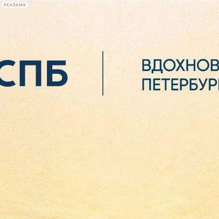
РЕКЛАМА
Афиша Plus
#телегид
Фонтанка.ру
Сегодня:
2026.08.06
11:19
Афиша Plus
кино
спектакли
выставки
концерты
лекции
книги
афиша плюс
новости
+