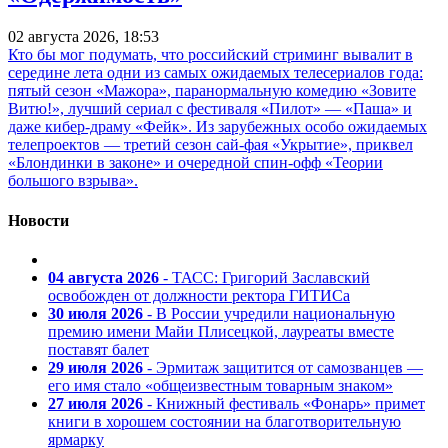
02 августа 2026, 18:53
Кто бы мог подумать, что российский стриминг вывалит в
середине лета одни из самых ожидаемых телесериалов года:
пятый сезон «Мажора», паранормальную комедию «Зовите
Витю!», лучший сериал с фестиваля «Пилот» — «Паша» и
даже кибер-драму «Фейк». Из зарубежных особо ожидаемых
телепроектов — третий сезон сай-фая «Укрытие», приквел
«Блондинки в законе» и очередной спин-офф «Теории
большого взрыва».
Новости
04 августа 2026
- ТАСС: Григорий Заславский
освобожден от должности ректора ГИТИСа
30 июля 2026
- В России учредили национальную
премию имени Майи Плисецкой, лауреаты вместе
поставят балет
29 июля 2026
- Эрмитаж защитится от самозванцев —
его имя стало «общеизвестным товарным знаком»
27 июля 2026
- Книжный фестиваль «Фонарь» примет
книги в хорошем состоянии на благотворительную
ярмарку