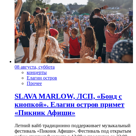
08 августа, суббота
концерты
Елагин остров
Прочее
SLAVA MARLOW, ЛСП, «Бонд с
кнопкой». Елагин остров примет
«Пикник Афиши»
Летний вайб традиционно поддерживает музыкальный
фестиваль «Пикник Афиши». Фестиваль под открытым