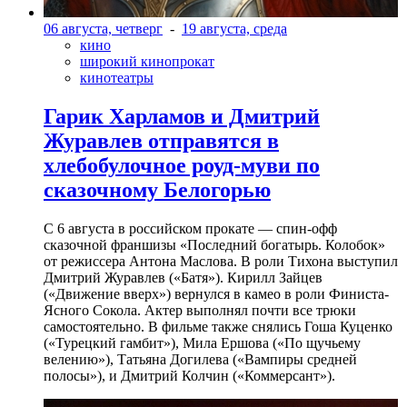
06 августа, четверг
-
19 августа, среда
кино
широкий кинопрокат
кинотеатры
Гарик Харламов и Дмитрий
Журавлев отправятся в
хлебобулочное роуд-муви по
сказочному Белогорью
С 6 августа в российском прокате — спин-офф
сказочной франшизы «Последний богатырь. Колобок»
от режиссера Антона Маслова. В роли Тихона выступил
Дмитрий Журавлев («Батя»). Кирилл Зайцев
(«Движение вверх») вернулся в камео в роли Финиста-
Ясного Сокола. Актер выполнял почти все трюки
самостоятельно. В фильме также снялись Гоша Куценко
(«Турецкий гамбит»), Мила Ершова («По щучьему
велению»), Татьяна Догилева («Вампиры средней
полосы»), и Дмитрий Колчин («Коммерсант»).