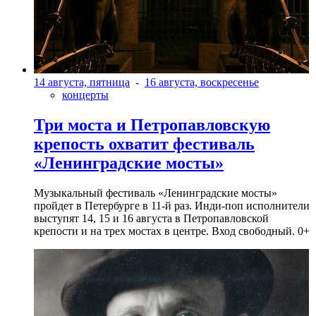
14 августа, пятница
-
16 августа, воскресенье
концерты
Три моста и Петропавловскую
крепость охватит фестиваль
«Ленинградские мосты»
Музыкальный фестиваль «Ленинградские мосты»
пройдет в Петербурге в 11-й раз. Инди-поп исполнители
выступят 14, 15 и 16 августа в Петропавловской
крепости и на трех мостах в центре. Вход свободный. 0+