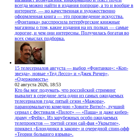
всегда можно найти в издания попроще, а то и вообще в
интернете, — но качественная и художественно
оформленная книга — это произведение искусства.
«Фонтанка» расспросила петербургские книжные
магазины о том, какие издания на их полках — самые
дорогие, и чем они интересны. Получилась богатая во
всех смыслах подборка.
15 телесериалов августа — выбор «Фонтанки»: «Коп-
звезда», новые «Тед Лессо» и «Джек Ричер»,
«Одержимость»
02 августа 2026,
18:53
Кто бы мог подумать, что российский стриминг
вывалит в середине лета одни из самых ожидаемых
телесериалов года: пятый сезон «Мажора»,
паранормальную комедию «Зовите Витю!», лучший
сериал с фестиваля «Пилот» — «Паша» и даже кибер-
драму «Фейк». Из зарубежных особо ожидаемых
телепроектов — третий сезон сай-фая «Укрытие»,
приквел «Блондинки в законе» и очередной спин-офф
«Теории большого взрыва».