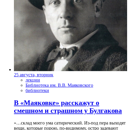
25 августа, вторник
лекции
Библиотека им. В.В. Маяковского
библиотеки
В «Маяковке» расскажут о
смешном и страшном у Булгакова
»…склад моего ума сатирический. Из-под пера выходят
вещи, которые порою, по-видимому, остро задевают