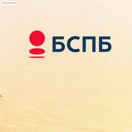
РЕКЛАМА
Афиша Plus
#телегид
Фонтанка.ру
Сегодня:
2026.08.10
08:30
Афиша Plus
кино
спектакли
выставки
концерты
лекции
книги
афиша плюс
новости
+