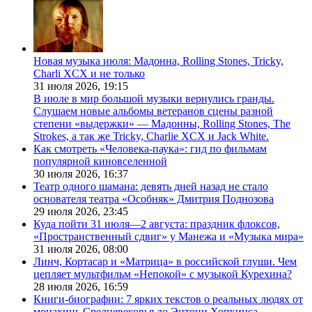
Новая музыка июля: Мадонна, Rolling Stones, Tricky,
Charli XCX и не только
31 июля 2026,
19:15
В июле в мир большой музыки вернулись гранды.
Слушаем новые альбомы ветеранов сцены разной
степени «выдержки» — Мадонны, Rolling Stones, The
Strokes, а так же Tricky, Charlie XCX и Jack White.
Как смотреть «Человека-паука»: гид по фильмам
популярной киновселенной
30 июля 2026,
16:37
Театр одного шамана: девять дней назад не стало
основателя театра «Особняк» Дмитрия Поднозова
29 июля 2026,
23:45
Куда пойти 31 июля—2 августа: праздник флоксов,
«Пространственный сдвиг» у Манежа и «Музыка мира»
31 июля 2026,
08:00
Линч, Кортасар и «Матрица» в российской глуши. Чем
цепляет мультфильм «Непокой» с музыкой Курехина?
28 июля 2026,
16:59
Книги-биографии: 7 ярких текстов о реальных людях от
монахинь Средневековья до Энтони Хопкинса