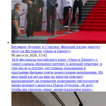
Беглянки, буллинг и Стасики: Женский взгляд диктует
моду на фестивале «Окно в Европу»
06 августа 2026,
15:42
34-й фестиваль российского кино «Окно в Европу» с
самого начала обозначил интерес к женской тематике, в
том числе и потому, что первые показанные в
программе фильмы сняты режиссерами-женщинами. Их
яростный взгляд на мир во многом отвечает
высказанному на открытии пожеланию председателя
жюри игрового конкурса Павла Лунгина: «Я хочу,
чтобы мы увидели дикое, непредсказуемое кино».