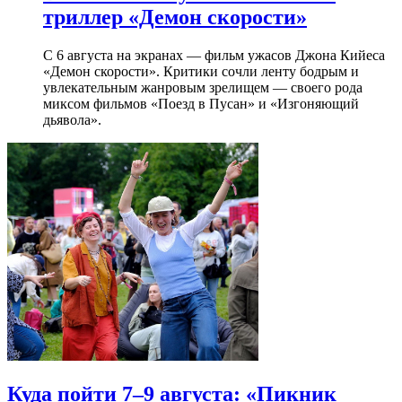
триллер «Демон скорости»
С 6 августа на экранах — фильм ужасов Джона Кийеса
«Демон скорости». Критики сочли ленту бодрым и
увлекательным жанровым зрелищeм — своего рода
миксом фильмов «Поезд в Пусан» и «Изгоняющий
дьявола».
Куда пойти 7–9 августа: «Пикник