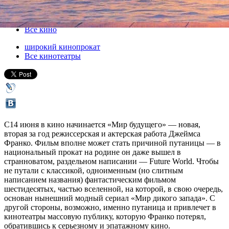
14 июня 2018, четверг
-
27 июня 2018, среда
Версия для печати
Все кино
широкий кинопрокат
Все кинотеатры
С14 июня в кино начинается «Мир будущего» — новая,
вторая за год режиссерская и актерская работа Джеймса
Франко. Фильм вполне может стать причиной путаницы — в
национальный прокат на родине он даже вышел в
странноватом, раздельном написании — Future World. Чтобы
не путали с классикой, одноименным (но слитным
написанием названия) фантастическим фильмом
шестидесятых, частью вселенной, на которой, в свою очередь,
основан нынешний модный сериал «Мир дикого запада». С
другой стороны, возможно, именно путаница и привлечет в
кинотеатры массовую публику, которую Франко потерял,
обратившись к серьезному и эпатажному кино.