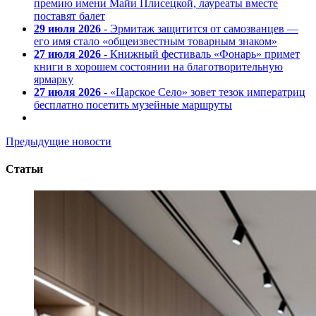
премию имени Майи Плисецкой, лауреаты вместе
поставят балет
29 июля 2026
- Эрмитаж защитится от самозванцев —
его имя стало «общеизвестным товарным знаком»
27 июля 2026
- Книжный фестиваль «Фонарь» примет
книги в хорошем состоянии на благотворительную
ярмарку
27 июля 2026
- «Царское Село» зовет тезок императриц
бесплатно посетить музейные маршруты
Предыдущие новости
Статьи