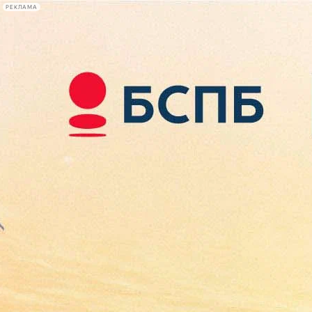
РЕКЛАМА
Афиша Plus
#телегид
Фонтанка.ру
Сегодня:
2026.08.07
13:24
Афиша Plus
кино
спектакли
выставки
концерты
лекции
книги
афиша плюс
новости
+