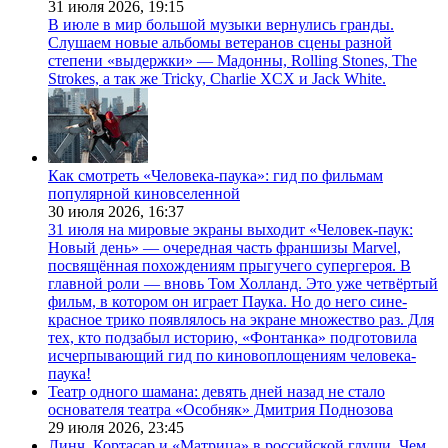
31 июля 2026,
19:15
В июле в мир большой музыки вернулись гранды.
Слушаем новые альбомы ветеранов сцены разной
степени «выдержки» — Мадонны, Rolling Stones, The
Strokes, а так же Tricky, Charlie XCX и Jack White.
Как смотреть «Человека-паука»: гид по фильмам
популярной киновселенной
30 июля 2026,
16:37
31 июля на мировые экраны выходит «Человек-паук:
Новый день» — очередная часть франшизы Marvel,
посвящённая похождениям прыгучего супергероя. В
главной роли — вновь Том Холланд. Это уже четвёртый
фильм, в котором он играет Паука. Но до него сине-
красное трико появлялось на экране множество раз. Для
тех, кто подзабыл историю, «Фонтанка» подготовила
исчерпывающий гид по киновоплощениям человека-
паука!
Театр одного шамана: девять дней назад не стало
основателя театра «Особняк» Дмитрия Поднозова
29 июля 2026,
23:45
Линч, Кортасар и «Матрица» в российской глуши. Чем