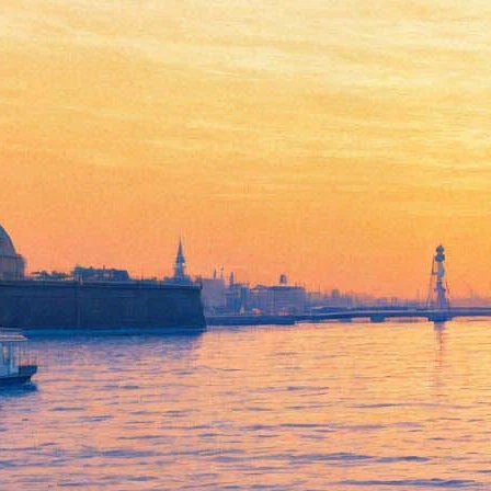
ЦПКиО украсят стеклом и
керамикой