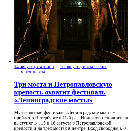
14 августа, пятница
-
16 августа, воскресенье
концерты
Три моста и Петропавловскую
крепость охватит фестиваль
«Ленинградские мосты»
Музыкальный фестиваль «Ленинградские мосты»
пройдет в Петербурге в 11-й раз. Инди-поп исполнители
выступят 14, 15 и 16 августа в Петропавловской
крепости и на трех мостах в центре. Вход свободный. 0+