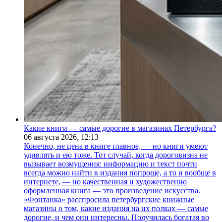
Какие книги — самые дорогие в магазинах Петербурга?
06 августа 2026,
12:13
Конечно, не цена в книге главное, — но книги умеют
удивлять и ею тоже. Тот случай, когда дороговизна не
вызывает возмущения: информацию и текст почти
всегда можно найти в издания попроще, а то и вообще в
интернете, — но качественная и художественно
оформленная книга — это произведение искусства.
«Фонтанка» расспросила петербургские книжные
магазины о том, какие издания на их полках — самые
дорогие, и чем они интересны. Получилась богатая во