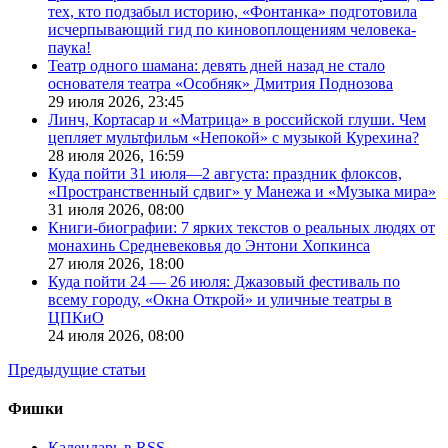
тех, кто подзабыл историю, «Фонтанка» подготовила
исчерпывающий гид по киновоплощениям человека-
паука!
Театр одного шамана: девять дней назад не стало
основателя театра «Особняк» Дмитрия Поднозова
29 июля 2026,
23:45
Линч, Кортасар и «Матрица» в российской глуши. Чем
цепляет мультфильм «Непокой» с музыкой Курехина?
28 июля 2026,
16:59
Куда пойти 31 июля—2 августа: праздник флоксов,
«Пространственный сдвиг» у Манежа и «Музыка мира»
31 июля 2026,
08:00
Книги-биографии: 7 ярких текстов о реальных людях от
монахинь Средневековья до Энтони Хопкинса
27 июля 2026,
18:00
Куда пойти 24 — 26 июля: Джазовый фестиваль по
всему городу, «Окна Открой» и уличные театры в
ЦПКиО
24 июля 2026,
08:00
Предыдущие статьи
Фишки
Календарь в RSS