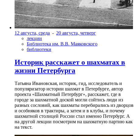
12 августа, среда
-
20 августа, четверг
лекции
Библиотека им. В.В. Маяковского
библиотеки
Историк расскажет о шахматах в
жизни Петербурга
Татьяна Ивановская, историк, гид, исследователь и
популяризатор истории шахмат в Петербурге, автор
проекта «Шахматный Петербург», расскажет, где в
городе за шахматной доской могли сойтись люди из
разных сословий, как шахматы перебирались из дворцов
и особняков в трактиры, а затем и в клубы, и почему
шахматной столицей России стал именно Петербург. А
на другой лекции посмотрим на шахматную партию как
на текст.