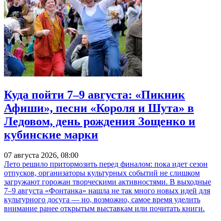
Куда пойти 7–9 августа: «Пикник
Афиши», песни «Короля и Шута» в
Ледовом, день рождения Зощенко и
кубинские марки
07 августа 2026, 08:00
Лето решило притормозить перед финалом: пока идет сезон
отпусков, организаторы культурных событий не слишком
загружают горожан творческими активностями. В выходные
7–9 августа «Фонтанка» нашла не так много новых идей для
культурного досуга — но, возможно, самое время уделить
внимание ранее открытым выставкам или почитать книги.