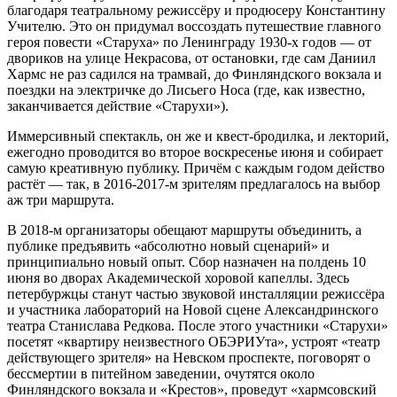
благодаря театральному режиссёру и продюсеру Константину
Учителю. Это он придумал воссоздать путешествие главного
героя повести «Старуха» по Ленинграду 1930-х годов — от
двориков на улице Некрасова, от остановки, где сам Даниил
Хармс не раз садился на трамвай, до Финляндского вокзала и
поездки на электричке до Лисьего Носа (где, как известно,
заканчивается действие «Старухи»).
Иммерсивный спектакль, он же и квест-бродилка, и лекторий,
ежегодно проводится во второе воскресенье июня и собирает
самую креативную публику. Причём с каждым годом действо
растёт — так, в 2016-2017-м зрителям предлагалось на выбор
аж три маршрута.
В 2018-м организаторы обещают маршруты объединить, а
публике предъявить «абсолютно новый сценарий» и
принципиально новый опыт. Сбор назначен на полдень 10
июня во дворах Академической хоровой капеллы. Здесь
петербуржцы станут частью звуковой инсталляции режиссёра
и участника лабораторий на Новой сцене Александринского
театра Станислава Редкова. После этого участники «Старухи»
посетят «квартиру неизвестного ОБЭРИУта», устроят «театр
действующего зрителя» на Невском проспекте, поговорят о
бессмертии в питейном заведении, очутятся около
Финляндского вокзала и «Крестов», проведут «хармсовский