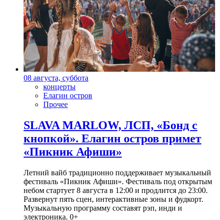
08 августа, суббота
концерты
Елагин остров
Прочее
SLAVA MARLOW, ЛСП, «Бонд с
кнопкой». Елагин остров примет
«Пикник Афиши»
Летний вайб традиционно поддерживает музыкальный
фестиваль «Пикник Афиши». Фестиваль под открытым
небом стартует 8 августа в 12:00 и продлится до 23:00.
Развернут пять сцен, интерактивные зоны и фудкорт.
Музыкальную программу составят рэп, инди и
электроника. 0+