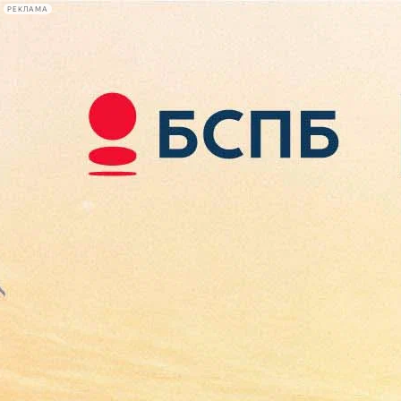
РЕКЛАМА
Афиша Plus
#телегид
Фонтанка.ру
Сегодня:
2026.08.07
13:00
Афиша Plus
кино
спектакли
выставки
концерты
лекции
книги
афиша плюс
новости
+