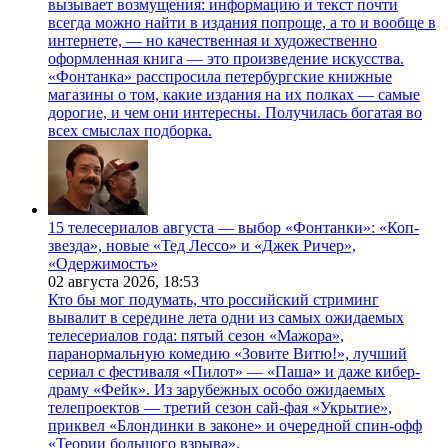
вызывает возмущения: информацию и текст почти
всегда можно найти в издания попроще, а то и вообще в
интернете, — но качественная и художественно
оформленная книга — это произведение искусства.
«Фонтанка» расспросила петербургские книжные
магазины о том, какие издания на их полках — самые
дорогие, и чем они интересны. Получилась богатая во
всех смыслах подборка.
15 телесериалов августа — выбор «Фонтанки»: «Коп-
звезда», новые «Тед Лессо» и «Джек Ричер»,
«Одержимость»
02 августа 2026,
18:53
Кто бы мог подумать, что российский стриминг
вывалит в середине лета одни из самых ожидаемых
телесериалов года: пятый сезон «Мажора»,
паранормальную комедию «Зовите Витю!», лучший
сериал с фестиваля «Пилот» — «Паша» и даже кибер-
драму «Фейк». Из зарубежных особо ожидаемых
телепроектов — третий сезон сай-фая «Укрытие»,
приквел «Блондинки в законе» и очередной спин-офф
«Теории большого взрыва».