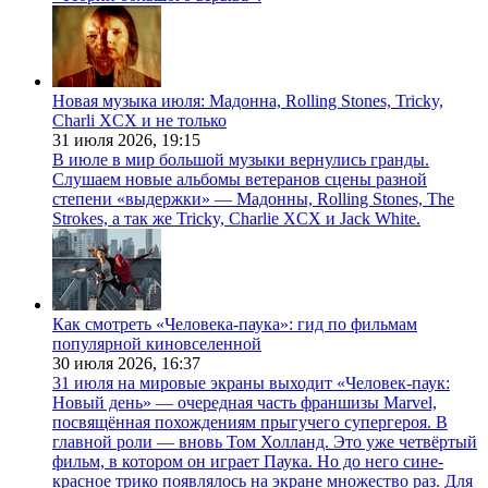
Новая музыка июля: Мадонна, Rolling Stones, Tricky,
Charli XCX и не только
31 июля 2026,
19:15
В июле в мир большой музыки вернулись гранды.
Слушаем новые альбомы ветеранов сцены разной
степени «выдержки» — Мадонны, Rolling Stones, The
Strokes, а так же Tricky, Charlie XCX и Jack White.
Как смотреть «Человека-паука»: гид по фильмам
популярной киновселенной
30 июля 2026,
16:37
31 июля на мировые экраны выходит «Человек-паук:
Новый день» — очередная часть франшизы Marvel,
посвящённая похождениям прыгучего супергероя. В
главной роли — вновь Том Холланд. Это уже четвёртый
фильм, в котором он играет Паука. Но до него сине-
красное трико появлялось на экране множество раз. Для