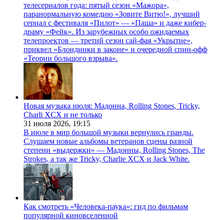
телесериалов года: пятый сезон «Мажора»,
паранормальную комедию «Зовите Витю!», лучший
сериал с фестиваля «Пилот» — «Паша» и даже кибер-
драму «Фейк». Из зарубежных особо ожидаемых
телепроектов — третий сезон сай-фая «Укрытие»,
приквел «Блондинки в законе» и очередной спин-офф
«Теории большого взрыва».
Новая музыка июля: Мадонна, Rolling Stones, Tricky,
Charli XCX и не только
31 июля 2026,
19:15
В июле в мир большой музыки вернулись гранды.
Слушаем новые альбомы ветеранов сцены разной
степени «выдержки» — Мадонны, Rolling Stones, The
Strokes, а так же Tricky, Charlie XCX и Jack White.
Как смотреть «Человека-паука»: гид по фильмам
популярной киновселенной