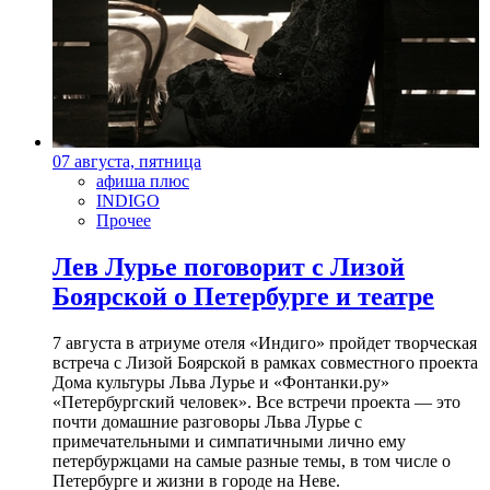
07 августа, пятница
афиша плюс
INDIGO
Прочее
Лев Лурье поговорит с Лизой
Боярской о Петербурге и театре
7 августа в атриуме отеля «Индиго» пройдет творческая
встреча с Лизой Боярской в рамках совместного проекта
Дома культуры Льва Лурье и «Фонтанки.ру»
«Петербургский человек». Все встречи проекта — это
почти домашние разговоры Льва Лурье с
примечательными и симпатичными лично ему
петербуржцами на самые разные темы, в том числе о
Петербурге и жизни в городе на Неве.