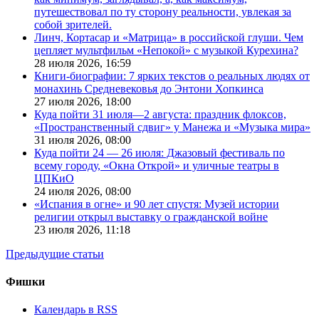
путешествовал по ту сторону реальности, увлекая за
собой зрителей.
Линч, Кортасар и «Матрица» в российской глуши. Чем
цепляет мультфильм «Непокой» с музыкой Курехина?
28 июля 2026,
16:59
Книги-биографии: 7 ярких текстов о реальных людях от
монахинь Средневековья до Энтони Хопкинса
27 июля 2026,
18:00
Куда пойти 31 июля—2 августа: праздник флоксов,
«Пространственный сдвиг» у Манежа и «Музыка мира»
31 июля 2026,
08:00
Куда пойти 24 — 26 июля: Джазовый фестиваль по
всему городу, «Окна Открой» и уличные театры в
ЦПКиО
24 июля 2026,
08:00
«Испания в огне» и 90 лет спустя: Музей истории
религии открыл выставку о гражданской войне
23 июля 2026,
11:18
Предыдущие статьи
Фишки
Календарь в RSS