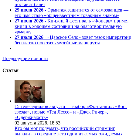
поставят балет
29 июля 2026
- Эрмитаж защитится от самозванцев —
его имя стало «общеизвестным товарным знаком»
27 июля 2026
- Книжный фестиваль «Фонарь» примет
книги в хорошем состоянии на благотворительную
ярмарку
27 июля 2026
- «Царское Село» зовет тезок императриц
бесплатно посетить музейные маршруты
Предыдущие новости
Статьи
15 телесериалов августа — выбор «Фонтанки»: «Коп-
звезда», новые «Тед Лессо» и «Джек Ричер»,
«Одержимость»
02 августа 2026,
18:53
Кто бы мог подумать, что российский стриминг
вывалит в середине лета одни из самых ожидаемых