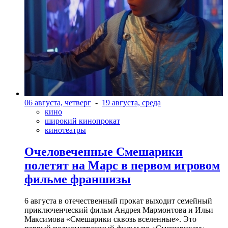
06 августа, четверг
-
19 августа, среда
кино
широкий кинопрокат
кинотеатры
Очеловеченные Смешарики
полетят на Марс в первом игровом
фильме франшизы
6 августа в отечественный прокат выходит семейный
приключенческий фильм Андрея Мармонтова и Ильи
Максимова «Смешарики сквозь вселенные». Это