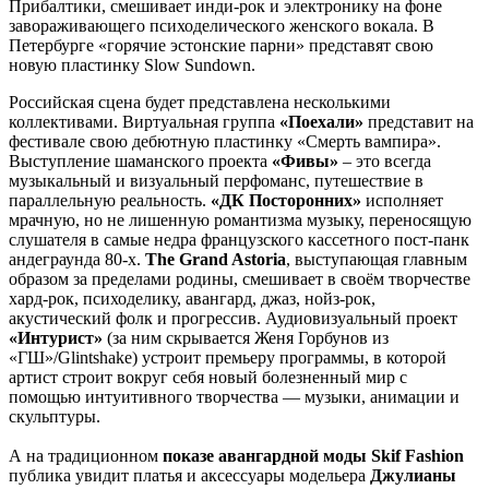
Прибалтики, смешивает инди-рок и электронику на фоне
завораживающего психоделического женского вокала. В
Петербурге «горячие эстонские парни» представят свою
новую пластинку Slow Sundown.
Российская сцена будет представлена несколькими
коллективами. Виртуальная группа
«Поехали»
представит на
фестивале свою дебютную пластинку «Смерть вампира».
Выступление шаманского проекта
«Фивы»
– это всегда
музыкальный и визуальный перфоманс, путешествие в
параллельную реальность.
«ДК Посторонних»
исполняет
мрачную, но не лишенную романтизма музыку, переносящую
слушателя в самые недра французского кассетного пост-панк
андеграунда 80-х.
The Grand Astoria
, выступающая главным
образом за пределами родины, смешивает в своём творчестве
хард-рок, психоделику, авангард, джаз, нойз-рок,
акустический фолк и прогрессив. Аудиовизуальный проект
«Интурист»
(за ним скрывается Женя Горбунов из
«ГШ»/Glintshake) устроит премьеру программы, в которой
артист строит вокруг себя новый болезненный мир с
помощью интуитивного творчества — музыки, анимации и
скульптуры.
А на традиционном
показе авангардной моды Skif Fashion
публика увидит платья и аксессуары модельера
Джулианы