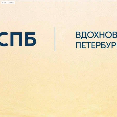
РЕКЛАМА
Афиша Plus
#телегид
Фонтанка.ру
Сегодня:
2026.08.06
17:52
Афиша Plus
кино
спектакли
выставки
концерты
лекции
книги
афиша плюс
новости
+