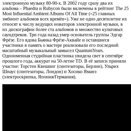
электронную музыку 80-90-х. В 2002 году сразу два их
альбома – Phaedra и Rubycon были включены в рейтинг The 25
Most Influential Ambient Albums Of All Time («25 главных
эмбиент альбомов всех времён»). Уже не одно десятилетие их
относят к числу ведущих новаторов электронной музыки, в
их дискографии более ста альбомов и множество культовых
саундтреков. Три года назад умер основатель группы Эдгар
Фрёзе. Его вдова Бьянка Фрёзе-Аквайе и оставшиеся
участники в память о мастере реализовали его последний
масштабный музыкальный замысел QuantumYears.
Одноименная студийная пластинка увидела свет в сентябре
прошлого года, аккурат на 50-летие TD. В её записи приняли
участие: Торстен Квешинг (синтезаторы, Берлин), Ульрих
Шнаус (синтезаторы, Лондон) и Хосико Яманэ
(электроскрипка, Япония/Германия).