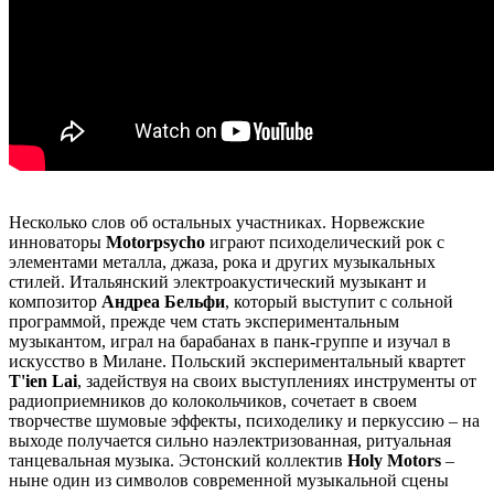
Несколько слов об остальных участниках. Норвежские
инноваторы
Motorpsycho
играют психоделический рок с
элементами металла, джаза, рока и других музыкальных
стилей. Итальянский электроакустический музыкант и
композитор
Андреа Бельфи
, который выступит с сольной
программой, прежде чем стать экспериментальным
музыкантом, играл на барабанах в панк-группе и изучал в
искусство в Милане. Польский экспериментальный квартет
T'ien Lai
, задействуя на своих выступлениях инструменты от
радиоприемников до колокольчиков, сочетает в своем
творчестве шумовые эффекты, психоделику и перкуссию – на
выходе получается сильно наэлектризованная, ритуальная
танцевальная музыка. Эстонский коллектив
Holy Motors
–
ныне один из символов современной музыкальной сцены