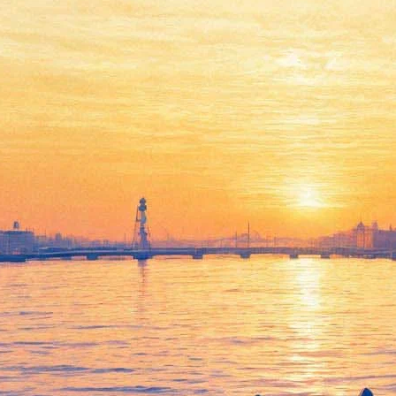
Tangerine Dream выступят на
22-м фестивале Сергея
Курёхина SKIF