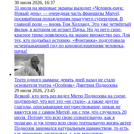
30 июля 2026,
16:37
31 июля на мировые экраны выходит «Человек-паук:
Новый день» — очередная часть франшизы Marvel,
посвящённая похождениям прыгучего супергероя. В
главной роли — вновь Том Холланд. Это уже четвёртый
фильм, в котором он играет Паука. Но до него сине-
красное трико появлялось на экране множество раз. Для
тех, кто подзабыл историю, «Фонтанка» подготовила
исчерпывающий гид по киновоплощениям человека-
паука!
Театр одного шамана: девять дней назад не стало
основателя театра «Особняк» Дмитрия Поднозова
29 июля 2026,
23:45
Всякий, кто хоть раз видел Митю Поднозова на сцене,
подтвердит, что вот это «не стало», а также другие
глаголы, описывающие несуществование, никак не
вяжутся ни с самим Митей, ни с тем, что случилось 20
июля. Потому что всю свою сознательную, как я
полагаю, и уж точно всю свою театральную жизнь актер
Поднозов занимался натуральным шаманством, то есть,
как минимум, заглядывал, а, как максимум,