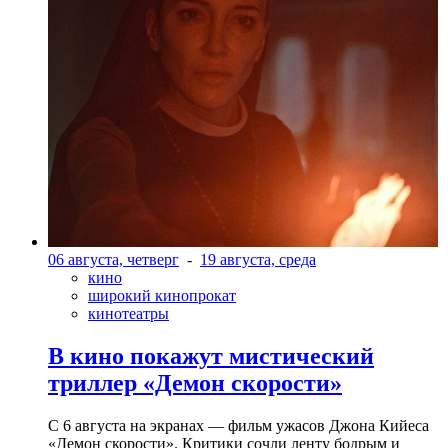
06 августа, четверг
-
19 августа, среда
кино
широкий кинопрокат
кинотеатры
В кино покажут мистический
триллер «Демон скорости»
С 6 августа на экранах — фильм ужасов Джона Кийеса
«Демон скорости». Критики сочли ленту бодрым и