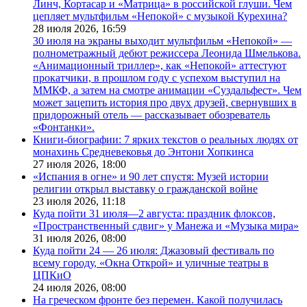
Линч, Кортасар и «Матрица» в российской глуши. Чем
цепляет мультфильм «Непокой» с музыкой Курехина?
28 июля 2026,
16:59
30 июля на экраны выходит мультфильм «Непокой» —
полнометражный дебют режиссера Леонида Шмелькова.
«Анимационный триллер», как «Непокой» аттестуют
прокатчики, в прошлом году с успехом выступил на
ММКФ, а затем на смотре анимации «Суздальфест». Чем
может зацепить история про двух друзей, свернувших в
придорожный отель — рассказывает обозреватель
«Фонтанки».
Книги-биографии: 7 ярких текстов о реальных людях от
монахинь Средневековья до Энтони Хопкинса
27 июля 2026,
18:00
«Испания в огне» и 90 лет спустя: Музей истории
религии открыл выставку о гражданской войне
23 июля 2026,
11:18
Куда пойти 31 июля—2 августа: праздник флоксов,
«Пространственный сдвиг» у Манежа и «Музыка мира»
31 июля 2026,
08:00
Куда пойти 24 — 26 июля: Джазовый фестиваль по
всему городу, «Окна Открой» и уличные театры в
ЦПКиО
24 июля 2026,
08:00
На греческом фронте без перемен. Какой получилась