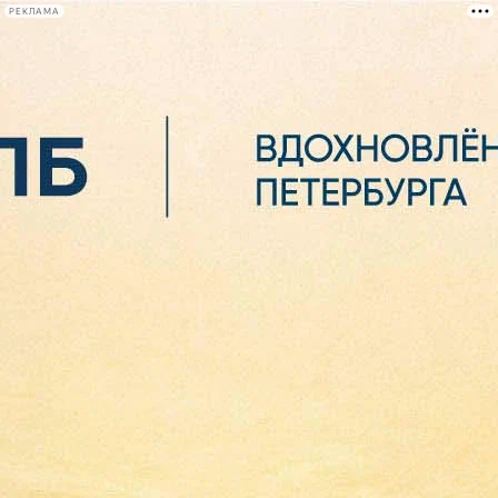
РЕКЛАМА
Афиша Plus
#телегид
Фонтанка.ру
Сегодня:
2026.08.06
05:33
Афиша Plus
кино
спектакли
выставки
концерты
лекции
книги
афиша плюс
новости
+