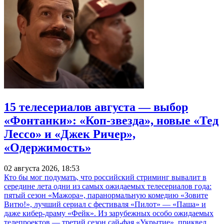
15 телесериалов августа — выбор
«Фонтанки»: «Коп-звезда», новые «Тед
Лессо» и «Джек Ричер»,
«Одержимость»
02 августа 2026, 18:53
Кто бы мог подумать, что российский стриминг вывалит в
середине лета одни из самых ожидаемых телесериалов года:
пятый сезон «Мажора», паранормальную комедию «Зовите
Витю!», лучший сериал с фестиваля «Пилот» — «Паша» и
даже кибер-драму «Фейк». Из зарубежных особо ожидаемых
телепроектов — третий сезон сай-фая «Укрытие», приквел