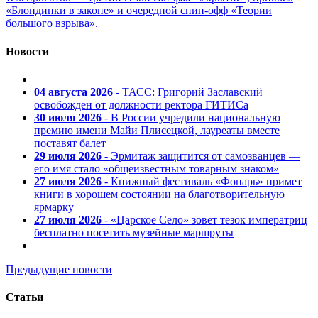
«Блондинки в законе» и очередной спин-офф «Теории
большого взрыва».
Новости
04 августа 2026
- ТАСС: Григорий Заславский
освобожден от должности ректора ГИТИСа
30 июля 2026
- В России учредили национальную
премию имени Майи Плисецкой, лауреаты вместе
поставят балет
29 июля 2026
- Эрмитаж защитится от самозванцев —
его имя стало «общеизвестным товарным знаком»
27 июля 2026
- Книжный фестиваль «Фонарь» примет
книги в хорошем состоянии на благотворительную
ярмарку
27 июля 2026
- «Царское Село» зовет тезок императриц
бесплатно посетить музейные маршруты
Предыдущие новости
Статьи