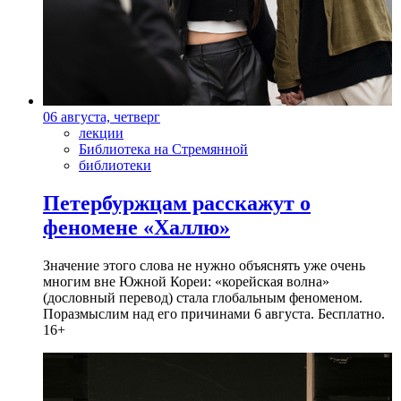
06 августа, четверг
лекции
Библиотека на Стремянной
библиотеки
Петербуржцам расскажут о
феномене «Халлю»
Значение этого слова не нужно объяснять уже очень
многим вне Южной Кореи: «корейская волна»
(дословный перевод) стала глобальным феноменом.
Поразмыслим над его причинами 6 августа. Бесплатно.
16+