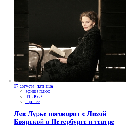
07 августа, пятница
афиша плюс
INDIGO
Прочее
Лев Лурье поговорит с Лизой
Боярской о Петербурге и театре