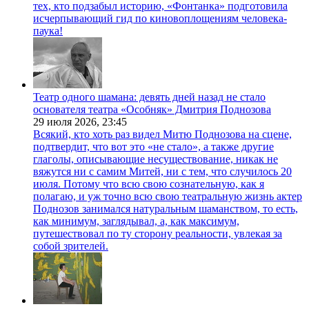
тех, кто подзабыл историю, «Фонтанка» подготовила
исчерпывающий гид по киновоплощениям человека-
паука!
Театр одного шамана: девять дней назад не стало
основателя театра «Особняк» Дмитрия Поднозова
29 июля 2026,
23:45
Всякий, кто хоть раз видел Митю Поднозова на сцене,
подтвердит, что вот это «не стало», а также другие
глаголы, описывающие несуществование, никак не
вяжутся ни с самим Митей, ни с тем, что случилось 20
июля. Потому что всю свою сознательную, как я
полагаю, и уж точно всю свою театральную жизнь актер
Поднозов занимался натуральным шаманством, то есть,
как минимум, заглядывал, а, как максимум,
путешествовал по ту сторону реальности, увлекая за
собой зрителей.