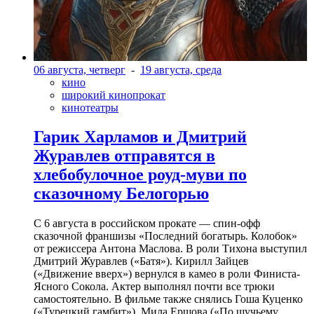
06 августа, четверг
-
19 августа, среда
кино
широкий кинопрокат
кинотеатры
Гарик Харламов и Дмитрий
Журавлев отправятся в
хлебобулочное роуд-муви по
сказочному Белогорью
С 6 августа в российском прокате — спин-офф
сказочной франшизы «Последний богатырь. Колобок»
от режиссера Антона Маслова. В роли Тихона выступил
Дмитрий Журавлев («Батя»). Кирилл Зайцев
(«Движение вверх») вернулся в камео в роли Финиста-
Ясного Сокола. Актер выполнял почти все трюки
самостоятельно. В фильме также снялись Гоша Куценко
(«Турецкий гамбит»), Мила Ершова («По щучьему