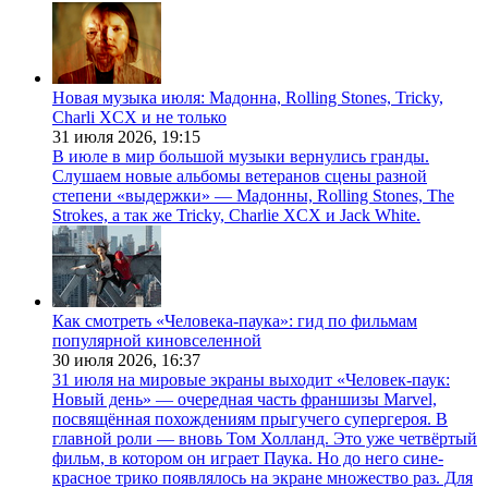
Новая музыка июля: Мадонна, Rolling Stones, Tricky,
Charli XCX и не только
31 июля 2026,
19:15
В июле в мир большой музыки вернулись гранды.
Слушаем новые альбомы ветеранов сцены разной
степени «выдержки» — Мадонны, Rolling Stones, The
Strokes, а так же Tricky, Charlie XCX и Jack White.
Как смотреть «Человека-паука»: гид по фильмам
популярной киновселенной
30 июля 2026,
16:37
31 июля на мировые экраны выходит «Человек-паук:
Новый день» — очередная часть франшизы Marvel,
посвящённая похождениям прыгучего супергероя. В
главной роли — вновь Том Холланд. Это уже четвёртый
фильм, в котором он играет Паука. Но до него сине-
красное трико появлялось на экране множество раз. Для