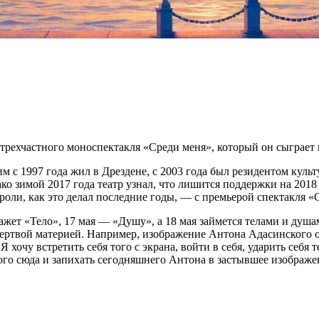
рехчастного моноспектакля «Среди меня», который он сыграет н
с 1997 года жил в Дрездене, с 2003 года был резидентом культ
 зимой 2017 года театр узнал, что лишится поддержки на 2018 г
оли, как это делал последние годы, — с премьерой спектакля «
жет «Тело», 17 мая — «Душу», а 18 мая займется телами и душам
ертвой материей. Например, изображение Антона Адасинского о
Я хочу встретить себя того с экрана, войти в себя, ударить себя
ого сюда и запихать сегодняшнего Антона в застывшее изображе