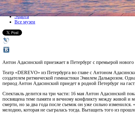
Все спектакли
Эрарта
Все музеи
Антон Адасинский приезжает в Петербург с премьерой нового т
Театр «DEREVO» из Петербурга во главе с Антоном Адасинским 
создателем ритмической гимнастики Эмилем Далькрозом. Однако
период Антон Адасинский приедет в родной Петербург на гастр
Спектакль делится на три части: 16 мая Антон Адасинский пока
посвящена теме памяти и вечному конфликту между живой и м
смерти, но за два года после съемок он уже сильно изменился. «
мелодию, которая не сыгралась тогда. Вытащить того из прошл