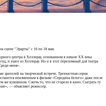
а сцене "Эрарты" с 16 по 18 мая.
урного центра в Хеллерау, основанном в начале XX века
од, и ушел из Хеллерау. Но и в этот переломный для театра
Среди меня».
и зрителей на творческой встрече. Трехчастная серия
станется неизменным в фильме «Середина белого» даже после
 тем же кувшином. Сжечь то, что не сгорело в кино. Сыграть ту
ние», — объясняет режиссер.