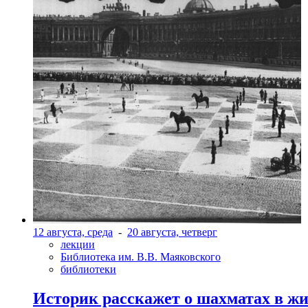
12 августа, среда
-
20 августа, четверг
лекции
Библиотека им. В.В. Маяковского
библиотеки
Историк расскажет о шахматах в ж