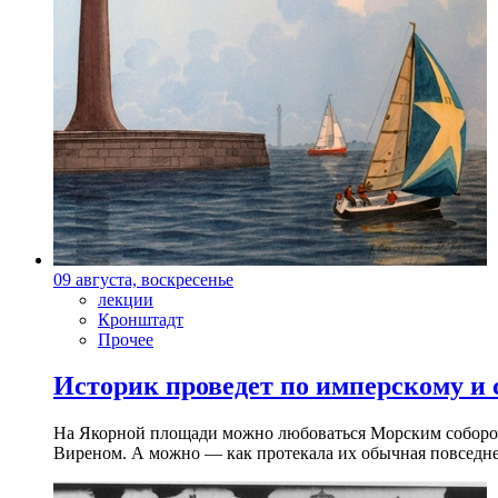
09 августа, воскресенье
лекции
Кронштадт
Прочее
Историк проведет по имперскому и
На Якорной площади можно любоваться Морским собором 
Виреном. А можно — как протекала их обычная повседнев