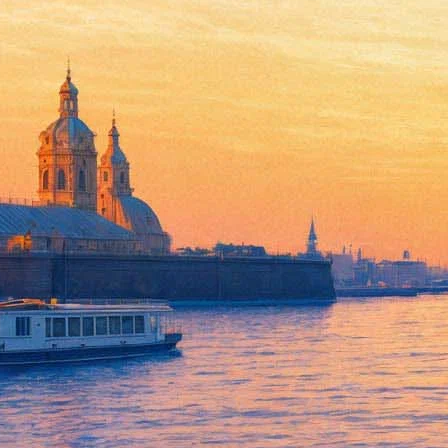
Антон Адасинский и театр «
16 мая 2018, среда
-
18 мая 2018, пятница
Версия для печати