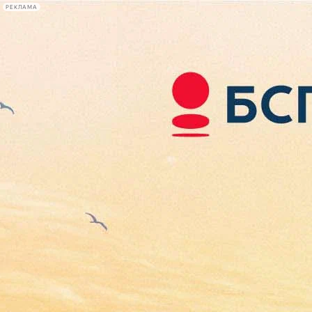
РЕКЛАМА
Афиша Plus
#телегид
Фонтанка.ру
Сегодня:
2026.08.08
16:58
Афиша Plus
кино
спектакли
выставки
концерты
лекции
книги
афиша плюс
новости
+