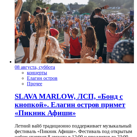
08 августа, суббота
концерты
Елагин остров
Прочее
SLAVA MARLOW, ЛСП, «Бонд с
кнопкой». Елагин остров примет
«Пикник Афиши»
Летний вайб традиционно поддерживает музыкальный
фестиваль «Пикник Афиши». Фестиваль под открытым
небом стартует 8 августа в 12:00 и продлится до 23:00.