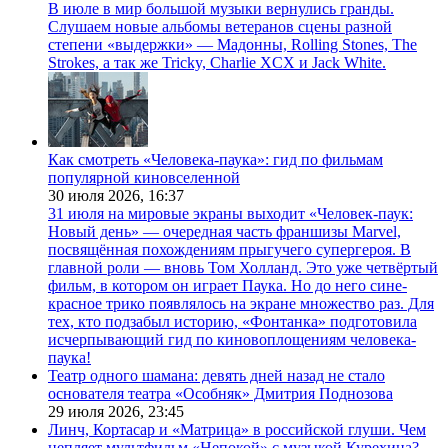
В июле в мир большой музыки вернулись гранды.
Слушаем новые альбомы ветеранов сцены разной
степени «выдержки» — Мадонны, Rolling Stones, The
Strokes, а так же Tricky, Charlie XCX и Jack White.
Как смотреть «Человека-паука»: гид по фильмам
популярной киновселенной
30 июля 2026,
16:37
31 июля на мировые экраны выходит «Человек-паук:
Новый день» — очередная часть франшизы Marvel,
посвящённая похождениям прыгучего супергероя. В
главной роли — вновь Том Холланд. Это уже четвёртый
фильм, в котором он играет Паука. Но до него сине-
красное трико появлялось на экране множество раз. Для
тех, кто подзабыл историю, «Фонтанка» подготовила
исчерпывающий гид по киновоплощениям человека-
паука!
Театр одного шамана: девять дней назад не стало
основателя театра «Особняк» Дмитрия Поднозова
29 июля 2026,
23:45
Линч, Кортасар и «Матрица» в российской глуши. Чем
цепляет мультфильм «Непокой» с музыкой Курехина?