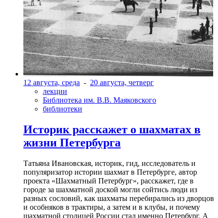
12 августа, среда
-
20 августа, четверг
лекции
Библиотека им. В.В. Маяковского
библиотеки
Историк расскажет о шахматах в
жизни Петербурга
Татьяна Ивановская, историк, гид, исследователь и
популяризатор истории шахмат в Петербурге, автор
проекта «Шахматный Петербург», расскажет, где в
городе за шахматной доской могли сойтись люди из
разных сословий, как шахматы перебирались из дворцов
и особняков в трактиры, а затем и в клубы, и почему
шахматной столицей России стал именно Петербург. А