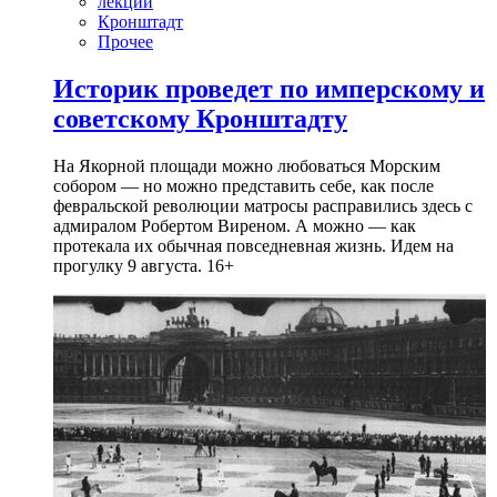
лекции
Кронштадт
Прочее
Историк проведет по имперскому и
советскому Кронштадту
На Якорной площади можно любоваться Морским
собором — но можно представить себе, как после
февральской революции матросы расправились здесь с
адмиралом Робертом Виреном. А можно — как
протекала их обычная повседневная жизнь. Идем на
прогулку 9 августа. 16+