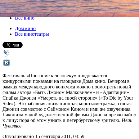
24 сентября 2011, суббота
,
20.00
Версия для печати
Все кино
Дом кино
Все кинотеатры
Фестиваль «Послание к человеку» продолжается
конкурсными показами на площадке Дома кино. Вечером в
рамках международного конкурса можно посмотреть новый
фильм автора «Быть Джоном Малковичем» и «Адаптации»
Спайка Джонзи «Умереть на твоей стороне» («To Die by Your
Side»). Это забавная анимационная короткометражка, снятая
Джонзи совместно с Саймоном Каном и ими же озвученная.
Лаконизм малой художественной формы Джонзи чрезвычайно
к лицу: пора об этом узнать и петербургскому зрителю.
Иван
Чувиляев
Опубликовано 15 сентября 2011, 03:59