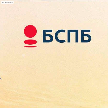
РЕКЛАМА
Афиша Plus
#телегид
Фонтанка.ру
Сегодня:
2026.08.07
11:43
Афиша Plus
кино
спектакли
выставки
концерты
лекции
книги
афиша плюс
новости
+