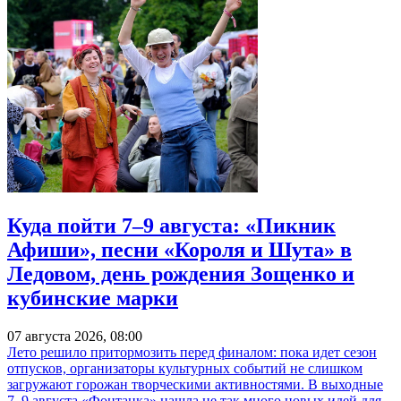
Куда пойти 7–9 августа: «Пикник
Афиши», песни «Короля и Шута» в
Ледовом, день рождения Зощенко и
кубинские марки
07 августа 2026, 08:00
Лето решило притормозить перед финалом: пока идет сезон
отпусков, организаторы культурных событий не слишком
загружают горожан творческими активностями. В выходные
7–9 августа «Фонтанка» нашла не так много новых идей для