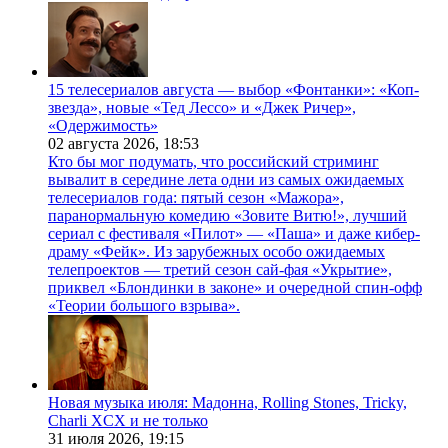
15 телесериалов августа — выбор «Фонтанки»: «Коп-
звезда», новые «Тед Лессо» и «Джек Ричер»,
«Одержимость»
02 августа 2026,
18:53
Кто бы мог подумать, что российский стриминг
вывалит в середине лета одни из самых ожидаемых
телесериалов года: пятый сезон «Мажора»,
паранормальную комедию «Зовите Витю!», лучший
сериал с фестиваля «Пилот» — «Паша» и даже кибер-
драму «Фейк». Из зарубежных особо ожидаемых
телепроектов — третий сезон сай-фая «Укрытие»,
приквел «Блондинки в законе» и очередной спин-офф
«Теории большого взрыва».
Новая музыка июля: Мадонна, Rolling Stones, Tricky,
Charli XCX и не только
31 июля 2026,
19:15