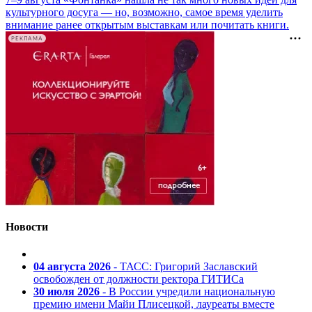
культурного досуга — но, возможно, самое время уделить
внимание ранее открытым выставкам или почитать книги.
РЕКЛАМА
Новости
04 августа 2026
- ТАСС: Григорий Заславский
освобожден от должности ректора ГИТИСа
30 июля 2026
- В России учредили национальную
премию имени Майи Плисецкой, лауреаты вместе