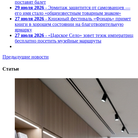
поставят балет
29 июля 2026
- Эрмитаж защитится от самозванцев —
его имя стало «общеизвестным товарным знаком»
27 июля 2026
- Книжный фестиваль «Фонарь» примет
книги в хорошем состоянии на благотворительную
ярмарку
27 июля 2026
- «Царское Село» зовет тезок императриц
бесплатно посетить музейные маршруты
Предыдущие новости
Статьи