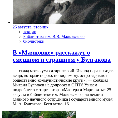
25 августа, вторник
лекции
Библиотека им. В.В. Маяковского
библиотеки
В «Маяковке» расскажут о
смешном и страшном у Булгакова
»…склад моего ума сатирический. Из-под пера выходят
вещи, которые порою, по-видимому, остро задевают
общественно-коммунистические круги», — сообщал
Михаил Булгаков на допросах в ОГПУ. Узнаем
подробнее о сатире автора «Мастера и Маргариты» 25
августа в библиотеке им. Маяковского, на лекции
главного научного сотрудника Государственного музея
М. А. Булгакова. Бесплатно. 16+