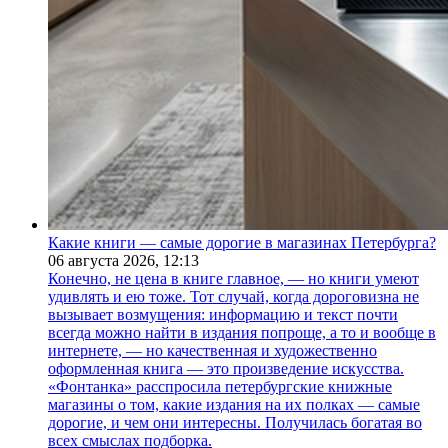
Какие книги — самые дорогие в магазинах Петербурга?
06 августа 2026,
12:13
Конечно, не цена в книге главное, — но книги умеют
удивлять и ею тоже. Тот случай, когда дороговизна не
вызывает возмущения: информацию и текст почти
всегда можно найти в издания попроще, а то и вообще в
интернете, — но качественная и художественно
оформленная книга — это произведение искусства.
«Фонтанка» расспросила петербургские книжные
магазины о том, какие издания на их полках — самые
дорогие, и чем они интересны. Получилась богатая во
всех смыслах подборка.