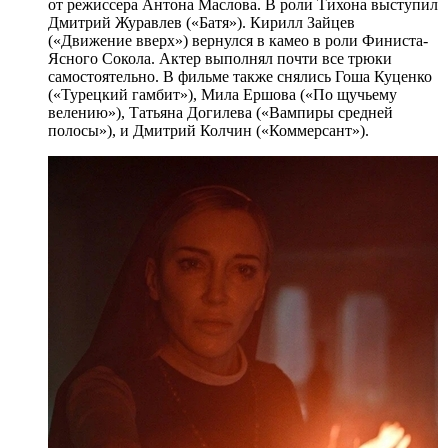
от режиссера Антона Маслова. В роли Тихона выступил
Дмитрий Журавлев («Батя»). Кирилл Зайцев
(«Движение вверх») вернулся в камео в роли Финиста-
Ясного Сокола. Актер выполнял почти все трюки
самостоятельно. В фильме также снялись Гоша Куценко
(«Турецкий гамбит»), Мила Ершова («По щучьему
велению»), Татьяна Догилева («Вампиры средней
полосы»), и Дмитрий Колчин («Коммерсант»).