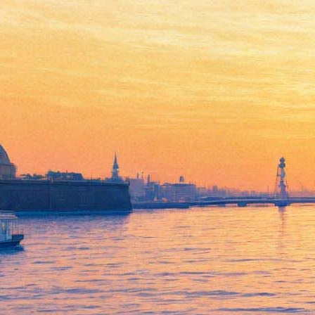
Мракоборец Александр
Панчин защитит от темной
магии