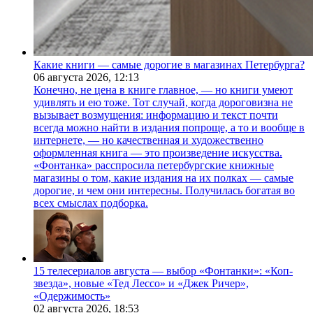
Какие книги — самые дорогие в магазинах Петербурга?
06 августа 2026,
12:13
Конечно, не цена в книге главное, — но книги умеют
удивлять и ею тоже. Тот случай, когда дороговизна не
вызывает возмущения: информацию и текст почти
всегда можно найти в издания попроще, а то и вообще в
интернете, — но качественная и художественно
оформленная книга — это произведение искусства.
«Фонтанка» расспросила петербургские книжные
магазины о том, какие издания на их полках — самые
дорогие, и чем они интересны. Получилась богатая во
всех смыслах подборка.
15 телесериалов августа — выбор «Фонтанки»: «Коп-
звезда», новые «Тед Лессо» и «Джек Ричер»,
«Одержимость»
02 августа 2026,
18:53