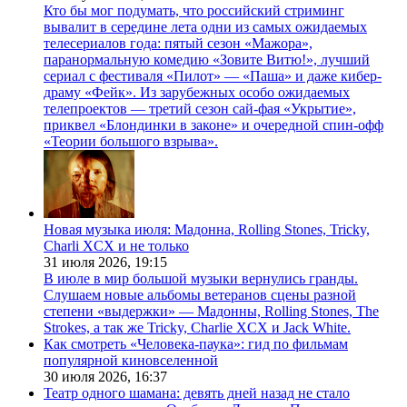
Кто бы мог подумать, что российский стриминг
вывалит в середине лета одни из самых ожидаемых
телесериалов года: пятый сезон «Мажора»,
паранормальную комедию «Зовите Витю!», лучший
сериал с фестиваля «Пилот» — «Паша» и даже кибер-
драму «Фейк». Из зарубежных особо ожидаемых
телепроектов — третий сезон сай-фая «Укрытие»,
приквел «Блондинки в законе» и очередной спин-офф
«Теории большого взрыва».
Новая музыка июля: Мадонна, Rolling Stones, Tricky,
Charli XCX и не только
31 июля 2026,
19:15
В июле в мир большой музыки вернулись гранды.
Слушаем новые альбомы ветеранов сцены разной
степени «выдержки» — Мадонны, Rolling Stones, The
Strokes, а так же Tricky, Charlie XCX и Jack White.
Как смотреть «Человека-паука»: гид по фильмам
популярной киновселенной
30 июля 2026,
16:37
Театр одного шамана: девять дней назад не стало