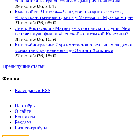
основателя театра «Особняк» Дмитрия Поднозова
29 июля 2026,
23:45
Куда пойти 31 июля—2 августа: праздник флоксов,
«Пространственный сдвиг» у Манежа и «Музыка мира»
31 июля 2026,
08:00
Линч, Кортасар и «Матрица» в российской глуши. Чем
цепляет мультфильм «Непокой» с музыкой Курехина?
28 июля 2026,
16:59
Книги-биографии: 7 ярких текстов о реальных людях от
монахинь Средневековья до Энтони Хопкинса
27 июля 2026,
18:00
Предыдущие статьи
Фишки
Календарь в RSS
Партнёры
О сайте
Контакты
Реклама
Бизнес-трибуна