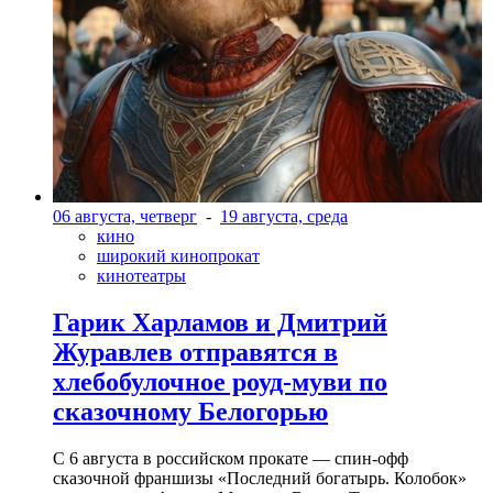
06 августа, четверг
-
19 августа, среда
кино
широкий кинопрокат
кинотеатры
Гарик Харламов и Дмитрий
Журавлев отправятся в
хлебобулочное роуд-муви по
сказочному Белогорью
С 6 августа в российском прокате — спин-офф
сказочной франшизы «Последний богатырь. Колобок»