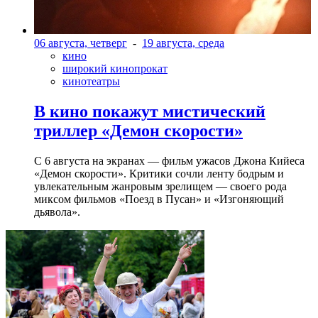
06 августа, четверг
-
19 августа, среда
кино
широкий кинопрокат
кинотеатры
В кино покажут мистический
триллер «Демон скорости»
С 6 августа на экранах — фильм ужасов Джона Кийеса
«Демон скорости». Критики сочли ленту бодрым и
увлекательным жанровым зрелищeм — своего рода
миксом фильмов «Поезд в Пусан» и «Изгоняющий
дьявола».