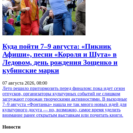
Куда пойти 7–9 августа: «Пикник
Афиши», песни «Короля и Шута» в
Ледовом, день рождения Зощенко и
кубинские марки
07 августа 2026, 08:00
Лето решило притормозить перед финалом: пока идет сезон
отпусков, организаторы культурных событий не слишком
загружают горожан творческими активностями. В выходные
7–9 августа «Фонтанка» нашла не так много новых идей для
культурного досуга — но, возможно, самое время уделить
внимание ранее открытым выставкам или почитать книги.
Новости