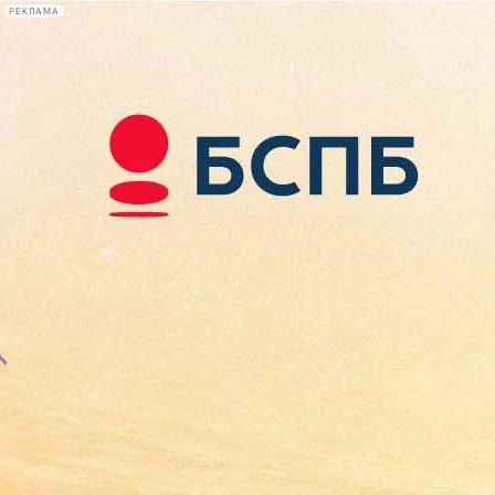
РЕКЛАМА
Афиша Plus
#телегид
Фонтанка.ру
Сегодня:
2026.08.09
11:46
Афиша Plus
кино
спектакли
выставки
концерты
лекции
книги
афиша плюс
новости
+