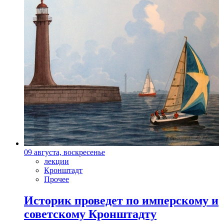
09 августа, воскресенье
лекции
Кронштадт
Прочее
Историк проведет по имперскому и
советскому Кронштадту