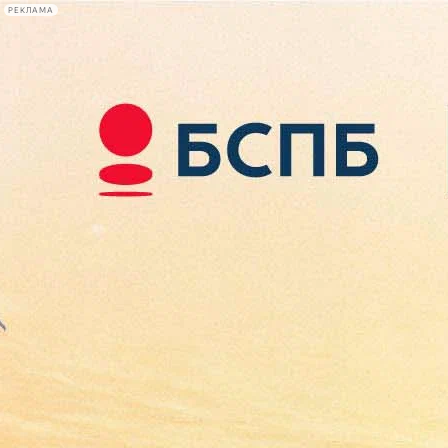
РЕКЛАМА
Афиша Plus
#телегид
Фонтанка.ру
Сегодня:
2026.08.09
09:46
Афиша Plus
кино
спектакли
выставки
концерты
лекции
книги
афиша плюс
новости
+