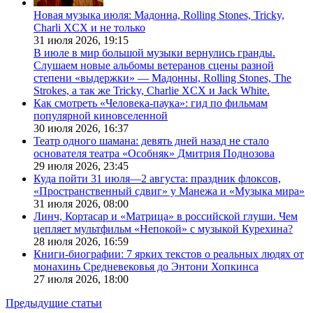
Новая музыка июля: Мадонна, Rolling Stones, Tricky,
Charli XCX и не только
31 июля 2026,
19:15
В июле в мир большой музыки вернулись гранды.
Слушаем новые альбомы ветеранов сцены разной
степени «выдержки» — Мадонны, Rolling Stones, The
Strokes, а так же Tricky, Charlie XCX и Jack White.
Как смотреть «Человека-паука»: гид по фильмам
популярной киновселенной
30 июля 2026,
16:37
Театр одного шамана: девять дней назад не стало
основателя театра «Особняк» Дмитрия Поднозова
29 июля 2026,
23:45
Куда пойти 31 июля—2 августа: праздник флоксов,
«Пространственный сдвиг» у Манежа и «Музыка мира»
31 июля 2026,
08:00
Линч, Кортасар и «Матрица» в российской глуши. Чем
цепляет мультфильм «Непокой» с музыкой Курехина?
28 июля 2026,
16:59
Книги-биографии: 7 ярких текстов о реальных людях от
монахинь Средневековья до Энтони Хопкинса
27 июля 2026,
18:00
Предыдущие статьи