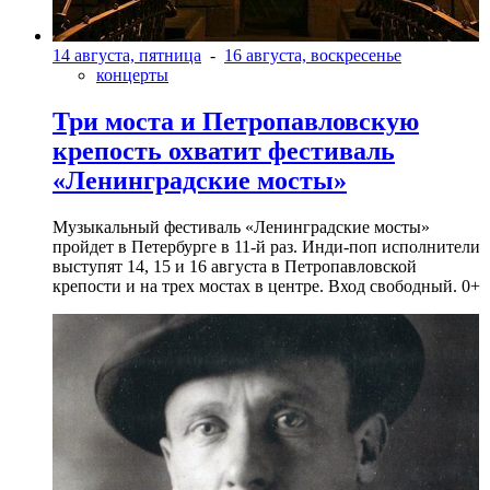
14 августа, пятница
-
16 августа, воскресенье
концерты
Три моста и Петропавловскую
крепость охватит фестиваль
«Ленинградские мосты»
Музыкальный фестиваль «Ленинградские мосты»
пройдет в Петербурге в 11-й раз. Инди-поп исполнители
выступят 14, 15 и 16 августа в Петропавловской
крепости и на трех мостах в центре. Вход свободный. 0+