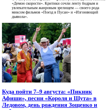
«Демон скорости». Критики сочли ленту бодрым и
увлекательным жанровым зрелищeм — своего рода
миксом фильмов «Поезд в Пусан» и «Изгоняющий
дьявола».
Куда пойти 7–9 августа: «Пикник
Афиши», песни «Короля и Шута» в
Ледовом, день рождения Зощенко и