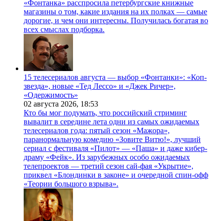
«Фонтанка» расспросила петербургские книжные
магазины о том, какие издания на их полках — самые
дорогие, и чем они интересны. Получилась богатая во
всех смыслах подборка.
15 телесериалов августа — выбор «Фонтанки»: «Коп-
звезда», новые «Тед Лессо» и «Джек Ричер»,
«Одержимость»
02 августа 2026,
18:53
Кто бы мог подумать, что российский стриминг
вывалит в середине лета одни из самых ожидаемых
телесериалов года: пятый сезон «Мажора»,
паранормальную комедию «Зовите Витю!», лучший
сериал с фестиваля «Пилот» — «Паша» и даже кибер-
драму «Фейк». Из зарубежных особо ожидаемых
телепроектов — третий сезон сай-фая «Укрытие»,
приквел «Блондинки в законе» и очередной спин-офф
«Теории большого взрыва».