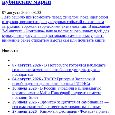
кубинские марки
07 августа 2026, 08:00
Лето решило притормозить перед финалом: пока идет сезон
отпусков, организаторы культурных событий не слишком
загружают горожан творческими активностями. В выходные
7–9 августа «Фонтанка» нашла не так много новых идей для
культурного досуга — но, возможно, самое время уделить
внимание ранее открытым выставкам или почитать книги.
Новости
07 августа 2026
- В Петербурге готовятся наблюдать
солнечное затмение — чтобы его увидеть, нужно
постараться
04 августа 2026
- ТАСС: Григорий Заславский
освобожден от должности ректора ГИТИСа
30 июля 2026
- В России учредили национальную
премию имени Майи Плисецкой, лауреаты вместе
поставят балет
29 июля 2026
- Эрмитаж защитится от самозванцев —
его имя стало «общеизвестным товарным знаком»
27 июля 2026
- Книжный фестиваль «Фонарь» примет