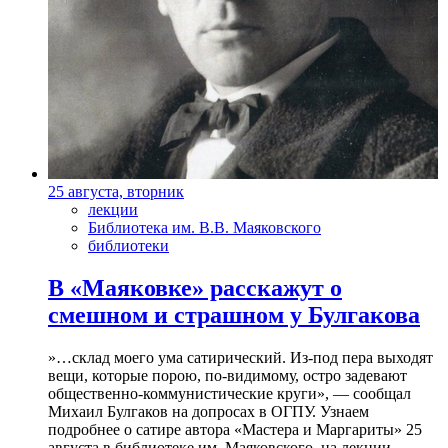
25 августа, вторник
лекции
Библиотека им. В.В. Маяковского
библиотеки
В «Маяковке» расскажут о
смешном и страшном у Булгакова
»…склад моего ума сатирический. Из-под пера выходят
вещи, которые порою, по-видимому, остро задевают
общественно-коммунистические круги», — сообщал
Михаил Булгаков на допросах в ОГПУ. Узнаем
подробнее о сатире автора «Мастера и Маргариты» 25
августа в библиотеке им. Маяковского, на лекции