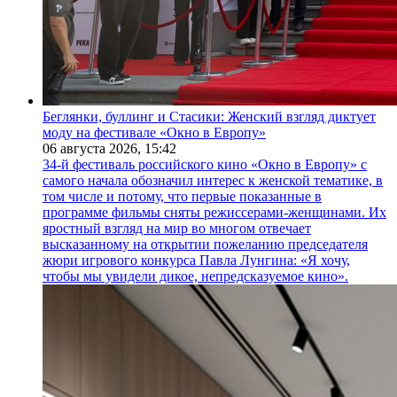
Беглянки, буллинг и Стасики: Женский взгляд диктует
моду на фестивале «Окно в Европу»
06 августа 2026,
15:42
34-й фестиваль российского кино «Окно в Европу» с
самого начала обозначил интерес к женской тематике, в
том числе и потому, что первые показанные в
программе фильмы сняты режиссерами-женщинами. Их
яростный взгляд на мир во многом отвечает
высказанному на открытии пожеланию председателя
жюри игрового конкурса Павла Лунгина: «Я хочу,
чтобы мы увидели дикое, непредсказуемое кино».