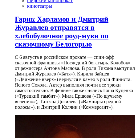
широкий кинопрокат
кинотеатры
Гарик Харламов и Дмитрий
Журавлев отправятся в
хлебобулочное роуд-муви по
сказочному Белогорью
С 6 августа в российском прокате — спин-офф
сказочной франшизы «Последний богатырь. Колобок»
от режиссера Антона Маслова. В роли Тихона выступил
Дмитрий Журавлев («Батя»). Кирилл Зайцев
(«Движение вверх») вернулся в камео в роли Финиста-
Ясного Сокола. Актер выполнял почти все трюки
самостоятельно. В фильме также снялись Гоша Куценко
(«Турецкий гамбит»), Мила Ершова («По щучьему
велению»), Татьяна Догилева («Вампиры средней
полосы»), и Дмитрий Колчин («Коммерсант»).