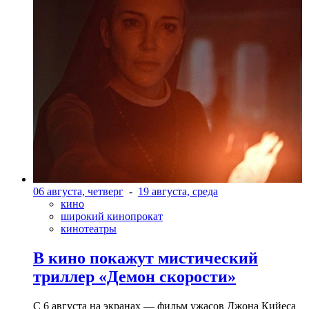
06 августа, четверг
-
19 августа, среда
кино
широкий кинопрокат
кинотеатры
В кино покажут мистический
триллер «Демон скорости»
С 6 августа на экранах — фильм ужасов Джона Кийеса