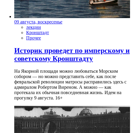
09 августа, воскресенье
лекции
Кронштадт
Прочее
Историк проведет по имперскому и
советскому Кронштадту
На Якорной площади можно любоваться Морским
собором — но можно представить себе, как после
февральской революции матросы расправились здесь с
адмиралом Робертом Виреном. А можно — как
протекала их обычная повседневная жизнь. Идем на
прогулку 9 августа. 16+